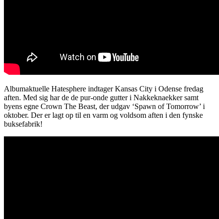
Albumaktuelle Hatesphere indtager Kansas City i Odense fredag
aften. Med sig har de de pur-onde gutter i Nakkeknaekker samt
byens egne Crown The Beast, der udgav ‘Spawn of Tomorrow’ i
oktober. Der er lagt op til en varm og voldsom aften i den fynske
buksefabrik!