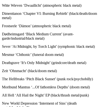
Witte Wieven ‘Dwaallicht’ (atmospheric black metal)
Dimentianon ‘Chapter VI: Burning Rebirth’ (black/death/doom
metal)
Frostseele ‘Dämon’ (atmospheric black metal)
Dødheimsgard ‘Black Medium Current’ (avant-
garde/industrial/black metal)
Sever ‘At Midnight, by Torch Light’ (symphonic black metal)
Mesmur ‘Chthonic’ (funeral doom metal)
Deathgrave ‘It’s Only Midnight’ (grindcore/death metal)
Zeit ‘Ohnmacht’ (black/doom metal)
The Hellfreaks ‘Pitch Black Sunset’ (punk rock/psychobilly)
Moribund Mantras ‘...Of fathomless Depths’ (doom metal)
All Hell ‘All Hail the Night’ EP (black/thrash metal/punk)
New World Depression ‘Interment of Sins’ (death