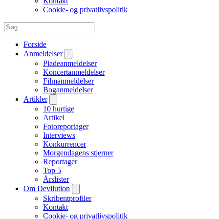
Kontakt
Cookie- og privatlivspolitik
Forside
Anmeldelser
Pladeanmeldelser
Koncertanmeldelser
Filmanmeldelser
Boganmeldelser
Artikler
10 hurtige
Artikel
Fotoreportager
Interviews
Konkurrencer
Morgendagens stjerner
Reportager
Top 5
Årslister
Om Devilution
Skribentprofiler
Kontakt
Cookie- og privatlivspolitik