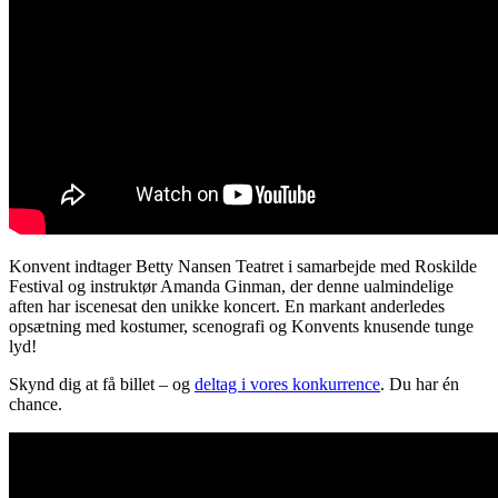
Konvent indtager Betty Nansen Teatret i samarbejde med Roskilde
Festival og instruktør Amanda Ginman, der denne ualmindelige
aften har iscenesat den unikke koncert. En markant anderledes
opsætning med kostumer, scenografi og Konvents knusende tunge
lyd!
Skynd dig at få billet – og
deltag i vores konkurrence
. Du har én
chance.