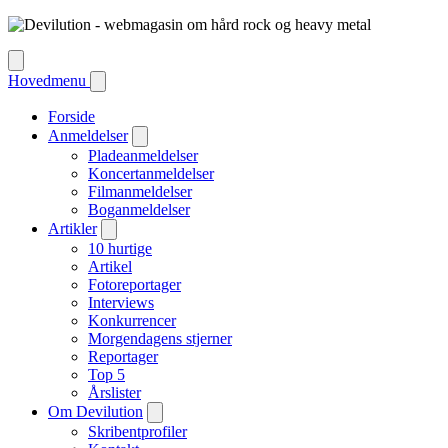
Hovedmenu
Forside
Anmeldelser
Pladeanmeldelser
Koncertanmeldelser
Filmanmeldelser
Boganmeldelser
Artikler
10 hurtige
Artikel
Fotoreportager
Interviews
Konkurrencer
Morgendagens stjerner
Reportager
Top 5
Årslister
Om Devilution
Skribentprofiler