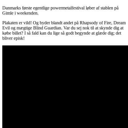
Danmarks første egentlige powermetalfestival løber af stablen på
Gimle i weekenden.
Plakaten er vild! Og byder blandt andet på Rhapsody of Fire, Dream
Evil og mægtige Blind Guardian. Var du sej nok til at skynde dig at
købe billet? I så fald kan du lige så godt begynde at glæde dig; det
bliver episk!