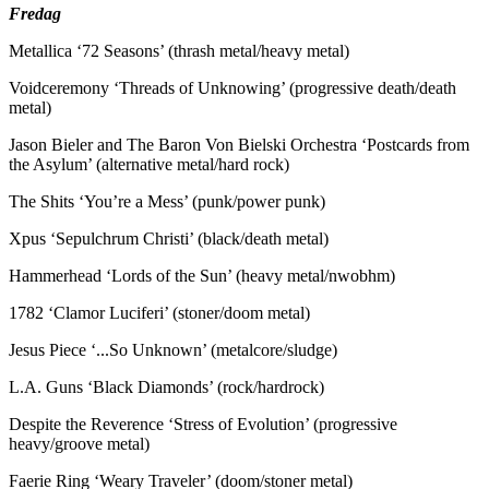
Fredag
Metallica ‘72 Seasons’ (thrash metal/heavy metal)
Voidceremony ‘Threads of Unknowing’ (progressive death/death
metal)
Jason Bieler and The Baron Von Bielski Orchestra ‘Postcards from
the Asylum’ (alternative metal/hard rock)
The Shits ‘You’re a Mess’ (punk/power punk)
Xpus ‘Sepulchrum Christi’ (black/death metal)
Hammerhead ‘Lords of the Sun’ (heavy metal/nwobhm)
1782 ‘Clamor Luciferi’ (stoner/doom metal)
Jesus Piece ‘...So Unknown’ (metalcore/sludge)
L.A. Guns ‘Black Diamonds’ (rock/hardrock)
Despite the Reverence ‘Stress of Evolution’ (progressive
heavy/groove metal)
Faerie Ring ‘Weary Traveler’ (doom/stoner metal)