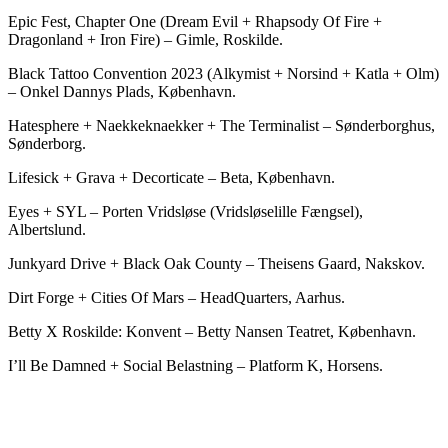
Epic Fest, Chapter One (Dream Evil + Rhapsody Of Fire +
Dragonland + Iron Fire) – Gimle, Roskilde.
Black Tattoo Convention 2023 (Alkymist + Norsind + Katla + Olm)
– Onkel Dannys Plads, København.
Hatesphere + Naekkeknaekker + The Terminalist – Sønderborghus,
Sønderborg.
Lifesick + Grava + Decorticate – Beta, København.
Eyes + SYL – Porten Vridsløse (Vridsløselille Fængsel),
Albertslund.
Junkyard Drive + Black Oak County – Theisens Gaard, Nakskov.
Dirt Forge + Cities Of Mars – HeadQuarters, Aarhus.
Betty X Roskilde: Konvent – Betty Nansen Teatret, København.
I’ll Be Damned + Social Belastning – Platform K, Horsens.