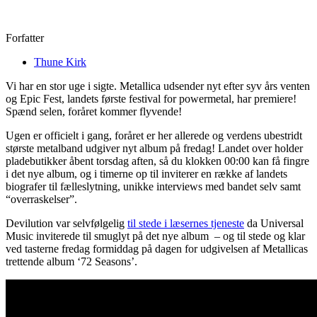
Forfatter
Thune Kirk
Vi har en stor uge i sigte. Metallica udsender nyt efter syv års venten
og Epic Fest, landets første festival for powermetal, har premiere!
Spænd selen, foråret kommer flyvende!
Ugen er officielt i gang, foråret er her allerede og verdens ubestridt
største metalband udgiver nyt album på fredag! Landet over holder
pladebutikker åbent torsdag aften, så du klokken 00:00 kan få fingre
i det nye album, og i timerne op til inviterer en række af landets
biografer til fælleslytning, unikke interviews med bandet selv samt
“overraskelser”.
Devilution var selvfølgelig
til stede i læsernes tjeneste
da Universal
Music inviterede til smuglyt på det nye album – og til stede og klar
ved tasterne fredag formiddag på dagen for udgivelsen af Metallicas
trettende album ‘72 Seasons’.