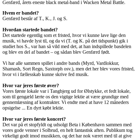
Genfærd, årets eneste black metal-band i Wacken Metal Battle.
Hvem er bandet?
Genfærd består af T., K., J. og S.
Hvordan startede bandet?
Det startede egentlig som et fristed, hvor vi kunne lave lige den
musik, vi havde lyst til, og da vi (T. og K. på det tidspunkt) gik i
studiet hos S., var han så vild med det, at han indspillede basdelen
og blev en del af bandet – og sådan blev Genfærd født.
Vi har alle sammen spillet i andre bands (Myrd, Vardlokkur,
Shamash, Sort Regn, Saxtorph osv.), men det her blev vores fristed,
hvor vi i fællesskab kunne skrive fed musik.
Hvor var jeres første øver?
Vores første lokale var i Tangbjerg ud for Ølstykke, et fedt lokale,
som til gengæld lærte os den vigtige lektie at være grundige med
gennemlæsning af kontrakter. Vi endte med at have 12 måneders
opsigelse ... En dyrt købt lektie.
Hvor var jeres første koncert?
Det var på et stopfyldt og udsolgt Beta i København sammen med
vores gode venner i Solbrud, en helt fantastisk aften. Publikum tog
virkeligt godt imod musikken, og det har nok været med til at give