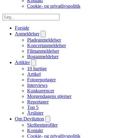
Kontakt
Cookie- og privatlivspolitik
Forside
Anmeldelser
Pladeanmeldelser
Koncertanmeldelser
Filmanmeldelser
Boganmeldelser
Artikler
10 hurtige
Artikel
Fotoreportager
Interviews
Konkurrencer
Morgendagens stjerner
Reportager
Top 5
Årslister
Om Devilution
Skribentprofiler
Kontakt
Cookie- og privatlivspolitik