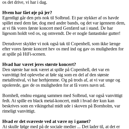
os det drive, vi har i dag.
Hvem har fået øje på jer?
Egentligt går den pris nok til Solbrud. Et par stykker af os havde
spillet med dem før, dog med andre bands, og det var igennem dem,
at vi fik vores første koncert med Genfærd sat i stand. De har
ligesom holdt ved os, og omvendt. De er nogle fantastiske gutter!
Derudover skylder vi nok også tak til Copenhell, som ikke længe
efter vores første koncert hev os med ind og gav os muligheden for
at spille på HiFi-scenen.
Hvad har været jeres største koncert?
Den største har nok været at spille på Copenhell, det var en
vanvittigt fed oplevelse at føle sig som en del af den største
metalfestival, vi har herhjemme. Og på trods af, at vi var unge og
upolerede, gav de os muligheden for at få vores navn ud.
Bornhell, endnu engang sammen med Solbrud, var også vanvittigt
fedt. At spille en black metal-koncert, midt i hvad der kun kan
beskrives som en vikingehal midt ude i skoven på Bornholm, var
rimeligt vanvittigt.
Hvad er det sværeste ved at være ny i gamet?
At skulle følge med på de sociale medier ... Det lader til, at det er