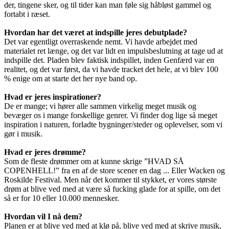
der, tingene sker, og til tider kan man føle sig håbløst gammel og
fortabt i ræset.
Hvordan har det været at indspille jeres debutplade?
Det var egentligt overraskende nemt. Vi havde arbejdet med
materialet ret længe, og det var lidt en impulsbeslutning at tage ud at
indspille det. Pladen blev faktisk indspillet, inden Genfærd var en
realitet, og det var først, da vi havde tracket det hele, at vi blev 100
% enige om at starte det her nye band op.
Hvad er jeres inspirationer?
De er mange; vi hører alle sammen virkelig meget musik og
bevæger os i mange forskellige genrer. Vi finder dog lige så meget
inspiration i naturen, forladte bygninger/steder og oplevelser, som vi
gør i musik.
Hvad er jeres drømme?
Som de fleste drømmer om at kunne skrige ”HVAD SÅ
COPENHELL!” fra en af de store scener en dag ... Eller Wacken og
Roskilde Festival. Men når det kommer til stykket, er vores største
drøm at blive ved med at være så fucking glade for at spille, om det
så er for 10 eller 10.000 mennesker.
Hvordan vil I nå dem?
Planen er at blive ved med at klø på, blive ved med at skrive musik,