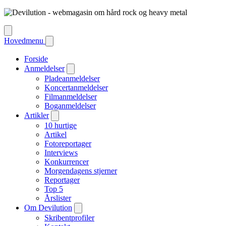
Hovedmenu
Forside
Anmeldelser
Pladeanmeldelser
Koncertanmeldelser
Filmanmeldelser
Boganmeldelser
Artikler
10 hurtige
Artikel
Fotoreportager
Interviews
Konkurrencer
Morgendagens stjerner
Reportager
Top 5
Årslister
Om Devilution
Skribentprofiler