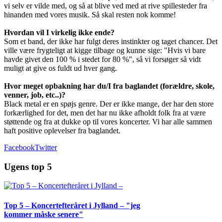
vi selv er vilde med, og så at blive ved med at rive spillesteder fra
hinanden med vores musik. Så skal resten nok komme!
Hvordan vil I virkelig ikke ende?
Som et band, der ikke har fulgt deres instinkter og taget chancer. Det
ville være frygteligt at kigge tilbage og kunne sige: "Hvis vi bare
havde givet den 100 % i stedet for 80 %", så vi forsøger så vidt
muligt at give os fuldt ud hver gang.
Hvor meget opbakning har du/I fra baglandet (forældre, skole,
venner, job, etc..)?
Black metal er en spøjs genre. Der er ikke mange, der har den store
forkærlighed for det, men det har nu ikke afholdt folk fra at være
støttende og fra at dukke op til vores koncerter. Vi har alle sammen
haft positive oplevelser fra baglandet.
Facebook
Twitter
Ugens top 5
Top 5 – Koncertefteråret i Jylland – "jeg
kommer måske senere"