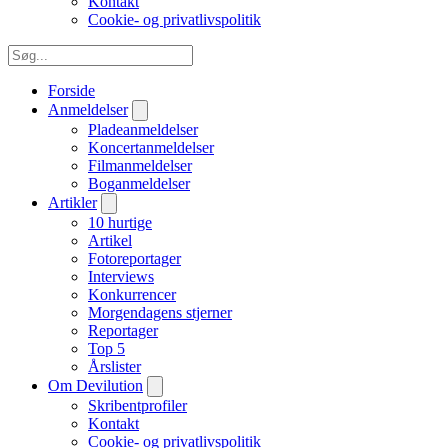
Kontakt
Cookie- og privatlivspolitik
Forside
Anmeldelser
Pladeanmeldelser
Koncertanmeldelser
Filmanmeldelser
Boganmeldelser
Artikler
10 hurtige
Artikel
Fotoreportager
Interviews
Konkurrencer
Morgendagens stjerner
Reportager
Top 5
Årslister
Om Devilution
Skribentprofiler
Kontakt
Cookie- og privatlivspolitik