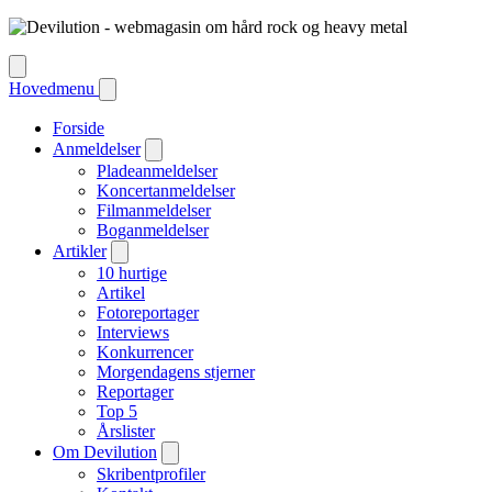
Hovedmenu
Forside
Anmeldelser
Pladeanmeldelser
Koncertanmeldelser
Filmanmeldelser
Boganmeldelser
Artikler
10 hurtige
Artikel
Fotoreportager
Interviews
Konkurrencer
Morgendagens stjerner
Reportager
Top 5
Årslister
Om Devilution
Skribentprofiler