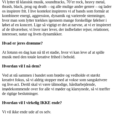
Vi lytter til klassisk musik, soundtracks, 70’er rock, heavy metal,
thrash, black, prog og death – og alle mulige andre genrer – og lader
os inspirere frit. I live kontekst inspireres vi af bands som formår at
kombinere energi, aggression, dynamik og varierede stemninger,
hvor man som lytter trækkes igennem mange forskellige følelser i
løbet af en koncert. Lige så vigtigt er det at nævne, at vi er inspireret
af de tilværelser, vi hver især lever, der indbefatter rejser, relationer,
interesser, natur og livets dynamikker.
Hvad er jeres drømme?
At Iotunn en dag kan nå til et stadie, hvor vi kan leve af at spille
musik med den totale kreative frihed i behold.
Hvordan vil I nå dem?
Ved at stå sammen i bandet som brødre og vedholde et stærkt
kreativt fokus, så vi aldrig stopper med at vokse som sangskrivere
og live-act. Dertil skal vi være tålmodige, hårdtarbejdende,
imødekommende over for alle vi møder og klarsynede, så vi træffer
de rigtige beslutninger.
Hvordan vil I virkelig IKKE ende?
Vi vil ikke ende ude af os selv.