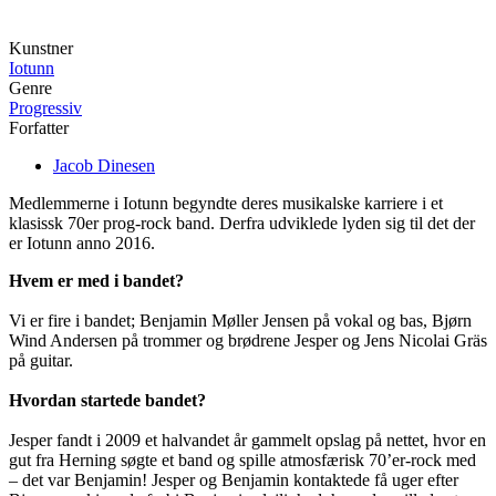
Kunstner
Iotunn
Genre
Progressiv
Forfatter
Jacob Dinesen
Medlemmerne i Iotunn begyndte deres musikalske karriere i et
klasissk 70er prog-rock band. Derfra udviklede lyden sig til det der
er Iotunn anno 2016.
Hvem er med i bandet?
Vi er fire i bandet; Benjamin Møller Jensen på vokal og bas, Bjørn
Wind Andersen på trommer og brødrene Jesper og Jens Nicolai Gräs
på guitar.
Hvordan startede bandet?
Jesper fandt i 2009 et halvandet år gammelt opslag på nettet, hvor en
gut fra Herning søgte et band og spille atmosfærisk 70’er-rock med
– det var Benjamin! Jesper og Benjamin kontaktede få uger efter