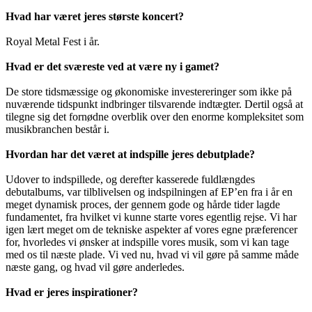
Hvad har været jeres største koncert?
Royal Metal Fest i år.
Hvad er det sværeste ved at være ny i gamet?
De store tidsmæssige og økonomiske investereringer som ikke på
nuværende tidspunkt indbringer tilsvarende indtægter. Dertil også at
tilegne sig det fornødne overblik over den enorme kompleksitet som
musikbranchen består i.
Hvordan har det været at indspille jeres debutplade?
Udover to indspillede, og derefter kasserede fuldlængdes
debutalbums, var tilblivelsen og indspilningen af EP’en fra i år en
meget dynamisk proces, der gennem gode og hårde tider lagde
fundamentet, fra hvilket vi kunne starte vores egentlig rejse. Vi har
igen lært meget om de tekniske aspekter af vores egne præferencer
for, hvorledes vi ønsker at indspille vores musik, som vi kan tage
med os til næste plade. Vi ved nu, hvad vi vil gøre på samme måde
næste gang, og hvad vil gøre anderledes.
Hvad er jeres inspirationer?