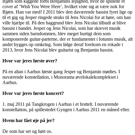
Bjørn som kiggede forbi Benjamins lejlighed, hvor de spillede et
cover af ’Wish You Were Here’, hvilket viste sig at være nok for
Bjørn. Han var med! I 2011 blev den daværende bassist fyret lige op
til et gig og Jesper ringede straks til Jens Nicolai for at høre, om han
ville hjælpe til. På den baggrund blev Jens Nicolai tilbudt at blive
bassist i bandet. Jesper og Jens Nicolai, som har skrevet musik
sammen siden barndommen, blev meget hurtigt dem som
komponerede guitar-parterne, der er fundamentet i Iotunns musik, alt
andet bygges op omkring. Som følge deraf forekom en rokade i
2013, hvor Jens Nicolai blev guitarist og Benjamin bassist.
Hvor var jeres første øver?
På en altan i Aarhus første gang Jesper og Benjamin mødtes. I
nuværende konstellation, i Monorama øvelokalekomplekset i
Aarhus.
Hvor var jeres første koncert?
1. maj 2011 på Tangkrogen i Aarhus i et festtelt. I nuværende
konstellation, på spillestedet Gyngen i Aarhus 2011 en måned efter.
Hvem har fået øje på jer?
De som har set og hørt os.