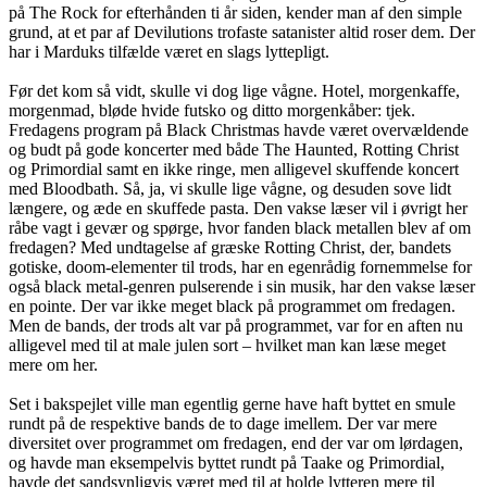
på The Rock for efterhånden ti år siden, kender man af den simple
grund, at et par af Devilutions trofaste satanister altid roser dem. Der
har i Marduks tilfælde været en slags lyttepligt.
Før det kom så vidt, skulle vi dog lige vågne. Hotel, morgenkaffe,
morgenmad, bløde hvide futsko og ditto morgenkåber: tjek.
Fredagens program på Black Christmas havde været overvældende
og budt på gode koncerter med både The Haunted, Rotting Christ
og Primordial samt en ikke ringe, men alligevel skuffende koncert
med Bloodbath. Så, ja, vi skulle lige vågne, og desuden sove lidt
længere, og æde en skuffede pasta. Den vakse læser vil i øvrigt her
råbe vagt i gevær og spørge, hvor fanden black metallen blev af om
fredagen? Med undtagelse af græske Rotting Christ, der, bandets
gotiske, doom-elementer til trods, har en egenrådig fornemmelse for
også black metal-genren pulserende i sin musik, har den vakse læser
en pointe. Der var ikke meget black på programmet om fredagen.
Men de bands, der trods alt var på programmet, var for en aften nu
alligevel med til at male julen sort – hvilket man kan læse meget
mere om her.
Set i bakspejlet ville man egentlig gerne have haft byttet en smule
rundt på de respektive bands de to dage imellem. Der var mere
diversitet over programmet om fredagen, end der var om lørdagen,
og havde man eksempelvis byttet rundt på Taake og Primordial,
havde det sandsynligvis været med til at holde lytteren mere til