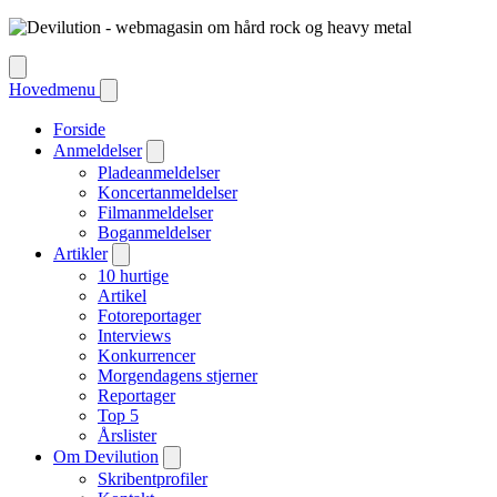
Hovedmenu
Forside
Anmeldelser
Pladeanmeldelser
Koncertanmeldelser
Filmanmeldelser
Boganmeldelser
Artikler
10 hurtige
Artikel
Fotoreportager
Interviews
Konkurrencer
Morgendagens stjerner
Reportager
Top 5
Årslister
Om Devilution
Skribentprofiler