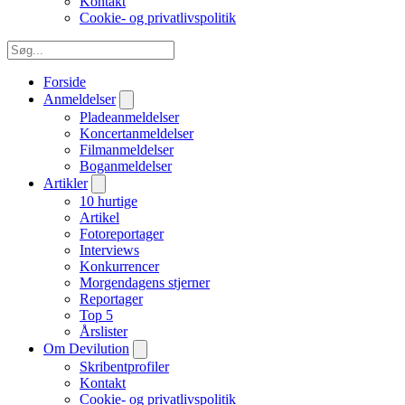
Kontakt
Cookie- og privatlivspolitik
Forside
Anmeldelser
Pladeanmeldelser
Koncertanmeldelser
Filmanmeldelser
Boganmeldelser
Artikler
10 hurtige
Artikel
Fotoreportager
Interviews
Konkurrencer
Morgendagens stjerner
Reportager
Top 5
Årslister
Om Devilution
Skribentprofiler
Kontakt
Cookie- og privatlivspolitik