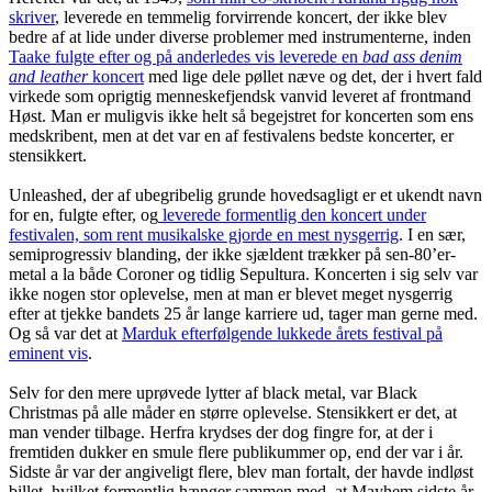
skriver
, leverede en temmelig forvirrende koncert, der ikke blev
bedre af at lide under diverse problemer med instrumenterne, inden
Taake fulgte efter og på anderledes vis leverede en
bad ass denim
and leather
koncert
med lige dele pøllet næve og det, der i hvert fald
virkede som oprigtig menneskefjendsk vanvid leveret af frontmand
Høst. Man er muligvis ikke helt så begejstret for koncerten som ens
medskribent, men at det var en af festivalens bedste koncerter, er
stensikkert.
Unleashed, der af ubegribelig grunde hovedsagligt er et ukendt navn
for en, fulgte efter, og
leverede formentlig den koncert under
festivalen, som rent musikalske gjorde en mest nysgerrig
. I en sær,
semiprogressiv blanding, der ikke sjældent trækker på sen-80’er-
metal a la både Coroner og tidlig Sepultura. Koncerten i sig selv var
ikke nogen stor oplevelse, men at man er blevet meget nysgerrig
efter at tjekke bandets 25 år lange karriere ud, tager man gerne med.
Og så var det at
Marduk efterfølgende lukkede årets festival på
eminent vis
.
Selv for den mere uprøvede lytter af black metal, var Black
Christmas på alle måder en større oplevelse. Stensikkert er det, at
man vender tilbage. Herfra krydses der dog fingre for, at der i
fremtiden dukker en smule flere publikummer op, end der var i år.
Sidste år var der angiveligt flere, blev man fortalt, der havde indløst
billet, hvilket formentlig hænger sammen med, at Mayhem sidste år