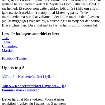
spillede hele sit hovedværk ’
De Mysteriis Dom Sathanas’ (1994) i
sin helhed. Et scoop som dette trækker folk til. Så i håb om at Evil
igen næste år trækker et scoop op af kisten og på ny får de
mørkklædte masser til at valfarte til det kolde mørke i den (næsten
pinligt hyggelige) svenske by, Norrköping: Du fortjener det bedste,
Black Christmas. Du er det mørke lys, vi har brug for i denne tid.
Læs alle lørdagens anmeldelser her:
1349
Taake
Unleashed
Marduk
Facebook
Twitter
Ugens top 5
Top 5 – Koncertefteråret i Jylland – "jeg
kommer måske senere"
Det er hårdt at blive voksen. Vores Aarhus-
redaktion klynker sig i ugens top 5 gennem