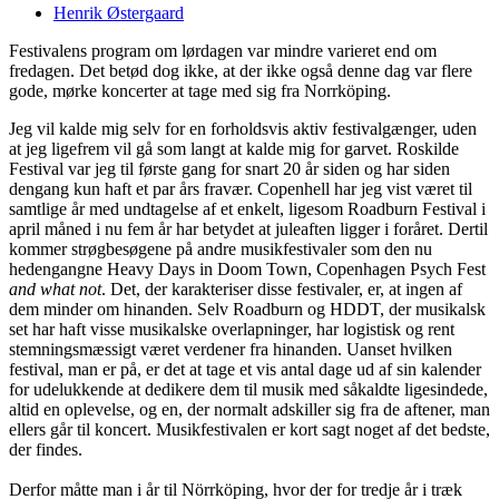
Henrik Østergaard
Festivalens program om lørdagen var mindre varieret end om
fredagen. Det betød dog ikke, at der ikke også denne dag var flere
gode, mørke koncerter at tage med sig fra Norrköping.
Jeg vil kalde mig selv for en forholdsvis aktiv festivalgænger, uden
at jeg ligefrem vil gå som langt at kalde mig for garvet. Roskilde
Festival var jeg til første gang for snart 20 år siden og har siden
dengang kun haft et par års fravær. Copenhell har jeg vist været til
samtlige år med undtagelse af et enkelt, ligesom Roadburn Festival i
april måned i nu fem år har betydet at juleaften ligger i foråret. Dertil
kommer strøgbesøgene på andre musikfestivaler som den nu
hedengangne Heavy Days in Doom Town, Copenhagen Psych Fest
and what not
. Det, der karakteriser disse festivaler, er, at ingen af
dem minder om hinanden. Selv Roadburn og HDDT, der musikalsk
set har haft visse musikalske overlapninger, har logistisk og rent
stemningsmæssigt været verdener fra hinanden. Uanset hvilken
festival, man er på, er det at tage et vis antal dage ud af sin kalender
for udelukkende at dedikere dem til musik med såkaldte ligesindede,
altid en oplevelse, og en, der normalt adskiller sig fra de aftener, man
ellers går til koncert. Musikfestivalen er kort sagt noget af det bedste,
der findes.
Derfor måtte man i år til Nörrköping, hvor der for tredje år i træk