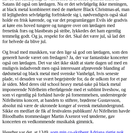
Satans ild også om lørdagen. Nu er det selvfølgelig ikke meningen,
at black metal kombineret med de mørkere Black Christmas-øl, man
til lejligheden selvfølgelig forfriskede sig i, nødvendigvis også skal
holde en frisk kørende, og var det programlægger Evils ide gradvis
at køre ens hoved tungere og tungere over om lørdagen med
frenetisk fræs og blastbeats på stribe, lykkedes det ham egentlig
temmelig godt. Og ja, respekt for det. Skal det være jul, så lad det
for helvede da blive jul.
Og hvad med musikken, var den lige så god om lørdagen, som den
generelt havde været om fredagen? Ja, der var fantastiske koncerter
også om lørdagen. Det var slet ikke skidt at starte dagen ud med en
muligvis indadvendt men også interessant afprøvende blanding af
dødsmetal og black metal med svenske Vanhelgd, hvis seneste
plade, vi desuden var svært begejstrede for, da de udkom for et par
år siden. Med deres old school heavy metal-take på black metal
imponerende Nifelheim efterfølgende med et sublimt liveshow, og
som vi egentlig på forhånd havde på fornemmelsen, understregede
Nifelheims koncert, at bandets to stiftere, brødrene Gustavsson,
absolut må være de ukronede konger af svensk metalundergrund.
Sikke en medfart de fik af festivalens publikum! At Nifelheim havde
Bloodbaths trommeslager Martin Axenrot ved tønderne, gav
koncerten en vedkommende musikalsk gimmick.
Herefter var det, at 1349,
som min co-skribent Adriana rigtig nok