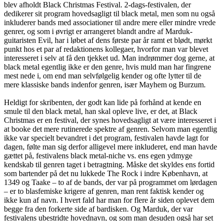
blev afholdt Black Christmas Festival. 2-dags-festivalen, der
dedikerer sit program hovedsagligt til black metal, men som nu også
inkluderer bands med associationer til andre mere eller mindre vrede
genrer, og som i øvrigt er arrangeret blandt andre af Marduk-
guitaristen Evil, har i løbet af dens første par år ramt et blødt, mørkt
punkt hos et par af redaktionens kollegaer, hvorfor man var blevet
interesseret i selv at få den tjekket ud. Man indrømmer dog gerne, at
black metal egentlig ikke er den genre, hvis muld man har fingrene
mest nede i, om end man selvfølgelig kender og ofte lytter til de
mere klassiske bands indenfor genren, især Mayhem og Burzum.
Heldigt for skribenten, der godt kan lide på forhånd at kende en
smule til den black metal, han skal opleve live, er det, at Black
Christmas er en festival, der synes hovedsagligt at være interesseret i
at booke det mere rutinerede spektre af genren. Selvom man egentlig
ikke var specielt bevandret i det program, festivalen havde lagt for
dagen, følte man sig derfor alligevel mere inkluderet, end man havde
gættet på, festivalens black metal-niche vs. ens egen ydmyge
kendskab til genren taget i betragtning. Måske det skyldes ens fortid
som bartender på det nu lukkede The Rock i indre København, at
1349 og Taake – to af de bands, der var på programmet om lørdagen
– er to blasfemiske krigere af genren, man rent faktisk kender og
ikke kun af navn. I hvert fald har man for flere år siden oplevet dem
begge fra den forkerte side af bardisken. Og Marduk, der var
festivalens ubestridte hovednavn, og som man desuden også har set