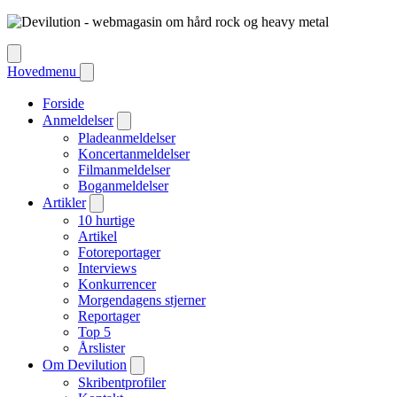
Hovedmenu
Forside
Anmeldelser
Pladeanmeldelser
Koncertanmeldelser
Filmanmeldelser
Boganmeldelser
Artikler
10 hurtige
Artikel
Fotoreportager
Interviews
Konkurrencer
Morgendagens stjerner
Reportager
Top 5
Årslister
Om Devilution
Skribentprofiler