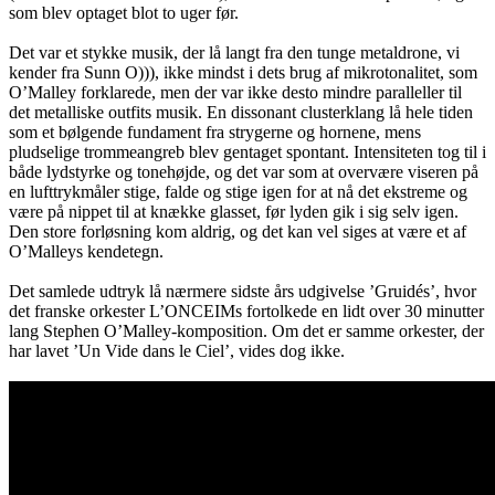
som blev optaget blot to uger før.
Det var et stykke musik, der lå langt fra den tunge metaldrone, vi
kender fra Sunn O))), ikke mindst i dets brug af mikrotonalitet, som
O’Malley forklarede, men der var ikke desto mindre paralleller til
det metalliske outfits musik. En dissonant clusterklang lå hele tiden
som et bølgende fundament fra strygerne og hornene, mens
pludselige trommeangreb blev gentaget spontant. Intensiteten tog til i
både lydstyrke og tonehøjde, og det var som at overvære viseren på
en lufttrykmåler stige, falde og stige igen for at nå det ekstreme og
være på nippet til at knække glasset, før lyden gik i sig selv igen.
Den store forløsning kom aldrig, og det kan vel siges at være et af
O’Malleys kendetegn.
Det samlede udtryk lå nærmere sidste års udgivelse ’Gruidés’, hvor
det franske orkester L’ONCEIMs fortolkede en lidt over 30 minutter
lang Stephen O’Malley-komposition. Om det er samme orkester, der
har lavet ’Un Vide dans le Ciel’, vides dog ikke.