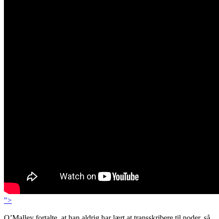
">
O’Malley fortalte, at han aldrig har lært at transskribere til noder, så