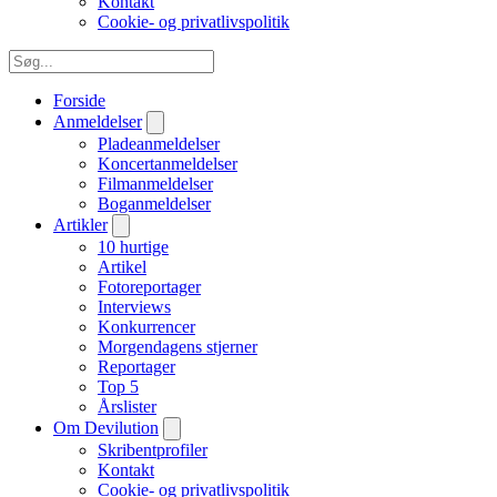
Kontakt
Cookie- og privatlivspolitik
Forside
Anmeldelser
Pladeanmeldelser
Koncertanmeldelser
Filmanmeldelser
Boganmeldelser
Artikler
10 hurtige
Artikel
Fotoreportager
Interviews
Konkurrencer
Morgendagens stjerner
Reportager
Top 5
Årslister
Om Devilution
Skribentprofiler
Kontakt
Cookie- og privatlivspolitik