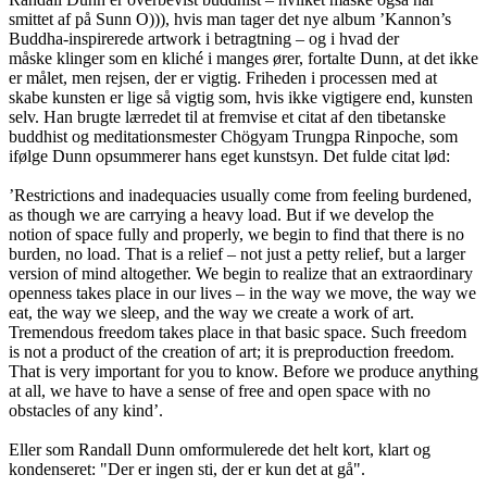
smittet af på Sunn O))), hvis man tager det nye album ’Kannon’s
Buddha-inspirerede artwork i betragtning – og i hvad der
måske klinger som en kliché i manges ører, fortalte Dunn, at det ikke
er målet, men rejsen, der er vigtig. Friheden i processen med at
skabe kunsten er lige så vigtig som, hvis ikke vigtigere end, kunsten
selv. Han brugte lærredet til at fremvise et citat af den tibetanske
buddhist og meditationsmester Chögyam Trungpa Rinpoche, som
ifølge Dunn opsummerer hans eget kunstsyn. Det fulde citat lød:
’Restrictions and inadequacies usually come from feeling burdened,
as though we are carrying a heavy load. But if we develop the
notion of space fully and properly, we begin to find that there is no
burden, no load. That is a relief – not just a petty relief, but a larger
version of mind altogether. We begin to realize that an extraordinary
openness takes place in our lives – in the way we move, the way we
eat, the way we sleep, and the way we create a work of art.
Tremendous freedom takes place in that basic space. Such freedom
is not a product of the creation of art; it is preproduction freedom.
That is very important for you to know. Before we produce anything
at all, we have to have a sense of free and open space with no
obstacles of any kind’.
Eller som Randall Dunn omformulerede det helt kort, klart og
kondenseret: "Der er ingen sti, der er kun det at gå".