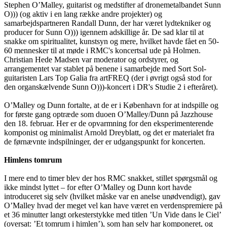
Stephen O’Malley, guitarist og medstifter af dronemetalbandet Sunn
O))) (og aktiv i en lang række andre projekter) og
samarbejdspartneren Randall Dunn, der har været lydtekniker og
producer for Sunn O))) igennem adskillige år. De sad klar til at
snakke om spiritualitet, kunstsyn og mere, hvilket havde fået en 50-
60 mennesker til at møde i RMC's koncertsal ude på Holmen.
Christian Hede Madsen var moderator og ordstyrer, og
arrangementet var stablet på benene i samarbejde med Sort Sol-
guitaristen Lars Top Galia fra artFREQ (der i øvrigt også stod for
den organskælvende Sunn O)))-koncert i DR's Studie 2 i efteråret).
O’Malley og Dunn fortalte, at de er i København for at indspille og
for første gang optræde som duoen O’Malley/Dunn på Jazzhouse
den 18. februar. Her er de opvarmning for den eksperimenterende
komponist og minimalist Arnold Dreyblatt, og det er materialet fra
de førnævnte indspilninger, der er udgangspunkt for koncerten.
Himlens tomrum
I mere end to timer blev der hos RMC snakket, stillet spørgsmål og
ikke mindst lyttet – for efter O’Malley og Dunn kort havde
introduceret sig selv (hvilket måske var en anelse unødvendigt), gav
O’Malley hvad der meget vel kan have været en verdenspremiere på
et 36 minutter langt orkesterstykke med titlen ’Un Vide dans le Ciel’
(oversat: ’Et tomrum i himlen’), som han selv har komponeret, og