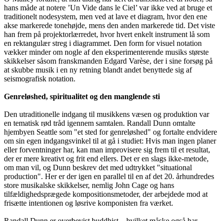
hans måde at notere ’Un Vide dans le Ciel’ var ikke ved at bruge et
traditionelt nodesystem, men ved at lave et diagram, hvor den ene
akse markerede tonehøjde, mens den anden markerede tid. Det viste
han frem på projektorlærredet, hvor hvert enkelt instrument lå som
en rektangulær streg i diagrammet. Den form for visuel notation
vækker minder om nogle af den eksperimenterende musiks største
skikkelser såsom franskmanden Edgard Varèse, der i sine forsøg på
at skubbe musik i en ny retning blandt andet benyttede sig af
seismografisk notation.
Genreløshed, spiritualitet og den manglende sti
Den utraditionelle indgang til musikkens væsen og produktion var
en tematisk rød tråd igennem samtalen. Randall Dunn omtalte
hjembyen Seattle som "et sted for genreløshed" og fortalte endvidere
om sin egen indgangsvinkel til at gå i studiet: Hvis man ingen planer
eller forventninger har, kan man improvisere sig frem til et resultat,
der er mere kreativt og frit end ellers. Det er en slags ikke-metode,
om man vil, og Dunn beskrev det med udtrykket "situational
production". Her er der igen en parallel til en af det 20. århundredes
store musikalske skikkelser, nemlig John Cage og hans
tilfældighedsprægede kompositionsmetoder, der arbejdede mod at
frisætte intentionen og løsrive komponisten fra værket.
Randall Dunn er overbevist buddhist – hvilket måske også har