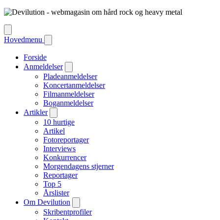
Hovedmenu
Forside
Anmeldelser
Pladeanmeldelser
Koncertanmeldelser
Filmanmeldelser
Boganmeldelser
Artikler
10 hurtige
Artikel
Fotoreportager
Interviews
Konkurrencer
Morgendagens stjerner
Reportager
Top 5
Årslister
Om Devilution
Skribentprofiler