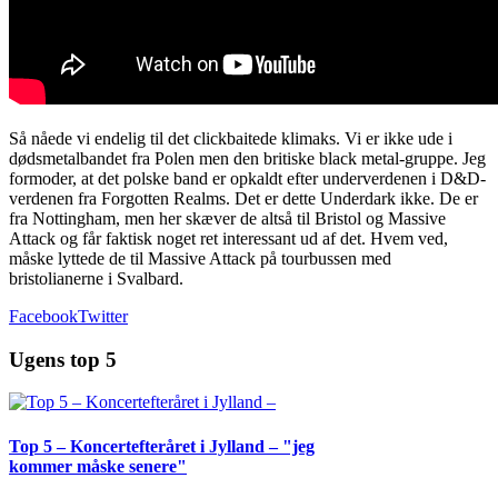
Så nåede vi endelig til det clickbaitede klimaks. Vi er ikke ude i
dødsmetalbandet fra Polen men den britiske black metal-gruppe. Jeg
formoder, at det polske band er opkaldt efter underverdenen i D&D-
verdenen fra Forgotten Realms. Det er dette Underdark ikke. De er
fra Nottingham, men her skæver de altså til Bristol og Massive
Attack og får faktisk noget ret interessant ud af det. Hvem ved,
måske lyttede de til Massive Attack på tourbussen med
bristolianerne i Svalbard.
Facebook
Twitter
Ugens top 5
Top 5 – Koncertefteråret i Jylland – "jeg
kommer måske senere"