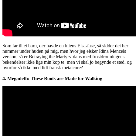
Som far til et barn, der havde en intens Elsa-fase, så sidder det her
nummer under huden på mig, men hvor jeg elsker Idina Menzels
version, så er Betraying the Martyrs' dans med frostdronningens
bekendelser ikke lige min kop te, men vi skal jo begynde et sted, og
hvorfor så ikke med lidt fransk metalcore?
4. Megadeth: These Boots are Made for Walking