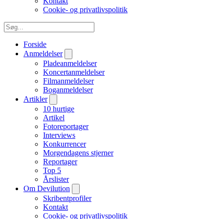
Kontakt
Cookie- og privatlivspolitik
Forside
Anmeldelser
Pladeanmeldelser
Koncertanmeldelser
Filmanmeldelser
Boganmeldelser
Artikler
10 hurtige
Artikel
Fotoreportager
Interviews
Konkurrencer
Morgendagens stjerner
Reportager
Top 5
Årslister
Om Devilution
Skribentprofiler
Kontakt
Cookie- og privatlivspolitik