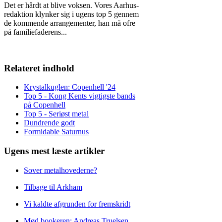
Det er hårdt at blive voksen. Vores Aarhus-
redaktion klynker sig i ugens top 5 gennem
de kommende arrangementer, han må ofre
på familiefaderens
...
Relateret indhold
Krystalkuglen: Copenhell '24
Top 5 - Kong Kents vigtigste bands
på Copenhell
Top 5 - Seriøst metal
Dundrende godt
Formidable Saturnus
Ugens mest læste artikler
Sover metalhovederne?
Tilbage til Arkham
Vi kaldte afgrunden for fremskridt
Mød bookeren: Andreas Truelsen,