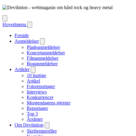
Hovedmenu
Forside
Anmeldelser
Pladeanmeldelser
Koncertanmeldelser
Filmanmeldelser
Boganmeldelser
Artikler
10 hurtige
Artikel
Fotoreportager
Interviews
Konkurrencer
Morgendagens stjerner
Reportager
Top 5
Årslister
Om Devilution
Skribentprofiler