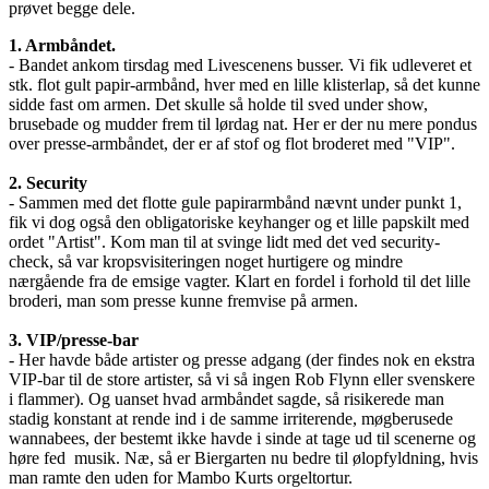
prøvet begge dele.
1. Armbåndet.
- Bandet ankom tirsdag med Livescenens busser. Vi fik udleveret et
stk. flot gult papir-armbånd, hver med en lille klisterlap, så det kunne
sidde fast om armen. Det skulle så holde til sved under show,
brusebade og mudder frem til lørdag nat. Her er der nu mere pondus
over presse-armbåndet, der er af stof og flot broderet med "VIP".
2. Security
- Sammen med det flotte gule papirarmbånd nævnt under punkt 1,
fik vi dog også den obligatoriske keyhanger og et lille papskilt med
ordet "Artist". Kom man til at svinge lidt med det ved security-
check, så var kropsvisiteringen noget hurtigere og mindre
nærgående fra de emsige vagter. Klart en fordel i forhold til det lille
broderi, man som presse kunne fremvise på armen.
3. VIP/presse-bar
- Her havde både artister og presse adgang (der findes nok en ekstra
VIP-bar til de store artister, så vi så ingen Rob Flynn eller svenskere
i flammer). Og uanset hvad armbåndet sagde, så risikerede man
stadig konstant at rende ind i de samme irriterende, møgberusede
wannabees, der bestemt ikke havde i sinde at tage ud til scenerne og
høre fed musik. Næ, så er Biergarten nu bedre til ølopfyldning, hvis
man ramte den uden for Mambo Kurts orgeltortur.