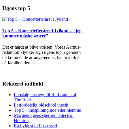
Ugens top 5
Top 5 – Koncertefteråret i Jylland – "jeg
kommer måske senere"
Det er hårdt at blive voksen. Vores Aarhus-
redaktion klynker sig i ugens top 5 gennem
de kommende arrangementer, han må ofre
på familiefaderens
...
Relateret indhold
I nostalgiens tegn til Re-Launch af
The Rock
Letfordøjelig oldschool thrash
Top 5 - Indspilning ude eller hjemme
Morgendagens stjerner - Electric
Hellride
En hyldest til Possessed