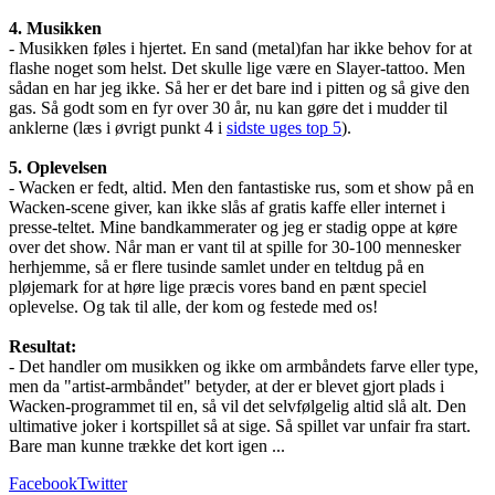
4. Musikken
- Musikken føles i hjertet. En sand (metal)fan har ikke behov for at
flashe noget som helst. Det skulle lige være en Slayer-tattoo. Men
sådan en har jeg ikke. Så her er det bare ind i pitten og så give den
gas. Så godt som en fyr over 30 år, nu kan gøre det i mudder til
anklerne (læs i øvrigt punkt 4 i
sidste uges top 5
).
5. Oplevelsen
- Wacken er fedt, altid. Men den fantastiske rus, som et show på en
Wacken-scene giver, kan ikke slås af gratis kaffe eller internet i
presse-teltet. Mine bandkammerater og jeg er stadig oppe at køre
over det show. Når man er vant til at spille for 30-100 mennesker
herhjemme, så er flere tusinde samlet under en teltdug på en
pløjemark for at høre lige præcis vores band en pænt speciel
oplevelse. Og tak til alle, der kom og festede med os!
Resultat:
- Det handler om musikken og ikke om armbåndets farve eller type,
men da "artist-armbåndet" betyder, at der er blevet gjort plads i
Wacken-programmet til en, så vil det selvfølgelig altid slå alt. Den
ultimative joker i kortspillet så at sige. Så spillet var unfair fra start.
Bare man kunne trække det kort igen ...
Facebook
Twitter