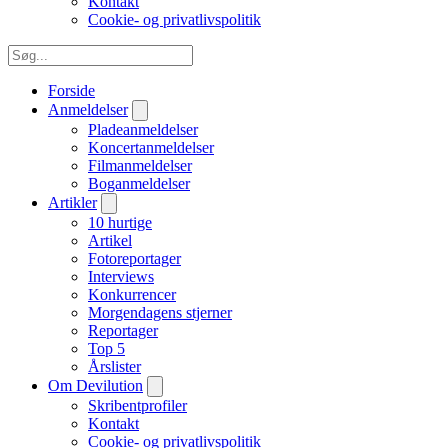
Kontakt
Cookie- og privatlivspolitik
Forside
Anmeldelser
Pladeanmeldelser
Koncertanmeldelser
Filmanmeldelser
Boganmeldelser
Artikler
10 hurtige
Artikel
Fotoreportager
Interviews
Konkurrencer
Morgendagens stjerner
Reportager
Top 5
Årslister
Om Devilution
Skribentprofiler
Kontakt
Cookie- og privatlivspolitik