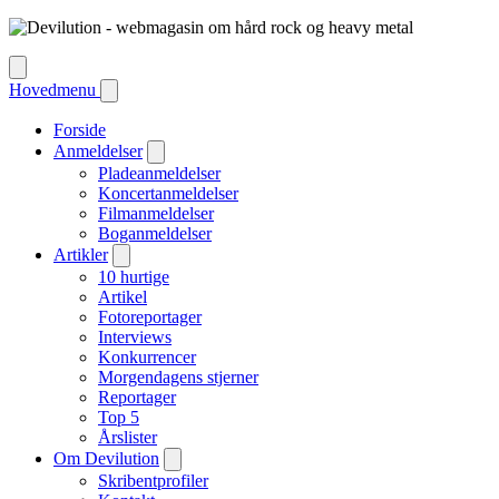
Hovedmenu
Forside
Anmeldelser
Pladeanmeldelser
Koncertanmeldelser
Filmanmeldelser
Boganmeldelser
Artikler
10 hurtige
Artikel
Fotoreportager
Interviews
Konkurrencer
Morgendagens stjerner
Reportager
Top 5
Årslister
Om Devilution
Skribentprofiler