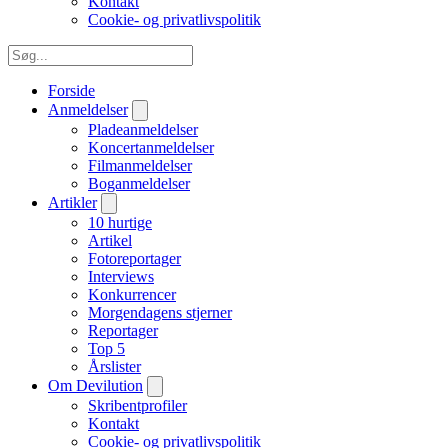
Kontakt
Cookie- og privatlivspolitik
Forside
Anmeldelser
Pladeanmeldelser
Koncertanmeldelser
Filmanmeldelser
Boganmeldelser
Artikler
10 hurtige
Artikel
Fotoreportager
Interviews
Konkurrencer
Morgendagens stjerner
Reportager
Top 5
Årslister
Om Devilution
Skribentprofiler
Kontakt
Cookie- og privatlivspolitik