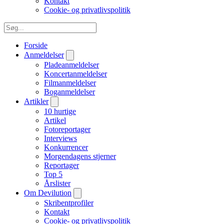
Kontakt
Cookie- og privatlivspolitik
Forside
Anmeldelser
Pladeanmeldelser
Koncertanmeldelser
Filmanmeldelser
Boganmeldelser
Artikler
10 hurtige
Artikel
Fotoreportager
Interviews
Konkurrencer
Morgendagens stjerner
Reportager
Top 5
Årslister
Om Devilution
Skribentprofiler
Kontakt
Cookie- og privatlivspolitik