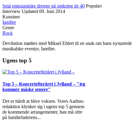
Små entusiastiske drenge på omkring de 40
Populær
Interview
Updated
09. Juni 2014
Kunstner
Iamfire
Genre
Rock
Devilution mødtes med Mikael Ehlert til en snak om hans nystartede
musikalske eventyr, Iamfire.
Ugens top 5
Top 5 – Koncertefteråret i Jylland – "jeg
kommer måske senere"
Det er hårdt at blive voksen. Vores Aarhus-
redaktion klynker sig i ugens top 5 gennem
de kommende arrangementer, han må ofre
på familiefaderens
...