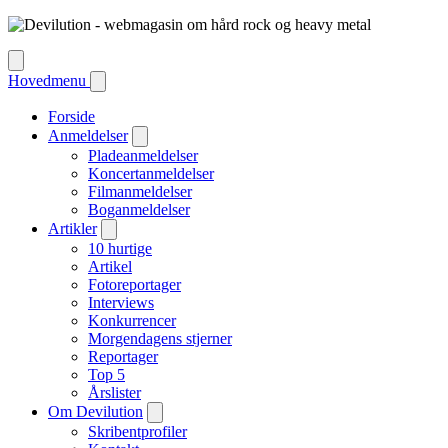
Hovedmenu
Forside
Anmeldelser
Pladeanmeldelser
Koncertanmeldelser
Filmanmeldelser
Boganmeldelser
Artikler
10 hurtige
Artikel
Fotoreportager
Interviews
Konkurrencer
Morgendagens stjerner
Reportager
Top 5
Årslister
Om Devilution
Skribentprofiler