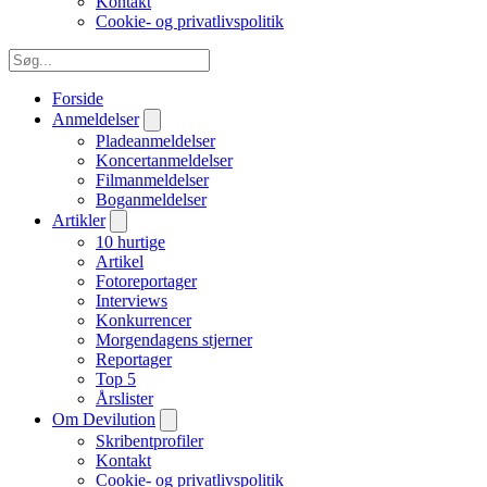
Kontakt
Cookie- og privatlivspolitik
Forside
Anmeldelser
Pladeanmeldelser
Koncertanmeldelser
Filmanmeldelser
Boganmeldelser
Artikler
10 hurtige
Artikel
Fotoreportager
Interviews
Konkurrencer
Morgendagens stjerner
Reportager
Top 5
Årslister
Om Devilution
Skribentprofiler
Kontakt
Cookie- og privatlivspolitik