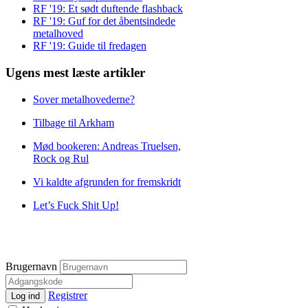
RF '19: Et sødt duftende flashback
RF '19: Guf for det åbentsindede
metalhoved
RF '19: Guide til fredagen
Ugens mest læste artikler
Sover metalhovederne?
Tilbage til Arkham
Mød bookeren: Andreas Truelsen,
Rock og Rul
Vi kaldte afgrunden for fremskridt
Let’s Fuck Shit Up!
Brugernavn
Registrer
Log ind