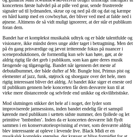
koncertens første halvdel på at pille ved gear, sende frustrerede
signaler ud til lydmanden, skrue op og ned på dit og dat og kæmpe
en hård kamp med en cowboyhat, der bliver ved med at falde ned i
øjnene. Altimens de så vidt muligt ignorerer, at der står et publikum
foran dem.
Bandet har et komplekst musikalsk udtryk og er både talentfulde og
visionære, ikke mindst deres unge alder taget i betragtning. Men det
på én gang prisværdige og jævnt irriterende fokus på nuancer i
sceneproduktionen, de formentlig kun selv kan høre, gør, at de
aldrig rigtig får det greb i publikum, som kan gøre deres musik
fængende og tilgængelig. Bandet når igennem det meste af
debutalbummet, der både dufter af Mr. Bungle hist, Primus pist og
elementer af jazz, funk, støjrock og shoegaze over det hele, men
rigtig interessant bliver det aldrig. At bandet ikke siger et eneste ord
til publikum gennem hele koncerten får dem desværre kun til at
virke mere distancerede og selvfede end unikke og ekvilibristiske.
Mod slutningen stikker det hele af i noget, der lyder som
improviserede jamsessions, inden bandet endelig får et samspil
kørende med publikum i sættets sidste nummer, den fjollede og let
primitive ’bmbmbm’. Inden da er koncerten desværre lidt flydt
sammen i en konservatorieopvisning af evner, som desværre aldrig
blev interessante at opleve i levende live. Black Midi er en
musikalsk kompleks størrelse, der kræver at blive formidlet for at