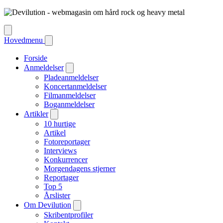
Hovedmenu
Forside
Anmeldelser
Pladeanmeldelser
Koncertanmeldelser
Filmanmeldelser
Boganmeldelser
Artikler
10 hurtige
Artikel
Fotoreportager
Interviews
Konkurrencer
Morgendagens stjerner
Reportager
Top 5
Årslister
Om Devilution
Skribentprofiler