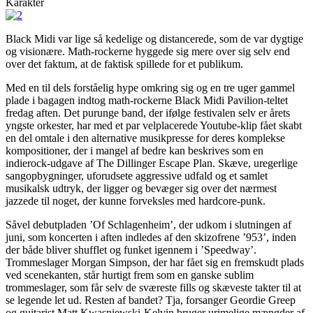
Karakter
Black Midi var lige så kedelige og distancerede, som de var dygtige
og visionære. Math-rockerne hyggede sig mere over sig selv end
over det faktum, at de faktisk spillede for et publikum.
Med en til dels forståelig hype omkring sig og en tre uger gammel
plade i bagagen indtog math-rockerne Black Midi Pavilion-teltet
fredag aften. Det purunge band, der ifølge festivalen selv er årets
yngste orkester, har med et par velplacerede Youtube-klip fået skabt
en del omtale i den alternative musikpresse for deres komplekse
kompositioner, der i mangel af bedre kan beskrives som en
indierock-udgave af The Dillinger Escape Plan. Skæve, uregerlige
sangopbygninger, uforudsete aggressive udfald og et samlet
musikalsk udtryk, der ligger og bevæger sig over det nærmest
jazzede til noget, der kunne forveksles med hardcore-punk.
Såvel debutpladen ’Of Schlagenheim’, der udkom i slutningen af
juni, som koncerten i aften indledes af den skizofrene ’953’, inden
der både bliver shufflet og funket igennem i ’Speedway’.
Trommeslager Morgan Simpson, der har fået sig en fremskudt plads
ved scenekanten, står hurtigt frem som en ganske sublim
trommeslager, som får selv de sværeste fills og skæveste takter til at
se legende let ud. Resten af bandet? Tja, forsanger Geordie Greep
og guitarist Matt Kwasniewski-Kelvin bruger urimelige mængder af