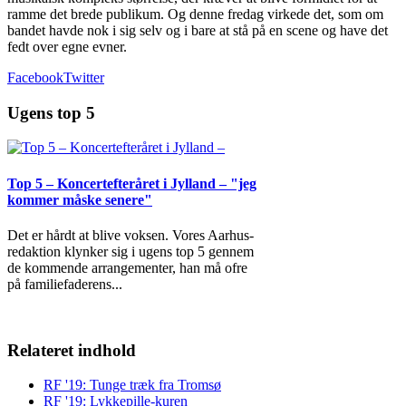
ramme det brede publikum. Og denne fredag virkede det, som om
bandet havde nok i sig selv og i bare at stå på en scene og have det
fedt over egne evner.
Facebook
Twitter
Ugens top 5
Top 5 – Koncertefteråret i Jylland – "jeg
kommer måske senere"
Det er hårdt at blive voksen. Vores Aarhus-
redaktion klynker sig i ugens top 5 gennem
de kommende arrangementer, han må ofre
på familiefaderens
...
Relateret indhold
RF '19: Tunge træk fra Tromsø
RF '19: Lykkepille-kuren