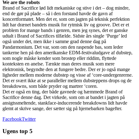
We are the robots
Brand of Sacrifice lød lidt mekaniske og stive i det – dog mindre,
end de gør på plade – så i den forstand havde de gavn af
koncertformatet. Men det er, som om jagten på teknisk perfektion
lidt har drænet bandets musik for rytmisk liv og groove. Det er et
problem for mange bands i genren, men jeg synes, det er ganske
udtalt i Brand of Sacrifices tilfælde. Sidste års single ‘Purge’ led
også under det, men ikke i samme grad denne dag på
Pandæmonium. Det var, som om den raspende bas, som leder
tankerne hen på den amerikanske EDM-festivaludgave af dubstep,
som nogle måske kender som brostep eller riddim, flyttede
konteksten en anelse. Tænkte man deres musik som mere
elektronisk, begyndte den at fungere bedre. Der er jo også mange
ligheder mellem moderne dubstep og visse af ‘core-undergenrerne.
Det er svært ikke at se paralleller mellem dubsteppens drops og de
breakdowns, som både pryder og martrer ‘coren.
Det er også en ting, der både gavnede og hæmmede Brand of
Sacrifice denne dag. Det virkede, som om at bandet i jagten på
ansigtssmeltende, stankface-inducerende breakdowns lidt havde
glemt at skrive sange, der sætter sig på hjernebarken bagefter.
Facebook
Twitter
Ugens top 5