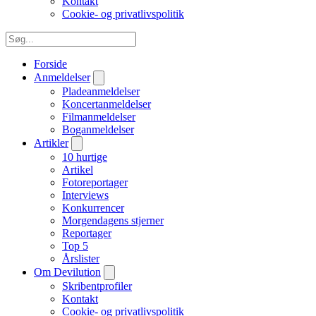
Kontakt
Cookie- og privatlivspolitik
Forside
Anmeldelser
Pladeanmeldelser
Koncertanmeldelser
Filmanmeldelser
Boganmeldelser
Artikler
10 hurtige
Artikel
Fotoreportager
Interviews
Konkurrencer
Morgendagens stjerner
Reportager
Top 5
Årslister
Om Devilution
Skribentprofiler
Kontakt
Cookie- og privatlivspolitik