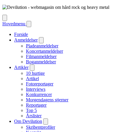
Hovedmenu
Forside
Anmeldelser
Pladeanmeldelser
Koncertanmeldelser
Filmanmeldelser
Boganmeldelser
Artikler
10 hurtige
Artikel
Fotoreportager
Interviews
Konkurrencer
Morgendagens stjerner
Reportager
Top 5
Årslister
Om Devilution
Skribentprofiler