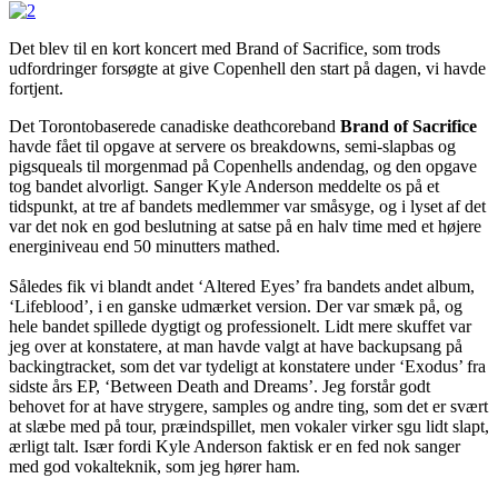
Det blev til en kort koncert med Brand of Sacrifice, som trods
udfordringer forsøgte at give Copenhell den start på dagen, vi havde
fortjent.
Det Torontobaserede canadiske deathcoreband
Brand of Sacrifice
havde fået til opgave at servere os breakdowns, semi-slapbas og
pigsqueals til morgenmad på Copenhells andendag, og den opgave
tog bandet alvorligt. Sanger Kyle Anderson meddelte os på et
tidspunkt, at tre af bandets medlemmer var småsyge, og i lyset af det
var det nok en god beslutning at satse på en halv time med et højere
energiniveau end 50 minutters mathed.
Således fik vi blandt andet ‘Altered Eyes’ fra bandets andet album,
‘Lifeblood’, i en ganske udmærket version. Der var smæk på, og
hele bandet spillede dygtigt og professionelt. Lidt mere skuffet var
jeg over at konstatere, at man havde valgt at have backupsang på
backingtracket, som det var tydeligt at konstatere under ‘Exodus’ fra
sidste års EP, ‘Between Death and Dreams’. Jeg forstår godt
behovet for at have strygere, samples og andre ting, som det er svært
at slæbe med på tour, præindspillet, men vokaler virker sgu lidt slapt,
ærligt talt. Især fordi Kyle Anderson faktisk er en fed nok sanger
med god vokalteknik, som jeg hører ham.