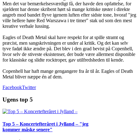
Men det var bemærkelsesværdigt få, der havde den opfattelse, for
sjældent har denne skribent hørt så mange kritiske røster i direkte
angreb mod bandet flyve igenem luften efter sidste tone, hvoraf "jeg
ville hellere høre Red Warszawa i tre timer" stak ud som den mest
kreative verbale lussing.
Eagles of Death Metal skal have respekt for at spille stramt og
præcist, men sangskrivningen er under al kritik. Og det kan selv
tyve fadøl ikke ændre på. Det blev i den grad bevist på Copenhell,
hvor selv de stiveste eksistenser, der bude være allermest disponible
for klassiske og slidte rocktroper, gav utilfredsheden til kende.
Copenhell har haft mange gengangere fra år til år. Eagles of Death
Metal bliver næppe én af dem.
Facebook
Twitter
Ugens top 5
Top 5 – Koncertefteråret i Jylland – "jeg
kommer måske senere"