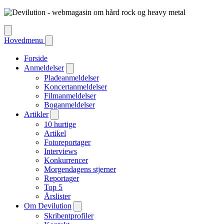
Hovedmenu
Forside
Anmeldelser
Pladeanmeldelser
Koncertanmeldelser
Filmanmeldelser
Boganmeldelser
Artikler
10 hurtige
Artikel
Fotoreportager
Interviews
Konkurrencer
Morgendagens stjerner
Reportager
Top 5
Årslister
Om Devilution
Skribentprofiler