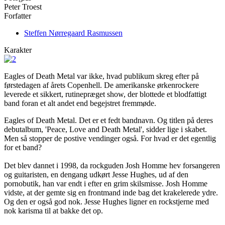
Peter Troest
Forfatter
Steffen Nørregaard Rasmussen
Karakter
Eagles of Death Metal var ikke, hvad publikum skreg efter på
førstedagen af årets Copenhell. De amerikanske ørkenrockere
leverede et sikkert, rutinepræget show, der blottede et blodfattigt
band foran et alt andet end begejstret fremmøde.
Eagles of Death Metal. Det er et fedt bandnavn. Og titlen på deres
debutalbum, 'Peace, Love and Death Metal', sidder lige i skabet.
Men så stopper de postive vendinger også. For hvad er det egentlig
for et band?
Det blev dannet i 1998, da rockguden Josh Homme hev forsangeren
og guitaristen, en dengang udkørt Jesse Hughes, ud af den
pornobutik, han var endt i efter en grim skilsmisse. Josh Homme
vidste, at der gemte sig en frontmand inde bag det krakelerede ydre.
Og den er også god nok. Jesse Hughes ligner en rockstjerne med
nok karisma til at bakke det op.