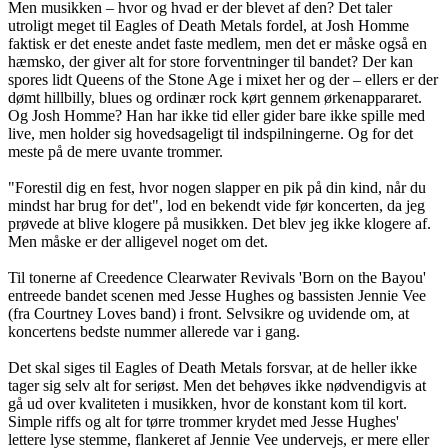
Men musikken – hvor og hvad er der blevet af den? Det taler
utroligt meget til Eagles of Death Metals fordel, at Josh Homme
faktisk er det eneste andet faste medlem, men det er måske også en
hæmsko, der giver alt for store forventninger til bandet? Der kan
spores lidt Queens of the Stone Age i mixet her og der – ellers er der
dømt hillbilly, blues og ordinær rock kørt gennem ørkenappararet.
Og Josh Homme? Han har ikke tid eller gider bare ikke spille med
live, men holder sig hovedsageligt til indspilningerne. Og for det
meste på de mere uvante trommer.
"Forestil dig en fest, hvor nogen slapper en pik på din kind, når du
mindst har brug for det", lod en bekendt vide før koncerten, da jeg
prøvede at blive klogere på musikken. Det blev jeg ikke klogere af.
Men måske er der alligevel noget om det.
Til tonerne af Creedence Clearwater Revivals 'Born on the Bayou'
entreede bandet scenen med Jesse Hughes og bassisten Jennie Vee
(fra Courtney Loves band) i front. Selvsikre og uvidende om, at
koncertens bedste nummer allerede var i gang.
Det skal siges til Eagles of Death Metals forsvar, at de heller ikke
tager sig selv alt for seriøst. Men det behøves ikke nødvendigvis at
gå ud over kvaliteten i musikken, hvor de konstant kom til kort.
Simple riffs og alt for tørre trommer krydet med Jesse Hughes'
lettere lyse stemme, flankeret af Jennie Vee undervejs, er mere eller