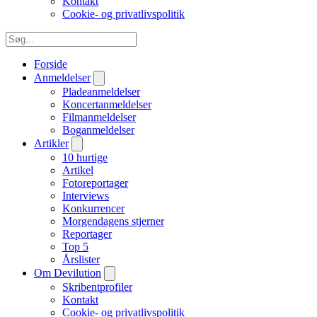
Kontakt
Cookie- og privatlivspolitik
Forside
Anmeldelser
Pladeanmeldelser
Koncertanmeldelser
Filmanmeldelser
Boganmeldelser
Artikler
10 hurtige
Artikel
Fotoreportager
Interviews
Konkurrencer
Morgendagens stjerner
Reportager
Top 5
Årslister
Om Devilution
Skribentprofiler
Kontakt
Cookie- og privatlivspolitik