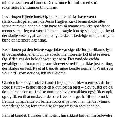
mindre essensen af bandet. Den samme formular med små
rokeringer fra nummer til nummer.
Leveringen fejlede intet. Og det kunne måske have været
startskuddet på en fest, da Jesse Hughes kækt bemærkede efter
første nummer, at han aldrig have set så mange smukke rødhårede
mennesker. "Jeg må være i himlen", sagde han og satte gang i, hvad
der skulle vise sig at være en lang række af kedelige riffs på en tynd
bund af nærmest ingenting.
Reaktionen på den lettere vage joke var sigende for publikums lyst
til dødsmetalørnene. Kun de absolut helt forreste lod til at reagere.
Og sådan var det hele showet igennem. Det tyndede endda
gevaldigt ud i fremmødet, som showet skred frem. Ikke just en ting,
der skaber en fest. På et af bandets mere kendte numre, 'I Want You
So Hard', kom der dog lidt liv i løjerne.
Glæden blev dog kort. Det andet højdepunkt blev nærmest, da fire
store figurer – blandt andet en klovn og en pirat – blev pustet op og
dominerede scenen i sidste nummer, hvor musikken også fik et nøk
op og fik en til at ønske, at de bare lavede noget habil stonerrock
fremfor uinspirende og banale rocksange med manglende rytmisk
spændstighed og fornemmelse for progression som et halbal.
Fans af bandet, hvis der var nogen, har sikkert haft en fin oplevelse.