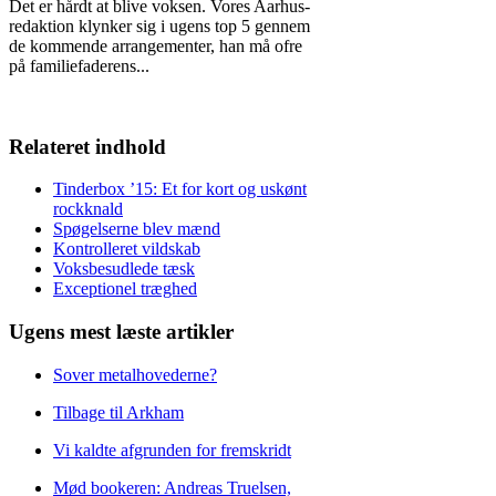
Det er hårdt at blive voksen. Vores Aarhus-
redaktion klynker sig i ugens top 5 gennem
de kommende arrangementer, han må ofre
på familiefaderens
...
Relateret indhold
Tinderbox ’15: Et for kort og uskønt
rockknald
Spøgelserne blev mænd
Kontrolleret vildskab
Voksbesudlede tæsk
Exceptionel træghed
Ugens mest læste artikler
Sover metalhovederne?
Tilbage til Arkham
Vi kaldte afgrunden for fremskridt
Mød bookeren: Andreas Truelsen,