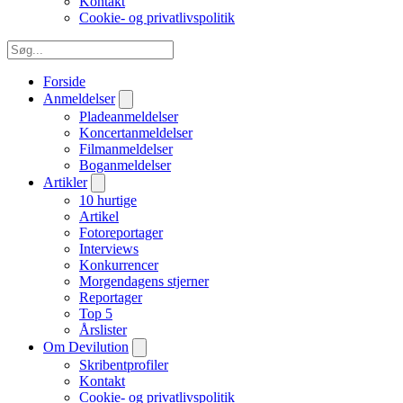
Kontakt
Cookie- og privatlivspolitik
Forside
Anmeldelser
Pladeanmeldelser
Koncertanmeldelser
Filmanmeldelser
Boganmeldelser
Artikler
10 hurtige
Artikel
Fotoreportager
Interviews
Konkurrencer
Morgendagens stjerner
Reportager
Top 5
Årslister
Om Devilution
Skribentprofiler
Kontakt
Cookie- og privatlivspolitik