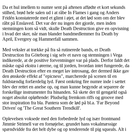
Da et hul imellem to numre sent på aftenen affødte et kort sekunds
stilhed, brød hele salen ud i at råbe In Flames i gang og Anders
Fridén konstaterede med et glimt i øjet, at det lød som om der blev
råbt på Enslaved. Det var der nu ingen der gjorde, men inden
stemningen kom så vidt, skulle Death Destruction give en opvisning
i hvad der sker, når man blander bandmedlemmer fra Death by
April, Evergrey og Hammerfall sammen.
Med veksler at trække på fra så rutinerede bands, er Death
Destruction fra Göteborg i sig selv et navn og stemningen i Vega
indikerede, at de positive forventninger var på plads. Derfor faldt det
måske også ekstra i ørerne, og til jorden, hvordan intet fungerede, da
Death Destruction efter en meget lav introsang, der dermed ikke gav
den ønskede effekt af "epicness", marcherede på scenen til en
fuldstændig forfærdelig lyd. Først omkring fire numre inde i sættet
blev der rettet en anelse op, og man kunne begynde at separere de
forskellige instrumenter fra hinanden. Så skete der til gengæld også
noget absolut opløftende: Pludselig fremkom riffs og groove med
stor inspiration fra bla. Pantera som de lød på bl.a. 'Far Beyond
Driven' og 'The Great Southern Trendkill'.
Oplevelsen voksede med den forbedrede lyd og især frontmand
Jimmie Strimell var en fornøjelse, grundet hans vokalmæssige
spændvidde fra det helt dybe og op tenderende til pig squeals. Alt i