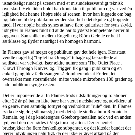
ustandseligt rundt på scenen med et misundelsesværdigt teknisk
overskud. Hele tiden holdt han kontakten til publikum og var ved én
lejlighed helt henne i højre side af scenen, hvor han kiggede om bag
højttalerne til de publikummer der stod lidt i det skjulte og hoppede
med. Hvor nogle bands synes at have flere guitarister for syns skyld,
udnytter In Flames fuldt ud at de har to yderst kompetente herrer til
opgaven. Samspillet mellem Engelin og Björn Gelotte er helt i
særklasse og flyder naturligt i en homogen harmoni.
In Flames gav så meget og publikum gav det hele igen. Konstant
vendte noget lig "brølet fra Orange" tilbage og bekræftede at
sætlisten var velvalgt. Især ældre numre som 'The Quiet Place',
'Crawl Through Knives' og 'Trigger' fik gang i publikum og en
enkelt gang blev fællessangen så dominerende at Fridén, let
overrasket men storsmilende, måtte vende mikrofonen 180 grader og
lade publikum synge resten.
Det er imponerende at In Flames trods udskiftninger og rotationer
efter 22 år på banen ikke bare har været medskabere og udviklere af
en genre, men samtidig fornyet og vedholdt at "rule" den. In Flames
rykkede sig dog stilmæssigt med det sjette studiealbum Reroute to
Remain, og i dag kendetegnes Göteborg-metallen nok ved en anden
lyd, end den der hørtes i Vega torsdag aften. Der er hentet
brudstykker fra flere forskellige subgenrer, og det klæder bandet der
bærer udviklingen naturligt, da der ikke er givet afkald på den