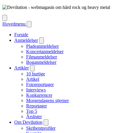
Hovedmenu
Forside
Anmeldelser
Pladeanmeldelser
Koncertanmeldelser
Filmanmeldelser
Boganmeldelser
Artikler
10 hurtige
Artikel
Fotoreportager
Interviews
Konkurrencer
Morgendagens stjerner
Reportager
Top 5
Årslister
Om Devilution
Skribentprofiler