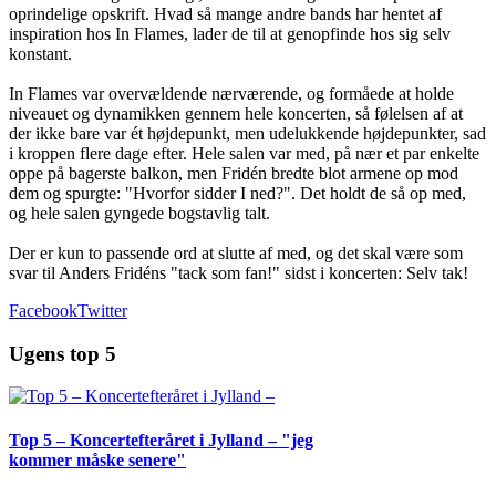
oprindelige opskrift. Hvad så mange andre bands har hentet af
inspiration hos In Flames, lader de til at genopfinde hos sig selv
konstant.
In Flames var overvældende nærværende, og formåede at holde
niveauet og dynamikken gennem hele koncerten, så følelsen af at
der ikke bare var ét højdepunkt, men udelukkende højdepunkter, sad
i kroppen flere dage efter. Hele salen var med, på nær et par enkelte
oppe på bagerste balkon, men Fridén bredte blot armene op mod
dem og spurgte: "Hvorfor sidder I ned?". Det holdt de så op med,
og hele salen gyngede bogstavlig talt.
Der er kun to passende ord at slutte af med, og det skal være som
svar til Anders Fridéns "tack som fan!" sidst i koncerten: Selv tak!
Facebook
Twitter
Ugens top 5
Top 5 – Koncertefteråret i Jylland – "jeg
kommer måske senere"