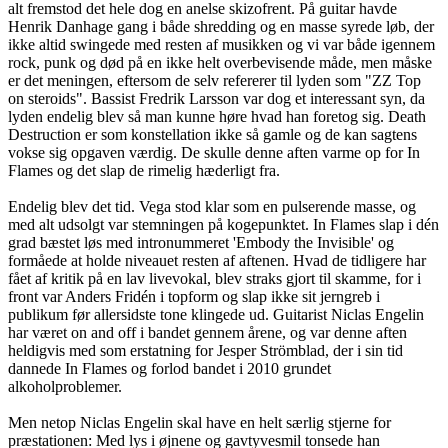
alt fremstod det hele dog en anelse skizofrent. På guitar havde
Henrik Danhage gang i både shredding og en masse syrede løb, der
ikke altid swingede med resten af musikken og vi var både igennem
rock, punk og død på en ikke helt overbevisende måde, men måske
er det meningen, eftersom de selv refererer til lyden som "ZZ Top
on steroids". Bassist Fredrik Larsson var dog et interessant syn, da
lyden endelig blev så man kunne høre hvad han foretog sig. Death
Destruction er som konstellation ikke så gamle og de kan sagtens
vokse sig opgaven værdig. De skulle denne aften varme op for In
Flames og det slap de rimelig hæderligt fra.
Endelig blev det tid. Vega stod klar som en pulserende masse, og
med alt udsolgt var stemningen på kogepunktet. In Flames slap i dén
grad bæstet løs med intronummeret 'Embody the Invisible' og
formåede at holde niveauet resten af aftenen. Hvad de tidligere har
fået af kritik på en lav livevokal, blev straks gjort til skamme, for i
front var Anders Fridén i topform og slap ikke sit jerngreb i
publikum før allersidste tone klingede ud. Guitarist Niclas Engelin
har været on and off i bandet gennem årene, og var denne aften
heldigvis med som erstatning for Jesper Strömblad, der i sin tid
dannede In Flames og forlod bandet i 2010 grundet
alkoholproblemer.
Men netop Niclas Engelin skal have en helt særlig stjerne for
præstationen: Med lys i øjnene og gavtyvesmil tonsede han