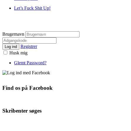
Let’s Fuck Shit Up!
Brugernavn
Registrer
Log ind
Husk mig
Glemt Password?
Find os på Facebook
Skribenter søges