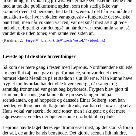
trestemmig, ren vokal og growls. Heller ikke svenskerne havde held
med at trække publikumsmængden, som nok stadig ikke var
kommet over 100 personer, helt tæt til scenen. I det hårde område af
musikken - der hvor vokalen var aggressiv - fungerede det svenske
band fint, men når vokalen var ren, var det småt med særligt fede
melodier. Ærgerligt var det også, at når der var trestemmig sang, så
var det ikke uden toner, som ramte ved siden af.
(Karakter: 2,
" target="_blank" title="Loch Vostok">videolink
)
Levede op til de store forventninger
Så kom der mere gang i festen med Leprous. Nordmændene stillede
i meget fint tøj, men gav en performance, som var det et mere
bumset klædt Metallica på et stadion i slut-80'erne. Man kunne have
frygtet for, hvordan bandet ville levere energi, når sanger og
samtidig frontmand var gemt bag keyboards. Frygten blev gjort til
skamme, for hans gear kunne ikke presses længere ud på
scenekanten, og så hoppede og dansede Einar Solberg, som han
hedder, vildt og med de flagrende dreads, var han et show i sig selv.
Hans vokal var stærk i de rene toner, men i skrigene og det mere
aggressive savnedes der lige en smule i forhold til på plade.
Leprous havde taget deres eget trommesæt med, og det stod så foran
det sæt, de andre bands benyttede. Det gjorde scenen lidt mindre,