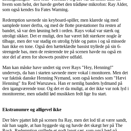
hvem som helst, der havde grebet den trådløse mikrofon: Ray Alder,
som også kendes fra Fates Warning.
Redemption savnede sin keyboard-spiller, men klarede sig med
samplede toner derfra, og med de flotte præstationer fra resten af
bandet, så var den løsning helt i orden. Rays vokal var stærk og
utroligt sikker. Det er muligt, den har været lidt stærkere nogle år
tilbage, men der var stadig en utrolig fylde og patos i og så missede
han ikke en tone. Også den hætteklædte bassist tryllede på sin 6-
strengede bas, men de resterende tre på scenen havde nu også en
stor del af æren for showets positive udfald.
Man kan måske have undret sig over Rays "Hey, Henning!"
undervejs, da han i starten savnede mere vokal i monitoren. Men det
var faktisk danske Henning Nymand, som også kendes som "Hævi
Henning" fra Red Warszawa. Han er nemlig bandets lydmand på
den igangværende tour. Og det er da muligt, at der ikke var nok lyd i
monitorerne, men udadtil lød musikken fedt lige fra start.
Ekstranumre og alligevel ikke
Der blev pjattet lidt på scenen fra Ray, men det lod til at være sandt,
når han sagde, at han hyggede sig og havde det skægt her på The
Rock. Redemption spillede et godt langt sæt, som også bød på