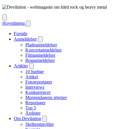
Hovedmenu
Forside
Anmeldelser
Pladeanmeldelser
Koncertanmeldelser
Filmanmeldelser
Boganmeldelser
Artikler
10 hurtige
Artikel
Fotoreportager
Interviews
Konkurrencer
Morgendagens stjerner
Reportager
Top 5
Årslister
Om Devilution
Skribentprofiler