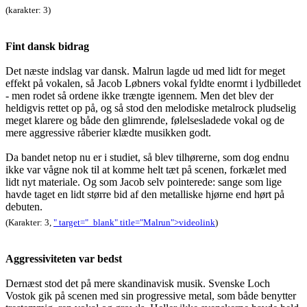
(karakter: 3)
Fint dansk bidrag
Det næste indslag var dansk. Malrun lagde ud med lidt for meget
effekt på vokalen, så Jacob Løbners vokal fyldte enormt i lydbilledet
- men rodet så ordene ikke trængte igennem. Men det blev der
heldigvis rettet op på, og så stod den melodiske metalrock pludselig
meget klarere og både den glimrende, følelsesladede vokal og de
mere aggressive råberier klædte musikken godt.
Da bandet netop nu er i studiet, så blev tilhørerne, som dog endnu
ikke var vågne nok til at komme helt tæt på scenen, forkælet med
lidt nyt materiale. Og som Jacob selv pointerede: sange som lige
havde taget en lidt større bid af den metalliske hjørne end hørt på
debuten.
(Karakter: 3,
" target="_blank" title="Malrun">videolink
)
Aggressiviteten var bedst
Dernæst stod det på mere skandinavisk musik. Svenske Loch
Vostok gik på scenen med sin progressive metal, som både benytter