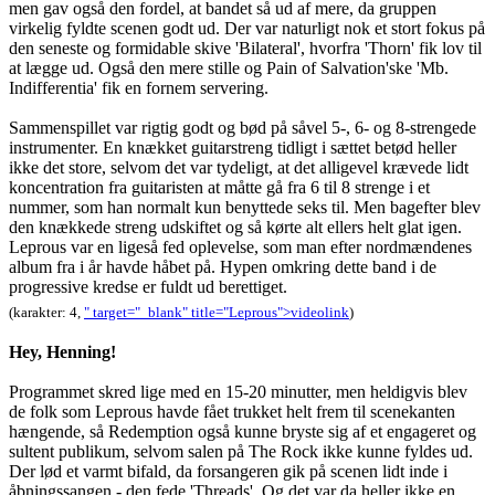
men gav også den fordel, at bandet så ud af mere, da gruppen
virkelig fyldte scenen godt ud. Der var naturligt nok et stort fokus på
den seneste og formidable skive 'Bilateral', hvorfra 'Thorn' fik lov til
at lægge ud. Også den mere stille og Pain of Salvation'ske 'Mb.
Indifferentia' fik en fornem servering.
Sammenspillet var rigtig godt og bød på såvel 5-, 6- og 8-strengede
instrumenter. En knækket guitarstreng tidligt i sættet betød heller
ikke det store, selvom det var tydeligt, at det alligevel krævede lidt
koncentration fra guitaristen at måtte gå fra 6 til 8 strenge i et
nummer, som han normalt kun benyttede seks til. Men bagefter blev
den knækkede streng udskiftet og så kørte alt ellers helt glat igen.
Leprous var en ligeså fed oplevelse, som man efter nordmændenes
album fra i år havde håbet på. Hypen omkring dette band i de
progressive kredse er fuldt ud berettiget.
(karakter: 4,
" target="_blank" title="Leprous">videolink
)
Hey, Henning!
Programmet skred lige med en 15-20 minutter, men heldigvis blev
de folk som Leprous havde fået trukket helt frem til scenekanten
hængende, så Redemption også kunne bryste sig af et engageret og
sultent publikum, selvom salen på The Rock ikke kunne fyldes ud.
Der lød et varmt bifald, da forsangeren gik på scenen lidt inde i
åbningssangen - den fede 'Threads'. Og det var da heller ikke en