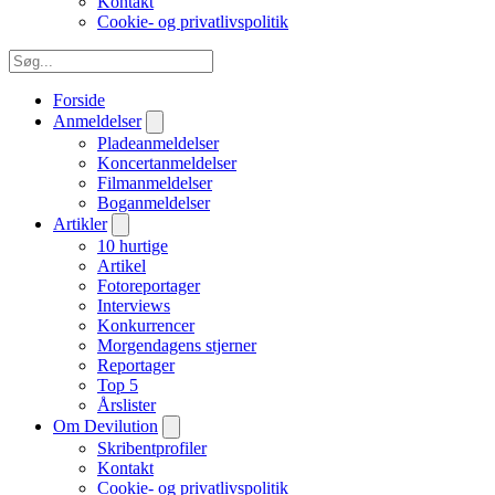
Kontakt
Cookie- og privatlivspolitik
Forside
Anmeldelser
Pladeanmeldelser
Koncertanmeldelser
Filmanmeldelser
Boganmeldelser
Artikler
10 hurtige
Artikel
Fotoreportager
Interviews
Konkurrencer
Morgendagens stjerner
Reportager
Top 5
Årslister
Om Devilution
Skribentprofiler
Kontakt
Cookie- og privatlivspolitik