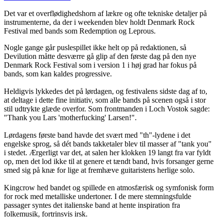
Det var et overflødighedshorn af lækre og ofte tekniske detaljer på
instrumenterne, da der i weekenden blev holdt Denmark Rock
Festival med bands som Redemption og Leprous.
Nogle gange går puslespillet ikke helt op på redaktionen, så
Devilution måtte desværre gå glip af den første dag på den nye
Denmark Rock Festival som i version 1 i høj grad har fokus på
bands, som kan kaldes progressive.
Heldigvis lykkedes det på lørdagen, og festivalens sidste dag af to,
at deltage i dette fine initiativ, som alle bands på scenen også i stor
stil udtrykte glæde overfor. Som frontmanden i Loch Vostok sagde:
"Thank you Lars 'motherfucking' Larsen!".
Lørdagens første band havde det svært med "th"-lydene i det
engelske sprog, så dét bands takketaler blev til masser af "tank you"
i stedet. Ærgerligt var det, at salen her klokken 19 langt fra var fyldt
op, men det lod ikke til at genere et tændt band, hvis forsanger gerne
smed sig på knæ for lige at fremhæve guitaristens herlige solo.
Kingcrow hed bandet og spillede en atmosfærisk og symfonisk form
for rock med metalliske undertoner. I de mere stemningsfulde
passager syntes det italienske band at hente inspiration fra
folkemusik, fortrinsvis irsk.