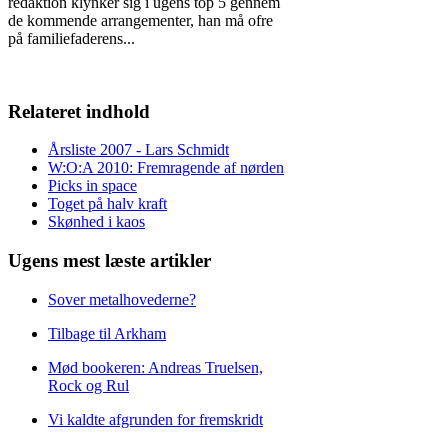
redaktion klynker sig i ugens top 5 gennem
de kommende arrangementer, han må ofre
på familiefaderens
...
Relateret indhold
Årsliste 2007 - Lars Schmidt
W:O:A 2010: Fremragende af nørden
Picks in space
Toget på halv kraft
Skønhed i kaos
Ugens mest læste artikler
Sover metalhovederne?
Tilbage til Arkham
Mød bookeren: Andreas Truelsen,
Rock og Rul
Vi kaldte afgrunden for fremskridt