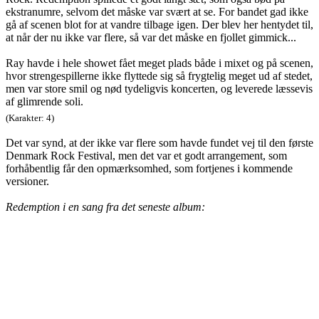
ekstranumre, selvom det måske var svært at se. For bandet gad ikke
gå af scenen blot for at vandre tilbage igen. Der blev her hentydet til,
at når der nu ikke var flere, så var det måske en fjollet gimmick...
Ray havde i hele showet fået meget plads både i mixet og på scenen,
hvor strengespillerne ikke flyttede sig så frygtelig meget ud af stedet,
men var store smil og nød tydeligvis koncerten, og leverede læssevis
af glimrende soli.
(Karakter: 4)
Det var synd, at der ikke var flere som havde fundet vej til den første
Denmark Rock Festival, men det var et godt arrangement, som
forhåbentlig får den opmærksomhed, som fortjenes i kommende
versioner.
Redemption i en sang fra det seneste album: