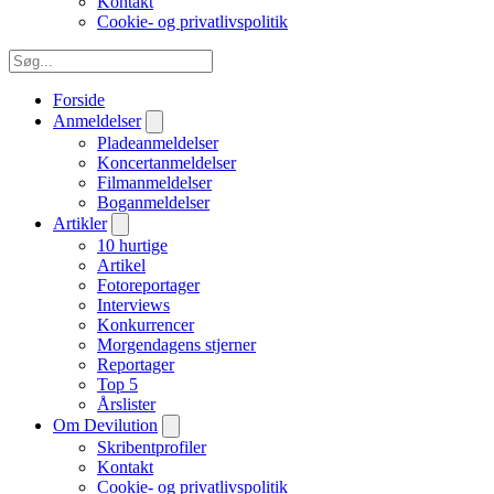
Kontakt
Cookie- og privatlivspolitik
Forside
Anmeldelser
Pladeanmeldelser
Koncertanmeldelser
Filmanmeldelser
Boganmeldelser
Artikler
10 hurtige
Artikel
Fotoreportager
Interviews
Konkurrencer
Morgendagens stjerner
Reportager
Top 5
Årslister
Om Devilution
Skribentprofiler
Kontakt
Cookie- og privatlivspolitik