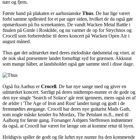
nær og fjern.
Første band på plakaten er aarhusianske
Thus
. De har lige været
forbi samme spillested for et par uger siden, hvilket de da også gør
opmærksom på fra scenekanten. De vandt Wacken Metal Battle i
finalen på Gimle i Roskilde, og nu varmer de op for Strychnos og
Crocell som forberedelse til deres koncert på Wacken Open Air i
august måned.
Thus gør det udmærket med deres melodiske dødsmetal og viser, at
de nok skal præsentere landet fornuftigt syd for grænsen. Akkurat
som mange håber, at landsholdet også gør samme sted i disse dage.
Også fra Aarhus er
Crocell
. De har nye sange med og giver en
udmærket koncert. Særligt på deres midtempo-numre er de gode og
den nye single 'Search of Solace' går rent igennem, mens også en af
de ældre i 'The Age of Iron and Rust' lander tungt og godt i de
fremmødtes øregange. Crocell har deres nye guitarist Mads Gath,
som nogle måske kender fra Mordax, The Petulant m.fl., med til
Aalborg for første gang. Forsanger Asbjørn Steffensen indrømmer
da også, at Crocell har været for længe om at komme retur til byen.
Heldigvis spiller de godt og får luftet nye numre fra den kommende