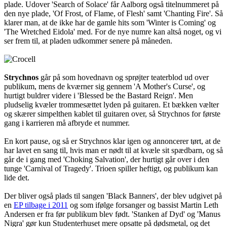
plade. Udover 'Search of Solace' får Aalborg også titelnummeret på
den nye plade, 'Of Frost, of Flame, of Flesh' samt 'Chanting Fire'. Så
klarer man, at de ikke har de gamle hits som 'Winter is Coming' og
'The Wretched Eidola' med. For de nye numre kan altså noget, og vi
ser frem til, at pladen udkommer senere på måneden.
Strychnos
går på som hovednavn og sprøjter teaterblod ud over
publikum, mens de kværner sig gennem 'A Mother's Curse', og
hurtigt buldrer videre i 'Blessed be the Bastard Reign'. Men
pludselig kvæler trommesættet lyden på guitaren. Et bækken vælter
og skærer simpelthen kablet til guitaren over, så Strychnos for første
gang i karrieren må afbryde et nummer.
En kort pause, og så er Strychnos klar igen og annoncerer tørt, at de
har lavet en sang til, hvis man er nødt til at kvæle sit spædbarn, og så
går de i gang med 'Choking Salvation', der hurtigt går over i den
tunge 'Carnival of Tragedy'. Trioen spiller heftigt, og publikum kan
lide det.
Der bliver også plads til sangen 'Black Banners', der blev udgivet på
en
EP tilbage i 2011
og som ifølge forsanger og bassist Martin Leth
Andersen er fra før publikum blev født. 'Stanken af Dyd' og 'Manus
Nigra' gør kun Studenterhuset mere opsatte på dødsmetal, og det