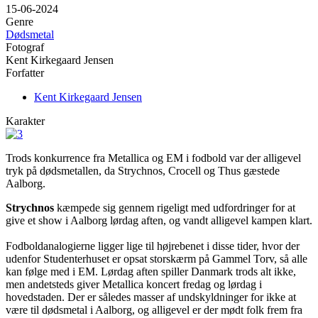
15-06-2024
Genre
Dødsmetal
Fotograf
Kent Kirkegaard Jensen
Forfatter
Kent Kirkegaard Jensen
Karakter
Trods konkurrence fra Metallica og EM i fodbold var der alligevel
tryk på dødsmetallen, da Strychnos, Crocell og Thus gæstede
Aalborg.
Strychnos
kæmpede sig gennem rigeligt med udfordringer for at
give et show i Aalborg lørdag aften, og vandt alligevel kampen klart.
Fodboldanalogierne ligger lige til højrebenet i disse tider, hvor der
udenfor Studenterhuset er opsat storskærm på Gammel Torv, så alle
kan følge med i EM. Lørdag aften spiller Danmark trods alt ikke,
men andetsteds giver Metallica koncert fredag og lørdag i
hovedstaden. Der er således masser af undskyldninger for ikke at
være til dødsmetal i Aalborg, og alligevel er der mødt folk frem fra