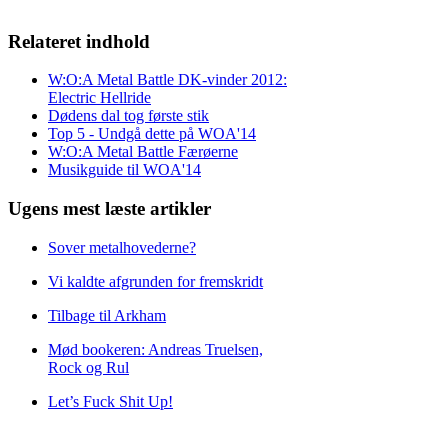
Relateret indhold
W:O:A Metal Battle DK-vinder 2012:
Electric Hellride
Dødens dal tog første stik
Top 5 - Undgå dette på WOA'14
W:O:A Metal Battle Færøerne
Musikguide til WOA'14
Ugens mest læste artikler
Sover metalhovederne?
Vi kaldte afgrunden for fremskridt
Tilbage til Arkham
Mød bookeren: Andreas Truelsen,
Rock og Rul
Let’s Fuck Shit Up!