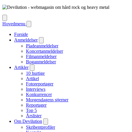
Hovedmenu
Forside
Anmeldelser
Pladeanmeldelser
Koncertanmeldelser
Filmanmeldelser
Boganmeldelser
Artikler
10 hurtige
Artikel
Fotoreportager
Interviews
Konkurrencer
Morgendagens stjerner
Reportager
Top 5
Årslister
Om Devilution
Skribentprofiler