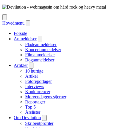
Hovedmenu
Forside
Anmeldelser
Pladeanmeldelser
Koncertanmeldelser
Filmanmeldelser
Boganmeldelser
Artikler
10 hurtige
Artikel
Fotoreportager
Interviews
Konkurrencer
Morgendagens stjerner
Reportager
Top 5
Årslister
Om Devilution
Skribentprofiler