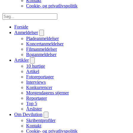
Kontakt
Cookie- og privatlivspolitik
Forside
Anmeldelser
Pladeanmeldelser
Koncertanmeldelser
Filmanmeldelser
Boganmeldelser
Artikler
10 hurtige
Artikel
Fotoreportager
Interviews
Konkurrencer
Morgendagens stjerner
Reportager
Top 5
Årslister
Om Devilution
Skribentprofiler
Kontakt
Cookie- og privatlivspolitik