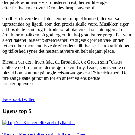
der på skræmmende vis rumsterer mest, her en lille uge
efter festivalen er ovre. Den blev brugt suverænt!
Godflesh leverede en fuldstændig komplet koncert, der var så
uprætentiøs og ligetil, som den præcis skulle være. Musikken siger
alt hos dette band, og til trods for at pladen er fra slutningen af et
årti, hvor musikken på godt og ondt i høj grad bærer præg af at være
slemt dateret, blæser 'Streetcleaner' stadigvæk jorden væk under
lytteren her mere end tyve år efter dens tilblivelse. I sin kraftfuldhed
og tidløshed synes det næsten at være en helt elegant plade.
Elegant var det i hvert fald, da Broadrick og Green som "ekstra"
spillede de fire numre der udgør ep'en 'Tiny Tears', som senere er
blevet bonusnumre på nogle reissue-udgaver af 'Streetcleaner'. De
fire sange satte punktum for en af festivalens bedste
koncertoplevelser.
Facebook
Twitter
Ugens top 5
Top 5 – Koncertefteråret i Jylland – "jeg