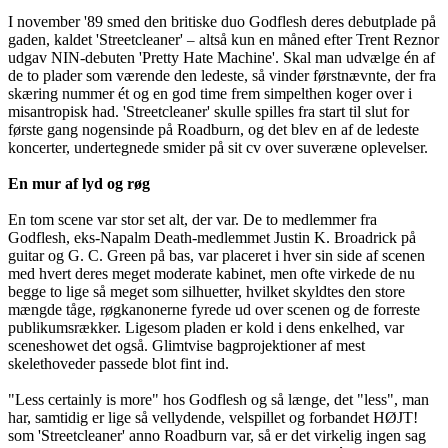
I november '89 smed den britiske duo Godflesh deres debutplade på
gaden, kaldet 'Streetcleaner'
altså kun en måned efter Trent Reznor
–
udgav NIN-debuten 'Pretty Hate Machine'. Skal man udvælge én af
de to plader som værende den ledeste, så vinder førstnævnte, der fra
skæring nummer ét og en god time frem simpelthen koger over i
misantropisk had. 'Streetcleaner' skulle spilles fra start til slut for
første gang nogensinde på Roadburn, og det blev en af de ledeste
koncerter, undertegnede smider på sit cv over suveræne oplevelser.
En mur af lyd og røg
En tom scene var stor set alt, der var. De to medlemmer fra
Godflesh, eks-Napalm Death-medlemmet Justin K. Broadrick på
guitar og G. C. Green på bas, var placeret i hver sin side af scenen
med hvert deres meget moderate kabinet, men ofte virkede de nu
begge to lige så meget som silhuetter, hvilket skyldtes den store
mængde tåge, røgkanonerne fyrede ud over scenen og de forreste
publikumsrækker. Ligesom pladen er kold i dens enkelhed, var
sceneshowet det også. Glimtvise bagprojektioner af mest
skelethoveder passede blot fint ind.
"Less certainly is more" hos Godflesh og så længe, det "less", man
har, samtidig er lige så vellydende, velspillet og forbandet HØJT!
som 'Streetcleaner' anno Roadburn var, så er det virkelig ingen sag