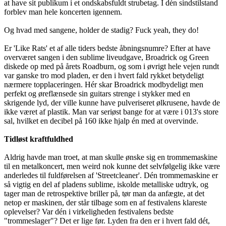
at have sit publikum i et ondskabsfuldt strubetag. I dén sindstilstand
forblev man hele koncerten igennem.
Og hvad med sangene, holder de stadig? Fuck yeah, they do!
Er 'Like Rats' et af alle tiders bedste åbningsnumre? Efter at have
overværet sangen i den sublime liveudgave, Broadrick og Green
diskede op med på årets Roadburn, og som i øvrigt hele vejen rundt
var ganske tro mod pladen, er den i hvert fald rykket betydeligt
nærmere topplaceringen. Hér skar Broadrick modbydeligt men
perfekt og øreflænsede sin guitars strenge i stykker med en
skrigende lyd, der ville kunne have pulveriseret ølkrusene, havde de
ikke været af plastik. Man var seriøst bange for at være i 013's store
sal, hvilket en decibel på 160 ikke hjalp én med at overvinde.
Tidløst kraftfuldhed
Aldrig havde man troet, at man skulle ønske sig en trommemaskine
til en metalkoncert, men weird nok kunne det selvfølgelig ikke være
anderledes til fuldførelsen af 'Streetcleaner'. Dén trommemaskine er
så vigtig en del af pladens sublime, iskolde metalliske udtryk, og
tager man de retrospektive briller på, tør man da anfægte, at det
netop er maskinen, der står tilbage som en af festivalens klareste
oplevelser? Var dén i virkeligheden festivalens bedste
"trommeslager"? Det er lige før. Lyden fra den er i hvert fald dét,