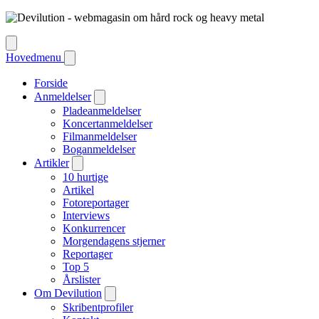
Hovedmenu
Forside
Anmeldelser
Pladeanmeldelser
Koncertanmeldelser
Filmanmeldelser
Boganmeldelser
Artikler
10 hurtige
Artikel
Fotoreportager
Interviews
Konkurrencer
Morgendagens stjerner
Reportager
Top 5
Årslister
Om Devilution
Skribentprofiler