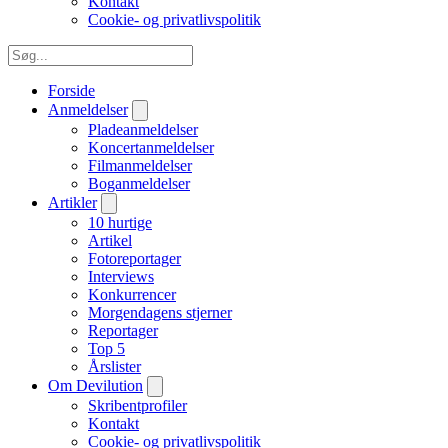
Kontakt
Cookie- og privatlivspolitik
Forside
Anmeldelser
Pladeanmeldelser
Koncertanmeldelser
Filmanmeldelser
Boganmeldelser
Artikler
10 hurtige
Artikel
Fotoreportager
Interviews
Konkurrencer
Morgendagens stjerner
Reportager
Top 5
Årslister
Om Devilution
Skribentprofiler
Kontakt
Cookie- og privatlivspolitik