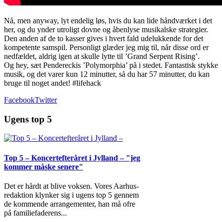
Nå, men anyway, lyt endelig løs, hvis du kan lide håndværket i det
her, og du ynder utroligt dovne og åbenlyse musikalske strategier.
Den anden af de to kasser gives i hvert fald udelukkende for det
kompetente samspil. Personligt glæder jeg mig til, når disse ord er
nedfældet, aldrig igen at skulle lytte til ’Grand Serpent Rising’.
Og hey, sæt Pendereckis ’Polymorphia’ på i stedet. Fantastisk stykke
musik, og det varer kun 12 minutter, så du har 57 minutter, du kan
bruge til noget andet! #lifehack
Facebook
Twitter
Ugens top 5
Top 5 – Koncertefteråret i Jylland – "jeg
kommer måske senere"
Det er hårdt at blive voksen. Vores Aarhus-
redaktion klynker sig i ugens top 5 gennem
de kommende arrangementer, han må ofre
på familiefaderens
...