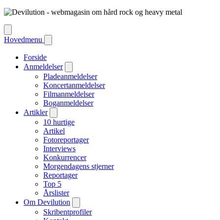
Hovedmenu
Forside
Anmeldelser
Pladeanmeldelser
Koncertanmeldelser
Filmanmeldelser
Boganmeldelser
Artikler
10 hurtige
Artikel
Fotoreportager
Interviews
Konkurrencer
Morgendagens stjerner
Reportager
Top 5
Årslister
Om Devilution
Skribentprofiler