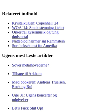
Relateret indhold
Krystalkuglen: Copenhell '24
WOA '14: Smuk stemning i teltet
Orkestral gysermusik og tung
dødsmetal
Natteblod nærmer sig Rammstein
Sort heksekunst fra Amerika
Ugens mest læste artikler
Sover metalhovederne?
Tilbage til Arkham
Mød bookeren: Andreas Truelsen,
Rock og Rul
Uge 31: Ugens koncerter og
udgivelser
Let’s Fuck Shit Up!