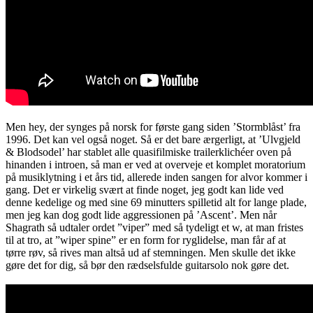
Men hey, der synges på norsk for første gang siden ’Stormblåst’ fra
1996. Det kan vel også noget. Så er det bare ærgerligt, at ’Ulvgjeld
& Blodsodel’ har stablet alle quasifilmiske trailerklichéer oven på
hinanden i introen, så man er ved at overveje et komplet moratorium
på musiklytning i et års tid, allerede inden sangen for alvor kommer i
gang. Det er virkelig svært at finde noget, jeg godt kan lide ved
denne kedelige og med sine 69 minutters spilletid alt for lange plade,
men jeg kan dog godt lide aggressionen på ’Ascent’. Men når
Shagrath så udtaler ordet ”viper” med så tydeligt et w, at man fristes
til at tro, at ”wiper spine” er en form for ryglidelse, man får af at
tørre røv, så rives man altså ud af stemningen. Men skulle det ikke
gøre det for dig, så bør den rædselsfulde guitarsolo nok gøre det.