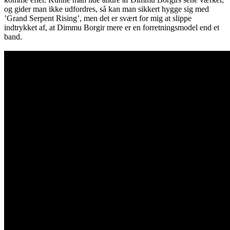
og gider man ikke udfordres, så kan man sikkert hygge sig med
’Grand Serpent Rising’, men det er svært for mig at slippe
indtrykket af, at Dimmu Borgir mere er en forretningsmodel end et
band.