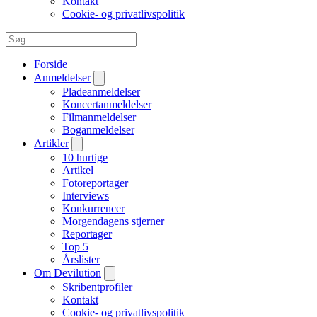
Kontakt
Cookie- og privatlivspolitik
Forside
Anmeldelser
Pladeanmeldelser
Koncertanmeldelser
Filmanmeldelser
Boganmeldelser
Artikler
10 hurtige
Artikel
Fotoreportager
Interviews
Konkurrencer
Morgendagens stjerner
Reportager
Top 5
Årslister
Om Devilution
Skribentprofiler
Kontakt
Cookie- og privatlivspolitik