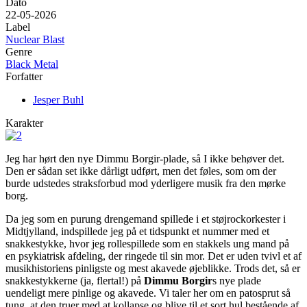
Dato
22-05-2026
Label
Nuclear Blast
Genre
Black Metal
Forfatter
Jesper Buhl
Karakter
Jeg har hørt den nye Dimmu Borgir-plade, så I ikke behøver det.
Den er sådan set ikke dårligt udført, men det føles, som om der
burde udstedes straksforbud mod yderligere musik fra den mørke
borg.
Da jeg som en purung drengemand spillede i et støjrockorkester i
Midtjylland, indspillede jeg på et tidspunkt et nummer med et
snakkestykke, hvor jeg rollespillede som en stakkels ung mand på
en psykiatrisk afdeling, der ringede til sin mor. Det er uden tvivl et af
musikhistoriens pinligste og mest akavede øjeblikke. Trods det, så er
snakkestykkerne (ja, flertal!) på
Dimmu Borgir
s nye plade
uendeligt mere pinlige og akavede. Vi taler her om en patosprut så
tung, at den truer med at kollapse og blive til et sort hul bestående af