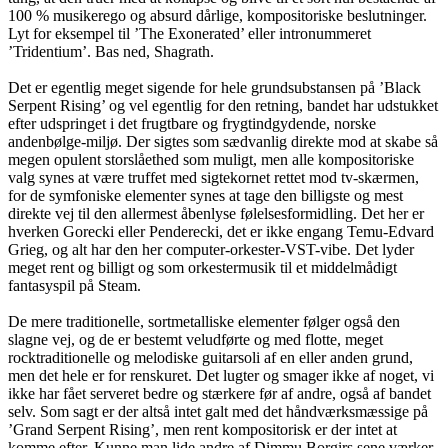
100 % musikerego og absurd dårlige, kompositoriske beslutninger.
Lyt for eksempel til ’The Exonerated’ eller intronummeret
’Tridentium’. Bas ned, Shagrath.
Det er egentlig meget sigende for hele grundsubstansen på ’Black
Serpent Rising’ og vel egentlig for den retning, bandet har udstukket
efter udspringet i det frugtbare og frygtindgydende, norske
andenbølge-miljø. Der sigtes som sædvanlig direkte mod at skabe så
megen opulent storslåethed som muligt, men alle kompositoriske
valg synes at være truffet med sigtekornet rettet mod tv-skærmen,
for de symfoniske elementer synes at tage den billigste og mest
direkte vej til den allermest åbenlyse følelsesformidling. Det her er
hverken Gorecki eller Penderecki, det er ikke engang Temu-Edvard
Grieg, og alt har den her computer-orkester-VST-vibe. Det lyder
meget rent og billigt og som orkestermusik til et middelmådigt
fantasyspil på Steam.
De mere traditionelle, sortmetalliske elementer følger også den
slagne vej, og de er bestemt veludførte og med flotte, meget
rocktraditionelle og melodiske guitarsoli af en eller anden grund,
men det hele er for renskuret. Det lugter og smager ikke af noget, vi
ikke har fået serveret bedre og stærkere før af andre, også af bandet
selv. Som sagt er der altså intet galt med det håndværksmæssige på
’Grand Serpent Rising’, men rent kompositorisk er der intet at
komme efter. Kunne man lide andre af Dimmu Borgirs sene værker,