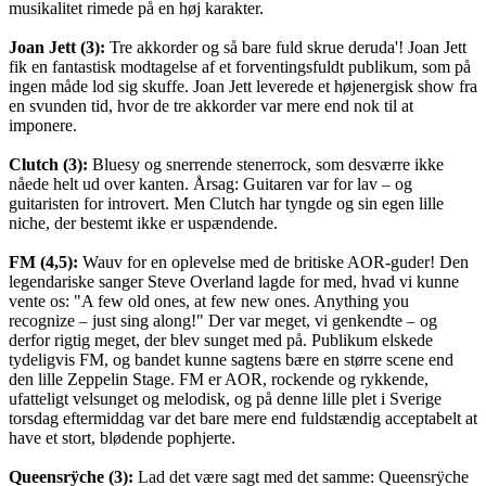
musikalitet rimede på en høj karakter.
Joan Jett (3):
Tre akkorder og så bare fuld skrue deruda'! Joan Jett
fik en fantastisk modtagelse af et forventingsfuldt publikum, som på
ingen måde lod sig skuffe. Joan Jett leverede et højenergisk show fra
en svunden tid, hvor de tre akkorder var mere end nok til at
imponere.
Clutch (3):
Bluesy og snerrende stenerrock, som desværre ikke
nåede helt ud over kanten. Årsag: Guitaren var for lav
og
–
guitaristen for introvert. Men Clutch har tyngde og sin egen lille
niche, der bestemt ikke er uspændende.
FM (4,5):
Wauv for en oplevelse med de britiske AOR-guder! Den
legendariske sanger Steve Overland lagde for med, hvad vi kunne
vente os: "A few old ones, at few new ones. Anything you
recognize
just sing along!" Der var meget, vi genkendte
og
–
–
derfor rigtig meget, der blev sunget med på. Publikum elskede
tydeligvis FM, og bandet kunne sagtens bære en større scene end
den lille Zeppelin Stage. FM er AOR, rockende og rykkende,
ufatteligt velsunget og melodisk, og på denne lille plet i Sverige
torsdag eftermiddag var det bare mere end fuldstændig acceptabelt at
have et stort, blødende pophjerte.
Queensrÿche (3):
Lad det være sagt med det samme: Queensrÿche