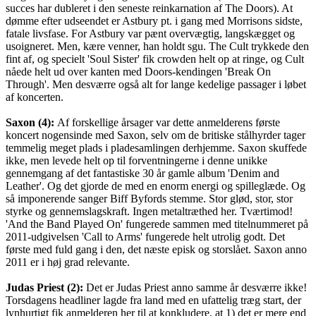
succes har dubleret i den seneste reinkarnation af The Doors). At
dømme efter udseendet er Astbury pt. i gang med Morrisons sidste,
fatale livsfase. For Astbury var pænt overvægtig, langskægget og
usoigneret. Men, kære venner, han holdt sgu. The Cult trykkede den
fint af, og specielt 'Soul Sister' fik crowden helt op at ringe, og Cult
nåede helt ud over kanten med Doors-kendingen 'Break On
Through'. Men desværre også alt for lange kedelige passager i løbet
af koncerten.
Saxon (4):
Af forskellige årsager var dette anmelderens første
koncert nogensinde med Saxon, selv om de britiske stålhyrder tager
temmelig meget plads i pladesamlingen derhjemme. Saxon skuffede
ikke, men levede helt op til forventningerne i denne unikke
gennemgang af det fantastiske 30 år gamle album 'Denim and
Leather'. Og det gjorde de med en enorm energi og spilleglæde. Og
så imponerende sanger Biff Byfords stemme. Stor glød, stor, stor
styrke og gennemslagskraft. Ingen metaltræthed her. Tværtimod!
'And the Band Played On' fungerede sammen med titelnummeret på
2011-udgivelsen 'Call to Arms' fungerede helt utrolig godt. Det
første med fuld gang i den, det næste episk og storslået. Saxon anno
2011 er i høj grad relevante.
Judas Priest (2):
Det er Judas Priest anno samme år desværre ikke!
Torsdagens headliner lagde fra land med en ufattelig træg start, der
lynhurtigt fik anmelderen her til at konkludere, at 1) det er mere end