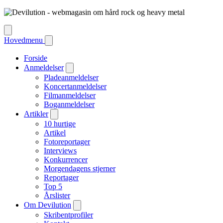
Hovedmenu
Forside
Anmeldelser
Pladeanmeldelser
Koncertanmeldelser
Filmanmeldelser
Boganmeldelser
Artikler
10 hurtige
Artikel
Fotoreportager
Interviews
Konkurrencer
Morgendagens stjerner
Reportager
Top 5
Årslister
Om Devilution
Skribentprofiler