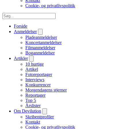
Kontakt
Cookie- og privatlivspolitik
Forside
Anmeldelser
Pladeanmeldelser
Koncertanmeldelser
Filmanmeldelser
Boganmeldelser
Artikler
10 hurtige
Artikel
Fotoreportager
Interviews
Konkurrencer
Morgendagens stjerner
Reportager
Top 5
Årslister
Om Devilution
Skribentprofiler
Kontakt
Cookie- og privatlivspolitik