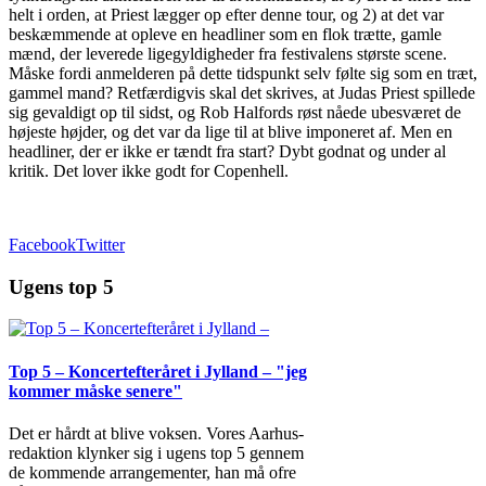
helt i orden, at Priest lægger op efter denne tour, og 2) at det var
beskæmmende at opleve en headliner som en flok trætte, gamle
mænd, der leverede ligegyldigheder fra festivalens største scene.
Måske fordi anmelderen på dette tidspunkt selv følte sig som en træt,
gammel mand? Retfærdigvis skal det skrives, at Judas Priest spillede
sig gevaldigt op til sidst, og Rob Halfords røst nåede ubesværet de
højeste højder, og det var da lige til at blive imponeret af. Men en
headliner, der er ikke er tændt fra start? Dybt godnat og under al
kritik. Det lover ikke godt for Copenhell.
Facebook
Twitter
Ugens top 5
Top 5 – Koncertefteråret i Jylland – "jeg
kommer måske senere"
Det er hårdt at blive voksen. Vores Aarhus-
redaktion klynker sig i ugens top 5 gennem
de kommende arrangementer, han må ofre