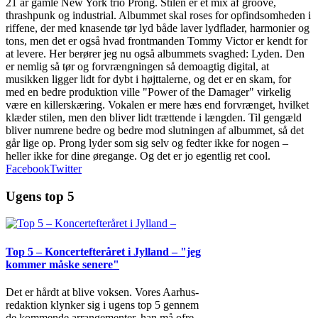
21 år gamle New York trio Prong. Stilen er et mix af groove,
thrashpunk og industrial. Albummet skal roses for opfindsomheden i
riffene, der med knasende tør lyd både laver lydflader, harmonier og
tons, men det er også hvad frontmanden Tommy Victor er kendt for
at levere. Her berører jeg nu også albummets svaghed: Lyden. Den
er nemlig så tør og forvrængningen så demoagtig digital, at
musikken ligger lidt for dybt i højttalerne, og det er en skam, for
med en bedre produktion ville "Power of the Damager" virkelig
være en killerskæring. Vokalen er mere hæs end forvrænget, hvilket
klæder stilen, men den bliver lidt trættende i længden. Til gengæld
bliver numrene bedre og bedre mod slutningen af albummet, så det
går lige op. Prong lyder som sig selv og fedter ikke for nogen –
heller ikke for dine øregange. Og det er jo egentlig ret cool.
Facebook
Twitter
Ugens top 5
Top 5 – Koncertefteråret i Jylland – "jeg
kommer måske senere"
Det er hårdt at blive voksen. Vores Aarhus-
redaktion klynker sig i ugens top 5 gennem
de kommende arrangementer, han må ofre