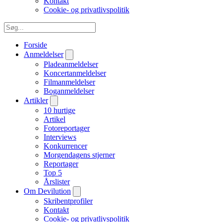
Kontakt
Cookie- og privatlivspolitik
Forside
Anmeldelser
Pladeanmeldelser
Koncertanmeldelser
Filmanmeldelser
Boganmeldelser
Artikler
10 hurtige
Artikel
Fotoreportager
Interviews
Konkurrencer
Morgendagens stjerner
Reportager
Top 5
Årslister
Om Devilution
Skribentprofiler
Kontakt
Cookie- og privatlivspolitik