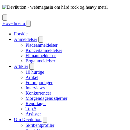
Hovedmenu
Forside
Anmeldelser
Pladeanmeldelser
Koncertanmeldelser
Filmanmeldelser
Boganmeldelser
Artikler
10 hurtige
Artikel
Fotoreportager
Interviews
Konkurrencer
Morgendagens stjerner
Reportager
Top 5
Årslister
Om Devilution
Skribentprofiler