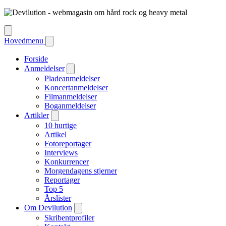
Hovedmenu
Forside
Anmeldelser
Pladeanmeldelser
Koncertanmeldelser
Filmanmeldelser
Boganmeldelser
Artikler
10 hurtige
Artikel
Fotoreportager
Interviews
Konkurrencer
Morgendagens stjerner
Reportager
Top 5
Årslister
Om Devilution
Skribentprofiler