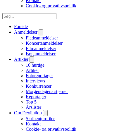
Kontakt
Cookie- og privatlivspolitik
Forside
Anmeldelser
Pladeanmeldelser
Koncertanmeldelser
Filmanmeldelser
Boganmeldelser
Artikler
10 hurtige
Artikel
Fotoreportager
Interviews
Konkurrencer
Morgendagens stjerner
Reportager
Top 5
Årslister
Om Devilution
Skribentprofiler
Kontakt
Cookie- og privatlivspolitik