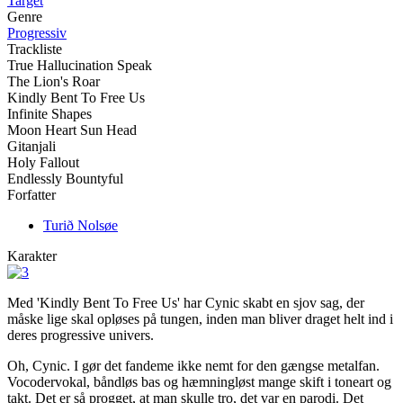
Target
Genre
Progressiv
Trackliste
True Hallucination Speak
The Lion's Roar
Kindly Bent To Free Us
Infinite Shapes
Moon Heart Sun Head
Gitanjali
Holy Fallout
Endlessly Bountyful
Forfatter
Turið Nolsøe
Karakter
Med 'Kindly Bent To Free Us' har Cynic skabt en sjov sag, der
måske lige skal opløses på tungen, inden man bliver draget helt ind i
deres progressive univers.
Oh, Cynic. I gør det fandeme ikke nemt for den gængse metalfan.
Vocodervokal, båndløs bas og hæmningløst mange skift i toneart og
takt. Det er så progget, at man skulle tro, det var en parodi. Det