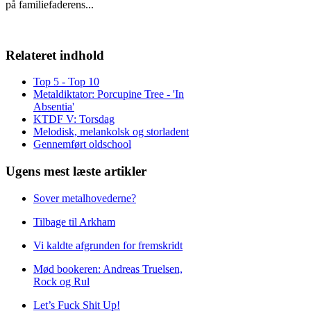
på familiefaderens
...
Relateret indhold
Top 5 - Top 10
Metaldiktator: Porcupine Tree - 'In
Absentia'
KTDF V: Torsdag
Melodisk, melankolsk og storladent
Gennemført oldschool
Ugens mest læste artikler
Sover metalhovederne?
Tilbage til Arkham
Vi kaldte afgrunden for fremskridt
Mød bookeren: Andreas Truelsen,
Rock og Rul
Let’s Fuck Shit Up!