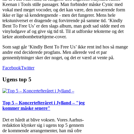
Keenan i Tools stille passager. Man forbinder måske Cynic med
vokal med meget vocoder, og det kan være, den nuværende form
ikke er lige så kendetegnende - men det fungerer. Mens hele
tekstuniverset er dragende og forvirrende på samme tid. ‘Kindly
Bent To Free Us’ er den slags album, man godt sad sidde med en
vinyludgave af og give sig tid til. Til at udforske teksterne og det
lækre atombombetræhjerne-cover.
Som sagt går ‘Kindly Bent To Free Us’ ikke rent ind hos så mange
andre end deciderede progfans. Men allerede ved et par
gennemlytninger sker der noget, og det er værd at vente på.
Facebook
Twitter
Ugens top 5
Top 5 – Koncertefteråret i Jylland – "jeg
kommer måske senere"
Det er hårdt at blive voksen. Vores Aarhus-
redaktion klynker sig i ugens top 5 gennem
de kommende arrangementer, han må ofre