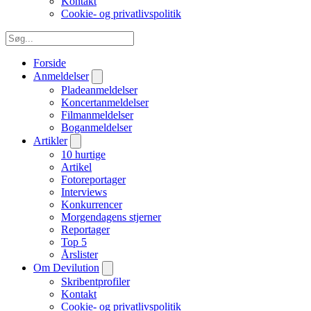
Kontakt
Cookie- og privatlivspolitik
Forside
Anmeldelser
Pladeanmeldelser
Koncertanmeldelser
Filmanmeldelser
Boganmeldelser
Artikler
10 hurtige
Artikel
Fotoreportager
Interviews
Konkurrencer
Morgendagens stjerner
Reportager
Top 5
Årslister
Om Devilution
Skribentprofiler
Kontakt
Cookie- og privatlivspolitik