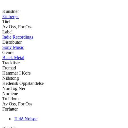
Kunstner
Einherjer
Titel
Av Oss, For Oss
Label
Indie Recordings
Distributør
Sony Music
Genre
Black Metal
Trackliste
Fremad
Hammer I Kors
Nidstong
Hedensk Oppstandelse
Nord og Ner
Nornene
Trelldom
Av Oss, For Oss
Forfatter
Turið Nolsøe