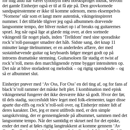
for mig altid har været synonym med norsksproget musik, selvom
det gamle Einherjer også er til at få øje på. Den grovkornede
sandpapirsstemme er ikke til komme udenom, mens eksempelvis
‘Nornene’ står som et langt mere autentisk, vikingeinspireret
nummer. I det tilfælde tilgiver jeg også albummets drævende
langsomme tempo, der bliver rusket op i af breaks og guitarernes
spræl. Jeg når også lige at glæde mig over, at den sortnede
vikingestil får noget plads, inden ‘Trelldom’ med sine sporadiske
rock’n’roll-passager smadrer det håb. Sidste sang, det knap 11
minutter lange titelnummer, er en anderledes affære, der med
sustainbævende guitar og keyboards følger meget godt op på
introens dramatiske stemning. Guitarsoloen får stadig et twist af
rock’n’roll, mens den marchlignende rytme bygger intensiteten op.
Det når at blive storladent og melodisk – og rigtig spændende – og
så er albummet slut.
Einherjer prøver med ‘Av Oss, For Oss’ en del ting af, og for fans af
black’n’roll rammer det måske helt plet. I kombination med episk
vikingemetal fungerer det ikke desværre ikke så godt. Hvor der før,
til dels stadig, succesfuldt blev leget med folk-elementer, tager disse
aparte dur-riffs og rock’n’roll-soli over, og Einherjer mister lidt af
deres karakter. Det, jeg er mest utilfreds med, er den simple
sangskrivning, der er gennemgående på albummet, sammen med det
langsomme tempo. Når der samtidig er skruet ned for det episke,
ender det med at føles rigtig langtrukkent at komme gennem ‘Av