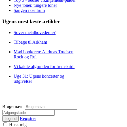
Top 5 - bedste vikingemetal-plader
Nye toner, tungere toner
Sangen i centrum
Ugens mest læste artikler
Sover metalhovederne?
Tilbage til Arkham
Mød bookeren: Andreas Truelsen,
Rock og Rul
Vi kaldte afgrunden for fremskridt
Uge 31: Ugens koncerter og
udgivelser
Brugernavn
Registrer
Log ind
Husk mig