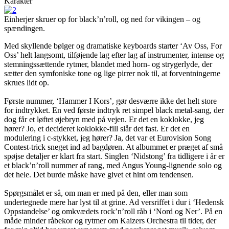
Karakter
Einherjer skruer op for black’n’roll, og ned for vikingen – og
spændingen.
Med skyllende bølger og dramatiske keyboards starter ‘Av Oss, For
Oss’ helt langsomt, tilføjende lag efter lag af instrumenter, intense og
stemningssættende rytmer, blandet med horn- og strygerlyde, der
sætter den symfoniske tone og lige pirrer nok til, at forventningerne
skrues lidt op.
Første nummer, ‘Hammer I Kors’, gør desværre ikke det helt store
for indtrykket. En ved første indtryk ret simpel black metal-sang, der
dog får et løftet øjebryn med på vejen. Er det en koklokke, jeg
hører? Jo, et decideret koklokke-fill slår det fast. Er det en
modulering i c-stykket, jeg hører? Ja, det var et Eurovision Song
Contest-trick sneget ind ad bagdøren. At albummet er præget af små
spøjse detaljer er klart fra start. Singlen ‘Nidstong’ fra tidligere i år er
et black’n’roll nummer af rang, med Angus Young-lignende solo og
det hele. Det burde måske have givet et hint om tendensen.
Spørgsmålet er så, om man er med på den, eller man som
undertegnede mere har lyst til at grine. Ad versriffet i dur i ‘Hedensk
Oppstandelse’ og omkvædets rock’n’roll råb i ‘Nord og Ner’. På en
måde minder råbekor og rytmer om Kaizers Orchestra til tider, der