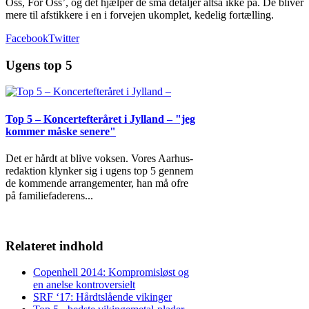
Oss, For Oss’, og det hjælper de små detaljer altså ikke på. De bliver
mere til afstikkere i en i forvejen ukomplet, kedelig fortælling.
Facebook
Twitter
Ugens top 5
Top 5 – Koncertefteråret i Jylland – "jeg
kommer måske senere"
Det er hårdt at blive voksen. Vores Aarhus-
redaktion klynker sig i ugens top 5 gennem
de kommende arrangementer, han må ofre
på familiefaderens
...
Relateret indhold
Copenhell 2014: Kompromisløst og
en anelse kontroversielt
SRF ‘17: Hårdtslående vikinger