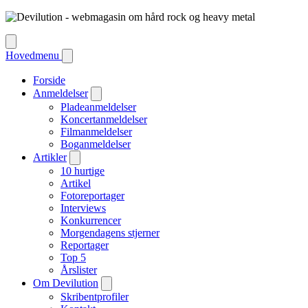
Hovedmenu
Forside
Anmeldelser
Pladeanmeldelser
Koncertanmeldelser
Filmanmeldelser
Boganmeldelser
Artikler
10 hurtige
Artikel
Fotoreportager
Interviews
Konkurrencer
Morgendagens stjerner
Reportager
Top 5
Årslister
Om Devilution
Skribentprofiler