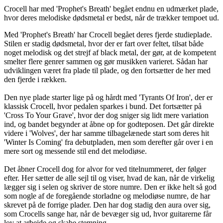
Crocell har med 'Prophet's Breath' begået endnu en udmærket plade,
hvor deres melodiske dødsmetal er bedst, når de trækker tempoet ud.
Med 'Prophet's Breath' har Crocell begået deres fjerde studieplade.
Stilen er stadig dødsmetal, hvor der er fart over feltet, tilsat både
noget melodisk og det strejf af black metal, der gør, at de kompetent
smelter flere genrer sammen og gør musikken varieret. Sådan har
udviklingen været fra plade til plade, og den fortsætter de her med
den fjerde i rækken.
Den nye plade starter lige på og hårdt med 'Tyrants Of Iron', der er
klassisk Crocell, hvor pedalen sparkes i bund. Det fortsætter på
'Cross To Your Grave', hvor der dog sniger sig lidt mere variation
ind, og bandet begynder at åbne op for godteposen. Det går direkte
videre i 'Wolves', der har samme tilbagelænede start som deres hit
'Winter Is Coming' fra debutpladen, men som derefter går over i en
mere sort og messende stil end det melodiøse.
Det åbner Crocell dog for alvor for ved titelnummeret, der følger
efter. Her sætter de alle sejl til og viser, hvad de kan, når de virkelig
lægger sig i selen og skriver de store numre. Den er ikke helt så god
som nogle af de foregående storladne og melodiøse numre, de har
skrevet på de forrige plader. Den har dog stadig den aura over sig,
som Crocells sange har, når de bevæger sig ud, hvor guitarerne får
lov at arbejde og skabe stemning.