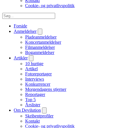
Kontakt
Cookie- og privatlivspolitik
Forside
Anmeldelser
Pladeanmeldelser
Koncertanmeldelser
Filmanmeldelser
Boganmeldelser
Artikler
10 hurtige
Artikel
Fotoreportager
Interviews
Konkurrencer
Morgendagens stjerner
Reportager
Top 5
Årslister
Om Devilution
Skribentprofiler
Kontakt
Cookie- og privatlivspolitik