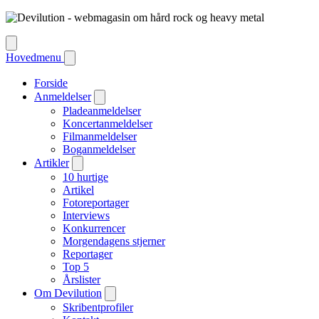
Hovedmenu
Forside
Anmeldelser
Pladeanmeldelser
Koncertanmeldelser
Filmanmeldelser
Boganmeldelser
Artikler
10 hurtige
Artikel
Fotoreportager
Interviews
Konkurrencer
Morgendagens stjerner
Reportager
Top 5
Årslister
Om Devilution
Skribentprofiler