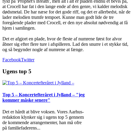
fyld på 'Prophet's Breath', men alt i alt er pladen endnu et bevis på,
at Crocell har fat i den lange ende af den genre, vi kalder melodisk
dødsmetal. De har næse for det gode riff, og det er allerbedst, når de
lader melodien trumfe tempoet. Kunne man godt lide de tre
foregående plader med Crocell, er den nye absolut nødvendig at få
hjem i samlingen.
Det er afgjort en plade, hvor de fleste af numrene først for alvor
åbner sig efter flere ture i afspilleren. Lad den snurre i et stykke tid,
og så begynder nogle af numrene at fænge.
Facebook
Twitter
Ugens top 5
Top 5 – Koncertefteråret i Jylland – "jeg
kommer måske senere"
Det er hårdt at blive voksen. Vores Aarhus-
redaktion klynker sig i ugens top 5 gennem
de kommende arrangementer, han må ofre
på familiefaderens
...