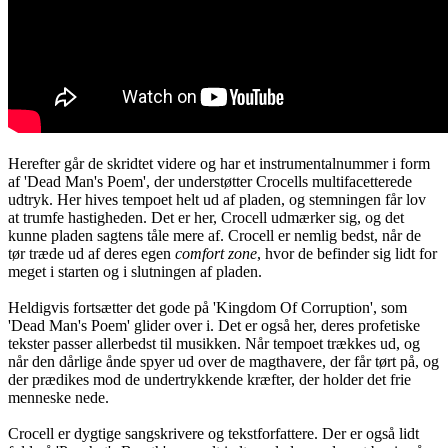
Herefter går de skridtet videre og har et instrumentalnummer i form
af 'Dead Man's Poem', der understøtter Crocells multifacetterede
udtryk. Her hives tempoet helt ud af pladen, og stemningen får lov
at trumfe hastigheden. Det er her, Crocell udmærker sig, og det
kunne pladen sagtens tåle mere af. Crocell er nemlig bedst, når de
tør træde ud af deres egen
comfort zone
, hvor de befinder sig lidt for
meget i starten og i slutningen af pladen.
Heldigvis fortsætter det gode på 'Kingdom Of Corruption', som
'Dead Man's Poem' glider over i. Det er også her, deres profetiske
tekster passer allerbedst til musikken. Når tempoet trækkes ud, og
når den dårlige ånde spyer ud over de magthavere, der får tørt på, og
der prædikes mod de undertrykkende kræfter, der holder det frie
menneske nede.
Crocell er dygtige sangskrivere og tekstforfattere. Der er også lidt