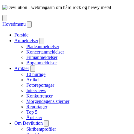
Hovedmenu
Forside
Anmeldelser
Pladeanmeldelser
Koncertanmeldelser
Filmanmeldelser
Boganmeldelser
Artikler
10 hurtige
Artikel
Fotoreportager
Interviews
Konkurrencer
Morgendagens stjerner
Reportager
Top 5
Årslister
Om Devilution
Skribentprofiler