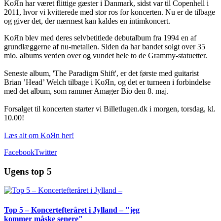
KoЯn har været flittige gæster i Danmark, sidst var til Copenhell i
2011, hvor vi kvitterede med stor ros for koncerten. Nu er de tilbage
og giver det, der nærmest kan kaldes en intimkoncert.
KoЯn blev med deres selvbetitlede debutalbum fra 1994 en af
grundlæggerne af nu-metallen. Siden da har bandet solgt over 35
mio. albums verden over og vundet hele to de Grammy-statuetter.
Seneste album, 'The Paradigm Shift', er det første med guitarist
Brian ’Head’ Welch tilbage i KoЯn, og det er turneen i forbindelse
med det album, som rammer Amager Bio den 8. maj.
Forsalget til koncerten starter vi Billetlugen.dk i morgen, torsdag, kl.
10.00!
Læs alt om KoЯn her!
Facebook
Twitter
Ugens top 5
Top 5 – Koncertefteråret i Jylland – "jeg
kommer måske senere"