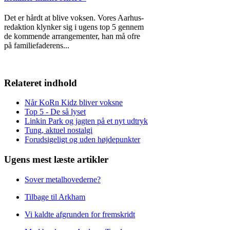
Det er hårdt at blive voksen. Vores Aarhus-
redaktion klynker sig i ugens top 5 gennem
de kommende arrangementer, han må ofre
på familiefaderens
...
Relateret indhold
Når KoRn Kidz bliver voksne
Top 5 - De så lyset
Linkin Park og jagten på et nyt udtryk
Tung, aktuel nostalgi
Forudsigeligt og uden højdepunkter
Ugens mest læste artikler
Sover metalhovederne?
Tilbage til Arkham
Vi kaldte afgrunden for fremskridt