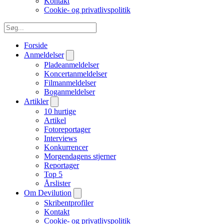
Kontakt
Cookie- og privatlivspolitik
Forside
Anmeldelser
Pladeanmeldelser
Koncertanmeldelser
Filmanmeldelser
Boganmeldelser
Artikler
10 hurtige
Artikel
Fotoreportager
Interviews
Konkurrencer
Morgendagens stjerner
Reportager
Top 5
Årslister
Om Devilution
Skribentprofiler
Kontakt
Cookie- og privatlivspolitik