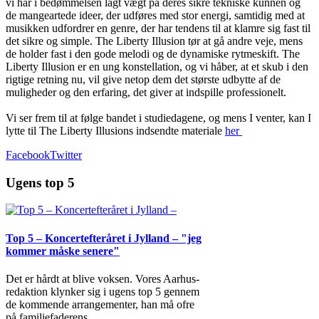
vi har i bedømmelsen lagt vægt på deres sikre tekniske kunnen og
de mangeartede ideer, der udføres med stor energi, samtidig med at
musikken udfordrer en genre, der har tendens til at klamre sig fast til
det sikre og simple. The Liberty Illusion tør at gå andre veje, mens
de holder fast i den gode melodi og de dynamiske rytmeskift. The
Liberty Illusion er en ung konstellation, og vi håber, at et skub i den
rigtige retning nu, vil give netop dem det største udbytte af de
muligheder og den erfaring, det giver at indspille professionelt.
Vi ser frem til at følge bandet i studiedagene, og mens I venter, kan I
lytte til The Liberty Illusions indsendte materiale
her
Facebook
Twitter
Ugens top 5
Top 5 – Koncertefteråret i Jylland – "jeg
kommer måske senere"
Det er hårdt at blive voksen. Vores Aarhus-
redaktion klynker sig i ugens top 5 gennem
de kommende arrangementer, han må ofre
på familiefaderens
...