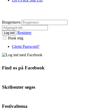
Let’s Fuck Shit Up!
Brugernavn
Registrer
Log ind
Husk mig
Glemt Password?
Find os på Facebook
Skribenter søges
Festivaltema