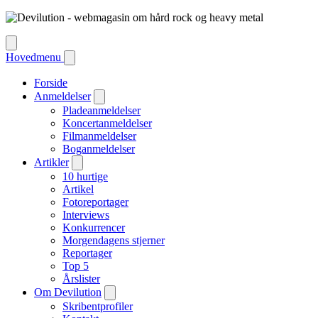
Hovedmenu
Forside
Anmeldelser
Pladeanmeldelser
Koncertanmeldelser
Filmanmeldelser
Boganmeldelser
Artikler
10 hurtige
Artikel
Fotoreportager
Interviews
Konkurrencer
Morgendagens stjerner
Reportager
Top 5
Årslister
Om Devilution
Skribentprofiler