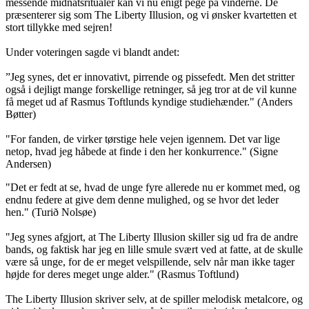
messende midnatsritualer kan vi nu enigt pege på vinderne. De
præsenterer sig som The Liberty Illusion, og vi ønsker kvartetten et
stort tillykke med sejren!
Under voteringen sagde vi blandt andet:
”Jeg synes, det er innovativt, pirrende og pissefedt. Men det stritter
også i dejligt mange forskellige retninger, så jeg tror at de vil kunne
få meget ud af Rasmus Toftlunds kyndige studiehænder." (Anders
Bøtter)
"For fanden, de virker tørstige hele vejen igennem. Det var lige
netop, hvad jeg håbede at finde i den her konkurrence." (Signe
Andersen)
"Det er fedt at se, hvad de unge fyre allerede nu er kommet med, og
endnu federe at give dem denne mulighed, og se hvor det leder
hen." (
Turið Nolsøe)
"Jeg synes afgjort, at The Liberty Illusion skiller sig ud fra de andre
bands, og faktisk har jeg en lille smule svært ved at fatte, at de skulle
være så unge, for de er meget velspillende, selv når man ikke tager
højde for deres meget unge alder." (Rasmus Toftlund)
The Liberty Illusion skriver selv, at de spiller melodisk metalcore, og