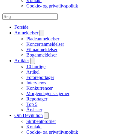
Kontakt
Cookie- og privatlivspolitik
Forside
Anmeldelser
Pladeanmeldelser
Koncertanmeldelser
Filmanmeldelser
Boganmeldelser
Artikler
10 hurtige
Artikel
Fotoreportager
Interviews
Konkurrencer
Morgendagens stjerner
Reportager
Top 5
Årslister
Om Devilution
Skribentprofiler
Kontakt
Cookie- og privatlivspolitik