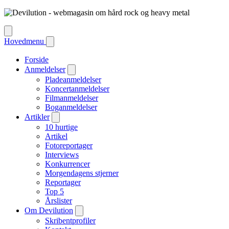
Hovedmenu
Forside
Anmeldelser
Pladeanmeldelser
Koncertanmeldelser
Filmanmeldelser
Boganmeldelser
Artikler
10 hurtige
Artikel
Fotoreportager
Interviews
Konkurrencer
Morgendagens stjerner
Reportager
Top 5
Årslister
Om Devilution
Skribentprofiler