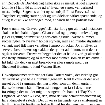
en ‘Recycle Or Die’-totebag heller ikke så meget. At det alligevel
tog mig så lang tid at finde ud af, hvad jeg synes, var derimod
mistænkeligt. Sagen er, at det nyeste udspil ‘Lost Forever//Lost
Together’ egentlig starter godt og umiddelbart virker spændende, og
at jeg faktisk ikke har noget imod, at bands har en politisk side.
Første nummer, 'Gravedigger', slår stærkt og gør alt, hvad metalcore
skal i en helt habil udgave. Clean vokal og uptempo omkvæd, og
jeg er egentlig optimistisk og forventningsfuld. Næste nummer,
succesinglen ‘Naysayer’ holder styrken, men i en mindre strømlinet
variant, med lidt mere variation i tempo og vokal. Jo, vi bliver da
serveret breakdowns og stakkerede rytmer ad libitum, men det er
også at forvente. Desværre begynder det at halte alvorligt allerede
ved tredje nummer, og så rammer monotonien som en kaskelothval i
frit fald. Og det kan intet breakdown eller sample med Sea
Shepherd-frontmand Paul Watson fikse.
Hovedproblemet er forsanger Sam Carters vokal, der virkelig gør
det svært at lytte hele albummet igennem. Rent teknisk er der ikke
meget bund i stemmen, der mest lyder, som om den hænger i
flænsede stemmebånd. Dernæst hænger han fast i de samme
fraseringer, der minder mig om sangeren fra bandet i ‘Pay Your
Engineer’-videoen - I ved, den, hvor de ikke betaler produceren og
får et dancebeat i stedet. Det bliver så trættende, og så ensformigt så
hurtigt. Man får hurtigt en forkærlighed for de mere clean passager,