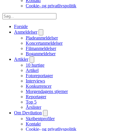
Kontakt
Cookie- og privatlivspolitik
Forside
Anmeldelser
Pladeanmeldelser
Koncertanmeldelser
Filmanmeldelser
Boganmeldelser
Artikler
10 hurtige
Artikel
Fotoreportager
Interviews
Konkurrencer
Morgendagens stjerner
Reportager
Top 5
Årslister
Om Devilution
Skribentprofiler
Kontakt
Cookie- og privatlivspolitik