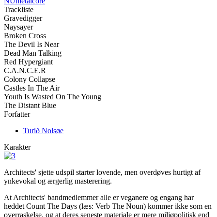
NUmetalcore
Trackliste
Gravedigger
Naysayer
Broken Cross
The Devil Is Near
Dead Man Talking
Red Hypergiant
C.A.N.C.E.R
Colony Collapse
Castles In The Air
Youth Is Wasted On The Young
The Distant Blue
Forfatter
Turið Nolsøe
Karakter
Architects' sjette udspil starter lovende, men overdøves hurtigt af
ynkevokal og ærgerlig masterering.
At Architects' bandmedlemmer alle er veganere og engang har
heddet Count The Days (læs: Verb The Noun) kommer ikke som en
overraskelse, og at deres seneste materiale er mere miljøpolitisk end