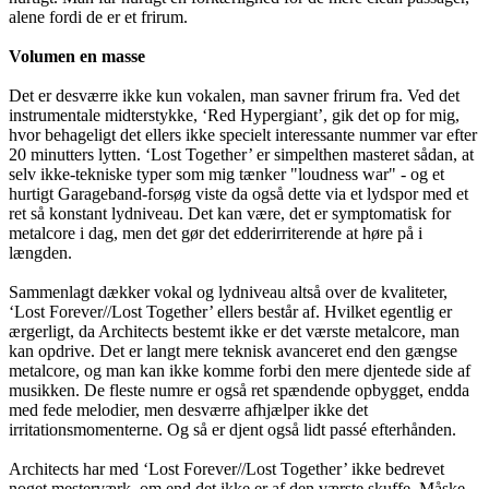
alene fordi de er et frirum.
Volumen en masse
Det er desværre ikke kun vokalen, man savner frirum fra. Ved det
instrumentale midterstykke, ‘Red Hypergiant’, gik det op for mig,
hvor behageligt det ellers ikke specielt interessante nummer var efter
20 minutters lytten. ‘Lost Together’ er simpelthen masteret sådan, at
selv ikke-tekniske typer som mig tænker "loudness war" - og et
hurtigt Garageband-forsøg viste da også dette via et lydspor med et
ret så konstant lydniveau. Det kan være, det er symptomatisk for
metalcore i dag, men det gør det edderirriterende at høre på i
længden.
Sammenlagt dækker vokal og lydniveau altså over de kvaliteter,
‘Lost Forever//Lost Together’ ellers består af. Hvilket egentlig er
ærgerligt, da Architects bestemt ikke er det værste metalcore, man
kan opdrive. Det er langt mere teknisk avanceret end den gængse
metalcore, og man kan ikke komme forbi den mere djentede side af
musikken. De fleste numre er også ret spændende opbygget, endda
med fede melodier, men desværre afhjælper ikke det
irritationsmomenterne. Og så er djent også lidt passé efterhånden.
Architects har med ‘Lost Forever//Lost Together’ ikke bedrevet
noget mesterværk, om end det ikke er af den værste skuffe. Måske