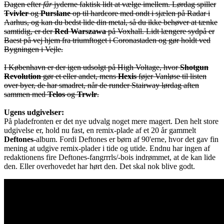
Dagen efter
får
jyderne faktisk lidt at vælge imellem. Lørdag spiller
Tvivler
og
Purslane
op til hardcore med ondt i sjælen på Radar i
Aarhus, og kan du bedst lide din metal, så du ikke behøver at tænke
samtidig, er der
Red Warszawa
på Voxhall. Lidt længere sydpå er
Baest på vej hjem fra triumftoget i Coronastaden og gør holdt ved
Bygningen i Vejle.
I København er der igen udsolgt på High Voltage, hvor
Shotgun
Revolution
gør et eller andet, mens
Hexis
føjer Vanløse til listen
over byer, de har smadret, når de runder Stairway lørdag aften
sammen med
Telos
og
Trwlr
.
Ugens udgivelser:
På pladefronten er det nye udvalg noget mere magert. Den helt store
udgivelse er, hold nu fast, en remix-plade af et 20 år gammelt
Deftones
-album. Fordi Deftones er børn af 90'erne, hvor det gav fin
mening at udgive remix-plader i tide og utide. Endnu har ingen af
redaktionens fire Deftones-fangrrrls/-bois indrømmet, at de kan lide
den. Eller overhovedet har hørt den. Det skal nok blive godt.