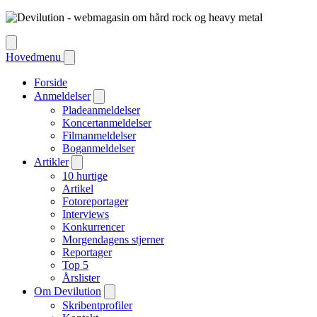
Hovedmenu
Forside
Anmeldelser
Pladeanmeldelser
Koncertanmeldelser
Filmanmeldelser
Boganmeldelser
Artikler
10 hurtige
Artikel
Fotoreportager
Interviews
Konkurrencer
Morgendagens stjerner
Reportager
Top 5
Årslister
Om Devilution
Skribentprofiler