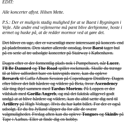
EDIT:
Alle koncerter aflyst. Hilsen Mette.
P.S.: Der er muligvis stadig mulighed for at se Baest i Bygningen i
Vejle. Alle andre end vejlenserne må pænt blive derhjemme, hoste i
ærmet og huske på, at de redder mormor ved at gøre det.
Det bliver en uge, der er væsentligt mere interessant på koncert- end
på pladefronten. Den starter allerede onsdag, hvor
Baest
tager hul
på en serie af tre udsolgte koncerter på Stairway i København.
Dagen efter er der formentlig plads nok i Pumpehuset, når
Lucer
,
I'll Be Damned
og
The Road
spiller rockmusik. Skulle du trænge
til at blive udfordret bare en knivspids mere, kan du opleve
Bersærk
til Gaffa Album Session på Copenhagen Distillery. Dagen
efter bliver det lidt hårdere og vildere på Beta, hvor
Ascendency
slår ting ihjel sammen med
Tardus Mortem
. På Loppen er der
vildskab med
Gorilla Angreb
, og må det faktisk alligevel godt
undgå at at blive hårdere og vildere, kan du altid sætte dig ned til
Artillery
på High Voltage. Hvis du har købt billet. For der er også
udsolgt. Er du fra Jylland slipper du for alle de svære
valgmuligheder. Fredag aften kan du opleve
Tongues
og
Skinliv
på
Tape i Aarhus. Eller at finde dig en hobby.