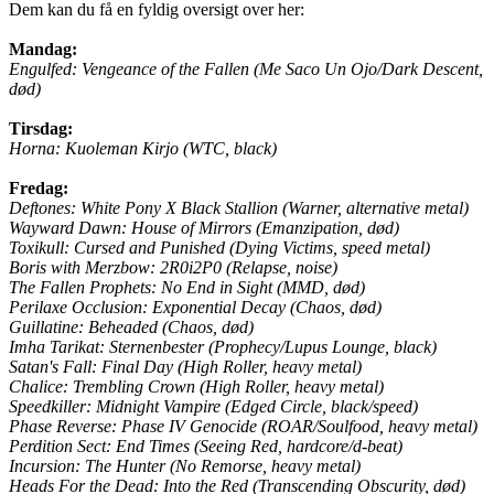
Dem kan du få en fyldig oversigt over her:
Mandag:
Engulfed: Vengeance of the Fallen (Me Saco Un Ojo/Dark Descent,
død)
Tirsdag:
Horna: Kuoleman Kirjo (WTC, black)
Fredag:
Deftones: White Pony X Black Stallion (Warner, alternative metal)
Wayward Dawn: House of Mirrors (Emanzipation, død)
Toxikull: Cursed and Punished (Dying Victims, speed metal)
Boris with Merzbow: 2R0i2P0 (Relapse, noise)
The Fallen Prophets: No End in Sight (MMD, død)
Perilaxe Occlusion: Exponential Decay (Chaos, død)
Guillatine: Beheaded (Chaos, død)
Imha Tarikat: Sternenbester (Prophecy/Lupus Lounge, black)
Satan's Fall: Final Day (High Roller, heavy metal)
Chalice: Trembling Crown (High Roller, heavy metal)
Speedkiller: Midnight Vampire (Edged Circle, black/speed)
Phase Reverse: Phase IV Genocide (ROAR/Soulfood, heavy metal)
Perdition Sect: End Times (Seeing Red, hardcore/d-beat)
Incursion: The Hunter (No Remorse, heavy metal)
Heads For the Dead: Into the Red (Transcending Obscurity, død)