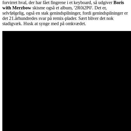
forvirret hval, der har fået fingrene i et keyboard, så udgiver
Boris
with Merzbow
skisme også et album, '2R0i2P0'. Det er,
selvfølgelig, også en stak genindspilninger, fordi genindspilninger er
det 21.århundredes svar på remix-plader. Sært bliver det nok
stadigvæk. Husk at synge med på omkvædet.