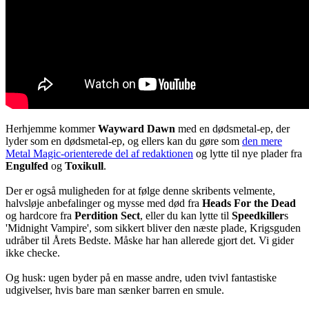
Herhjemme kommer
Wayward Dawn
med en dødsmetal-ep, der
lyder som en dødsmetal-ep, og ellers kan du gøre som
den mere
Metal Magic-orienterede del af redaktionen
og lytte til nye plader fra
Engulfed
og
Toxikull
.
Der er også muligheden for at følge denne skribents velmente,
halvsløje anbefalinger og mysse med død fra
Heads For the Dead
og hardcore fra
Perdition Sect
, eller du kan lytte til
Speedkiller
s
'Midnight Vampire', som sikkert bliver den næste plade, Krigsguden
udråber til Årets Bedste. Måske har han allerede gjort det. Vi gider
ikke checke.
Og husk: ugen byder på en masse andre, uden tvivl fantastiske
udgivelser, hvis bare man sænker barren en smule.