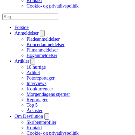
Kontakt
Cookie- og privatlivspolitik
Forside
Anmeldelser
Pladeanmeldelser
Koncertanmeldelser
Filmanmeldelser
Boganmeldelser
Artikler
10 hurtige
Artikel
Fotoreportager
Interviews
Konkurrencer
Morgendagens stjerner
Reportager
Top 5
Årslister
Om Devilution
Skribentprofiler
Kontakt
Cookie- og privatlivspolitik