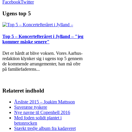
Facebook
Twitter
Ugens top 5
Top 5 – Koncertefteråret i Jylland – "jeg
kommer måske senere"
Det er hårdt at blive voksen. Vores Aarhus-
redaktion klynker sig i ugens top 5 gennem
de kommende arrangementer, han må ofre
på familiefaderens
...
Relateret indhold
Årsliste 2015 – Joakim Mattsson
Suveræne tyskere
Nye navne til Copenhell 2016
Med foden solidt plantet i
betonrocken
Stærkt tredje album fra kadaveret