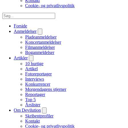
Kontakt
Cookie- og privatlivspolitik
Forside
Anmeldelser
Pladeanmeldelser
Koncertanmeldelser
Filmanmeldelser
Boganmeldelser
Artikler
10 hurtige
Artikel
Fotoreportager
Interviews
Konkurrencer
Morgendagens stjerner
Reportager
Top 5
Årslister
Om Devilution
Skribentprofiler
Kontakt
Cookie- og privatlivspolitik