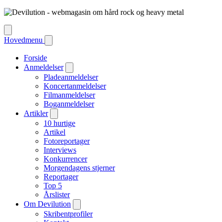
Hovedmenu
Forside
Anmeldelser
Pladeanmeldelser
Koncertanmeldelser
Filmanmeldelser
Boganmeldelser
Artikler
10 hurtige
Artikel
Fotoreportager
Interviews
Konkurrencer
Morgendagens stjerner
Reportager
Top 5
Årslister
Om Devilution
Skribentprofiler