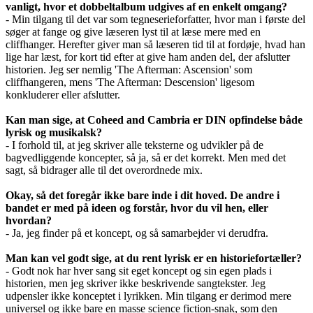
vanligt, hvor et dobbeltalbum udgives af en enkelt omgang?
- Min tilgang til det var som tegneserieforfatter, hvor man i første del
søger at fange og give læseren lyst til at læse mere med en
cliffhanger. Herefter giver man så læseren tid til at fordøje, hvad han
lige har læst, for kort tid efter at give ham anden del, der afslutter
historien. Jeg ser nemlig 'The Afterman: Ascension' som
cliffhangeren, mens 'The Afterman: Descension' ligesom
konkluderer eller afslutter.
Kan man sige, at Coheed and Cambria er DIN opfindelse både
lyrisk og musikalsk?
- I forhold til, at jeg skriver alle teksterne og udvikler på de
bagvedliggende koncepter, så ja, så er det korrekt. Men med det
sagt, så bidrager alle til det overordnede mix.
Okay, så det foregår ikke bare inde i dit hoved. De andre i
bandet er med på ideen og forstår, hvor du vil hen, eller
hvordan?
- Ja, jeg finder på et koncept, og så samarbejder vi derudfra.
Man kan vel godt sige, at du rent lyrisk er en historiefortæller?
- Godt nok har hver sang sit eget koncept og sin egen plads i
historien, men jeg skriver ikke beskrivende sangtekster. Jeg
udpensler ikke konceptet i lyrikken. Min tilgang er derimod mere
universel og ikke bare en masse science fiction-snak, som den