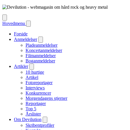
Hovedmenu
Forside
Anmeldelser
Pladeanmeldelser
Koncertanmeldelser
Filmanmeldelser
Boganmeldelser
Artikler
10 hurtige
Artikel
Fotoreportager
Interviews
Konkurrencer
Morgendagens stjerner
Reportager
Top 5
Årslister
Om Devilution
Skribentprofiler