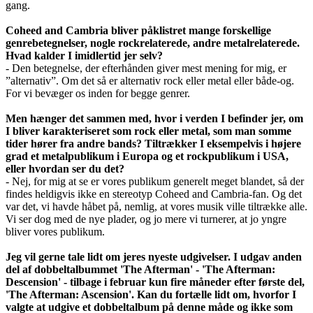
gang.
Coheed and Cambria bliver påklistret mange forskellige
genrebetegnelser, nogle rockrelaterede, andre metalrelaterede.
Hvad kalder I imidlertid jer selv?
- Den betegnelse, der efterhånden giver mest mening for mig, er
”alternativ”. Om det så er alternativ rock eller metal eller både-og.
For vi bevæger os inden for begge genrer.
Men hænger det sammen med, hvor i verden I befinder jer, om
I bliver karakteriseret som rock eller metal, som man somme
tider hører fra andre bands? Tiltrækker I eksempelvis i højere
grad et metalpublikum i Europa og et rockpublikum i USA,
eller hvordan ser du det?
- Nej, for mig at se er vores publikum generelt meget blandet, så der
findes heldigvis ikke en stereotyp Coheed and Cambria-fan. Og det
var det, vi havde håbet på, nemlig, at vores musik ville tiltrække alle.
Vi ser dog med de nye plader, og jo mere vi turnerer, at jo yngre
bliver vores publikum.
Jeg vil gerne tale lidt om jeres nyeste udgivelser. I udgav anden
del af dobbeltalbummet 'The Afterman' - 'The Afterman:
Descension' - tilbage i februar kun fire måneder efter første del,
'The Afterman: Ascension'. Kan du fortælle lidt om, hvorfor I
valgte at udgive et dobbeltalbum på denne måde og ikke som