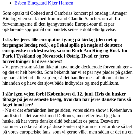
Esben Elnegaard Kjær Hansen
Som optakt til Coheed and Cambrias koncert på onsdag i Amager
Bio tog vi en snak med frontmand Claudio Sanchez om alt fra
forventningerne til den igangværende Europa-tour til et par
opklarende spørgsmål om bandets seneste dobbeltudgivelse.
I skyder jeres lille europatur i gang på lørdag (den netop
forgangne lørdag red.), og I skal spille på nogle af de større
europæiske rockfestivaler, så som Rock Am Ring og Rock Im
Park i Tyskland og Novarock i Østrig. Hvad er jeres
forventninger til disse shows?
- Vi prøver som sådan ikke at have nogle deciderede forventninger –
og det er helt bevidst. Som bekendt har vi et par nye plader på gaden
og har skiftet ud i line-up’en, så det handler mest af alt om at finde
hinanden og have det sjovt både indbyrdes og med publikum.
I slår igen vejen forbi København d. 12. juni. Hvis du husker
tilbage på jeres seneste besøg, hvordan har jeres danske fans så
taget imod jer?
- Nu er det efterhånden længe siden, vores sidste show i København
fandt sted – det var vist med Deftones, men efter hvad jeg kan
huske, så har vores danske altid behandlet os pænt. Desværre
kommer vi ikke så ofte på disse kanter og kommer derfor ikke så tæt
på vores europæiske fans, som vi gerne ville, men sådan er det nu en