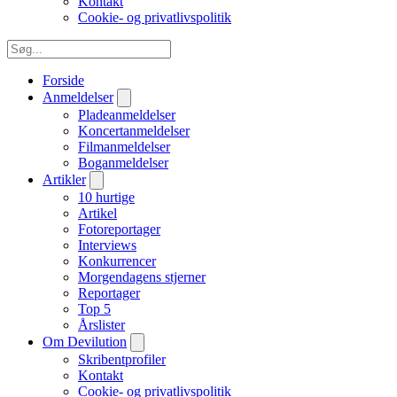
Kontakt
Cookie- og privatlivspolitik
Forside
Anmeldelser
Pladeanmeldelser
Koncertanmeldelser
Filmanmeldelser
Boganmeldelser
Artikler
10 hurtige
Artikel
Fotoreportager
Interviews
Konkurrencer
Morgendagens stjerner
Reportager
Top 5
Årslister
Om Devilution
Skribentprofiler
Kontakt
Cookie- og privatlivspolitik