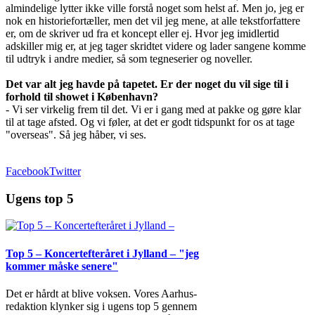
almindelige lytter ikke ville forstå noget som helst af. Men jo, jeg er
nok en historiefortæller, men det vil jeg mene, at alle tekstforfattere
er, om de skriver ud fra et koncept eller ej. Hvor jeg imidlertid
adskiller mig er, at jeg tager skridtet videre og lader sangene komme
til udtryk i andre medier, så som tegneserier og noveller.
Det var alt jeg havde på tapetet. Er der noget du vil sige til i
forhold til showet i København?
- Vi ser virkelig frem til det. Vi er i gang med at pakke og gøre klar
til at tage afsted. Og vi føler, at det er godt tidspunkt for os at tage
"overseas". Så jeg håber, vi ses.
Facebook
Twitter
Ugens top 5
Top 5 – Koncertefteråret i Jylland – "jeg
kommer måske senere"
Det er hårdt at blive voksen. Vores Aarhus-
redaktion klynker sig i ugens top 5 gennem