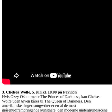
3. Chelsea Wolfe, 5. juli kl. 18.00 på Pavilion
Hvis Ozzy Osbourne er The Princes of Darkness, kan Chelsea
Wolfe uden tøven kåres til The Queen of Darkness. Den
amerikanske singer-songwriter er en af de mest
gråsehudfrembringende kunstnere, den moderne undergrundsscene