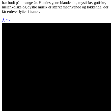
har budt på i mange år. Hendes genreblandende, mystiske, gotiske,
melankolske og dystre musik er stærkt medrivende og lokkende, der
får enhver lytter i trance.
Â ">