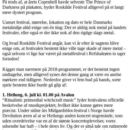
På trods af, at årets Copenhell havde selveste The Prince of
Darkness på plakaten, byder Roskilde Festival alligevel på et langt
mere dystert program.
Uanset festival, størrelse, lokation og dato er hele Danmarks
metalmiljø altid enige om én ting: Der er aldrig nok metal på landets
festivaler, eller også er der ikke nok af den rigtige slags metal.
Og hvad Roskilde Festival angår, kan vi år efter år sagtens blive
enige om, at festivalen bestemt ikke ville tage skade af mere metal –
også selvom vi lige har været på metalfestival i Refshaleøen to uger
forinden!
Kigger man nærmere på 2018-programmet, er det bestemt ingen
undtagelse, men alligevel synes det denne gang at være en anelse
mørkere end tidligere. Nedenfor giver vi fem bud på bands, sorte
sjæle bestemt ikke burde gå glip af:
1. Heilung, 6. juli kl. 01.00 på Avalon
“Ritualistic primordial witchcraft music” lyder festivalens officielle
beskrivelse af musikprojektet, hvilket ikke kunne gøres mere
præcist. Under sidste års Midgardsblot-festival i Norge havde
Devilution æren af at se Heilungs anden koncert nogensinde, som
uden overdrivelse var en af de største koncertoplevelser, vores
udsendte har haft – i hele deres liv. Og der er altså tale om rutinerede