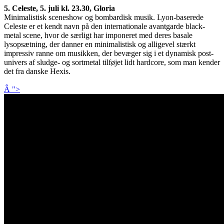
5. Celeste, 5. juli kl. 23.30, Gloria
Minimalistisk sceneshow og bombardisk musik. Lyon-baserede
Celeste er et kendt navn på den internationale avantgarde black-
metal scene, hvor de særligt har imponeret med deres basale
lysopsætning, der danner en minimalistisk og alligevel stærkt
impressiv ranne om musikken, der bevæger sig i et dynamisk post-
univers af sludge- og sortmetal tilføjet lidt hardcore, som man kender
det fra danske Hexis.
Â ">