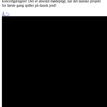
koncertgængere! Der er absolut mødepligt, når det danske projekt
for første gang spiller på dansk jord!
Â ">