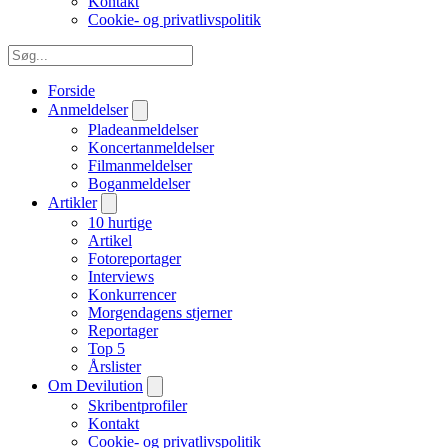
Kontakt
Cookie- og privatlivspolitik
Forside
Anmeldelser
Pladeanmeldelser
Koncertanmeldelser
Filmanmeldelser
Boganmeldelser
Artikler
10 hurtige
Artikel
Fotoreportager
Interviews
Konkurrencer
Morgendagens stjerner
Reportager
Top 5
Årslister
Om Devilution
Skribentprofiler
Kontakt
Cookie- og privatlivspolitik