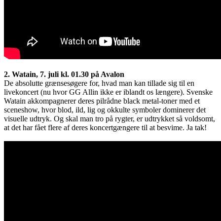
2. Watain, 7. juli kl. 01.30 på Avalon
De absolutte grænsesøgere for, hvad man kan tillade sig til en
livekoncert (nu hvor GG Allin ikke er iblandt os længere). Svenske
Watain akkompagnerer deres pilrådne black metal-toner med et
sceneshow, hvor blod, ild, lig og okkulte symboler dominerer det
visuelle udtryk. Og skal man tro på rygter, er udtrykket så voldsomt,
at det har fået flere af deres koncertgængere til at besvime. Ja tak!