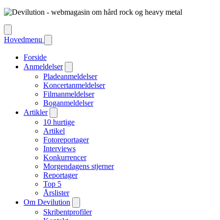
Hovedmenu
Forside
Anmeldelser
Pladeanmeldelser
Koncertanmeldelser
Filmanmeldelser
Boganmeldelser
Artikler
10 hurtige
Artikel
Fotoreportager
Interviews
Konkurrencer
Morgendagens stjerner
Reportager
Top 5
Årslister
Om Devilution
Skribentprofiler