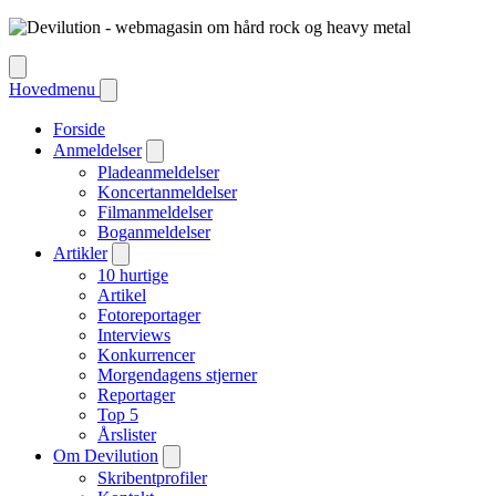
Hovedmenu
Forside
Anmeldelser
Pladeanmeldelser
Koncertanmeldelser
Filmanmeldelser
Boganmeldelser
Artikler
10 hurtige
Artikel
Fotoreportager
Interviews
Konkurrencer
Morgendagens stjerner
Reportager
Top 5
Årslister
Om Devilution
Skribentprofiler