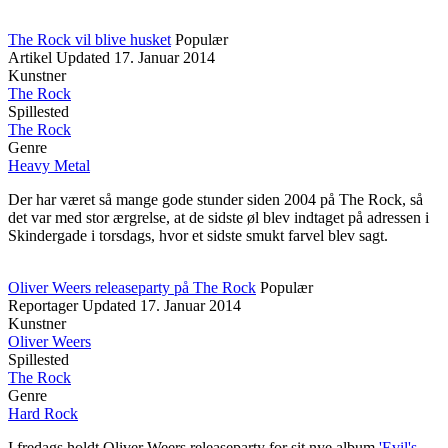
The Rock vil blive husket
Populær
Artikel
Updated
17. Januar 2014
Kunstner
The Rock
Spillested
The Rock
Genre
Heavy Metal
Der har været så mange gode stunder siden 2004 på The Rock, så
det var med stor ærgrelse, at de sidste øl blev indtaget på adressen i
Skindergade i torsdags, hvor et sidste smukt farvel blev sagt.
Oliver Weers releaseparty på The Rock
Populær
Reportager
Updated
17. Januar 2014
Kunstner
Oliver Weers
Spillested
The Rock
Genre
Hard Rock
I fredags holdt Oliver Weers releaseparty for sit nye album
'Evil's