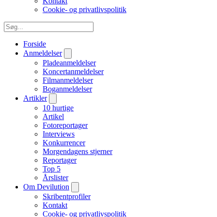
Kontakt
Cookie- og privatlivspolitik
Forside
Anmeldelser
Pladeanmeldelser
Koncertanmeldelser
Filmanmeldelser
Boganmeldelser
Artikler
10 hurtige
Artikel
Fotoreportager
Interviews
Konkurrencer
Morgendagens stjerner
Reportager
Top 5
Årslister
Om Devilution
Skribentprofiler
Kontakt
Cookie- og privatlivspolitik