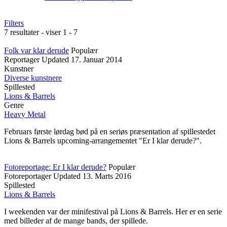
Filters
7 resultater - viser 1 - 7
Folk var klar derude
Populær
Reportager
Updated
17. Januar 2014
Kunstner
Diverse kunstnere
Spillested
Lions & Barrels
Genre
Heavy Metal
Februars første lørdag bød på en seriøs præsentation af spillestedet
Lions & Barrels upcoming-arrangementet "Er I klar derude?".
Fotoreportage: Er I klar derude?
Populær
Fotoreportager
Updated
13. Marts 2016
Spillested
Lions & Barrels
I weekenden var der minifestival på Lions & Barrels. Her er en serie
med billeder af de mange bands, der spillede.