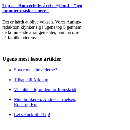
Top 5 – Koncertefteråret i Jylland – "jeg
kommer måske senere"
Det er hårdt at blive voksen. Vores Aarhus-
redaktion klynker sig i ugens top 5 gennem
de kommende arrangementer, han må ofre
på familiefaderens
...
Ugens mest læste artikler
Sover metalhovederne?
Tilbage til Arkham
Vi kaldte afgrunden for fremskridt
Mød bookeren: Andreas Truelsen,
Rock og Rul
Let’s Fuck Shit Up!