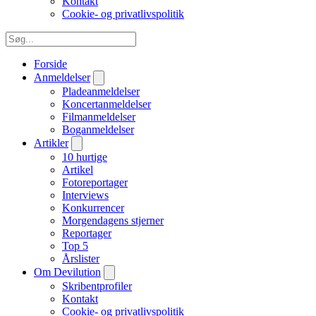
Kontakt
Cookie- og privatlivspolitik
Forside
Anmeldelser
Pladeanmeldelser
Koncertanmeldelser
Filmanmeldelser
Boganmeldelser
Artikler
10 hurtige
Artikel
Fotoreportager
Interviews
Konkurrencer
Morgendagens stjerner
Reportager
Top 5
Årslister
Om Devilution
Skribentprofiler
Kontakt
Cookie- og privatlivspolitik