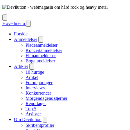
Hovedmenu
Forside
Anmeldelser
Pladeanmeldelser
Koncertanmeldelser
Filmanmeldelser
Boganmeldelser
Artikler
10 hurtige
Artikel
Fotoreportager
Interviews
Konkurrencer
Morgendagens stjerner
Reportager
Top 5
Årslister
Om Devilution
Skribentprofiler