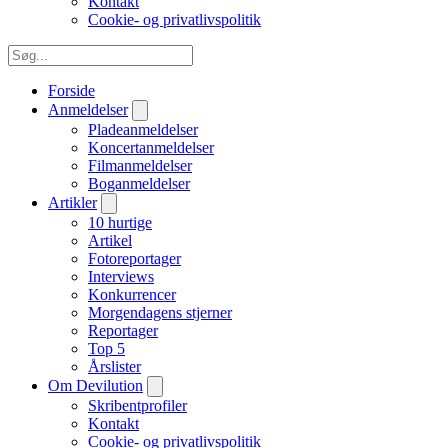
Kontakt
Cookie- og privatlivspolitik
Forside
Anmeldelser
Pladeanmeldelser
Koncertanmeldelser
Filmanmeldelser
Boganmeldelser
Artikler
10 hurtige
Artikel
Fotoreportager
Interviews
Konkurrencer
Morgendagens stjerner
Reportager
Top 5
Årslister
Om Devilution
Skribentprofiler
Kontakt
Cookie- og privatlivspolitik