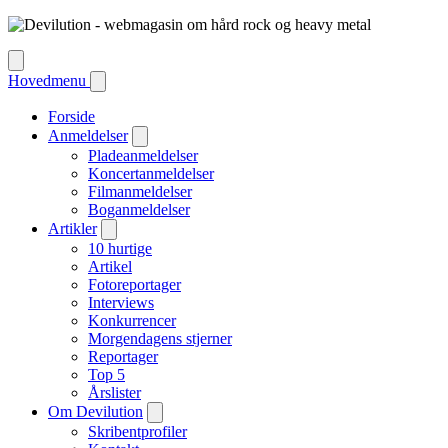
Hovedmenu
Forside
Anmeldelser
Pladeanmeldelser
Koncertanmeldelser
Filmanmeldelser
Boganmeldelser
Artikler
10 hurtige
Artikel
Fotoreportager
Interviews
Konkurrencer
Morgendagens stjerner
Reportager
Top 5
Årslister
Om Devilution
Skribentprofiler