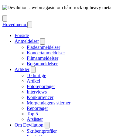
Hovedmenu
Forside
Anmeldelser
Pladeanmeldelser
Koncertanmeldelser
Filmanmeldelser
Boganmeldelser
Artikler
10 hurtige
Artikel
Fotoreportager
Interviews
Konkurrencer
Morgendagens stjerner
Reportager
Top 5
Årslister
Om Devilution
Skribentprofiler