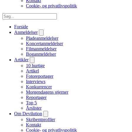
Kontakt
Cookie- og privatlivspolitik
Forside
Anmeldelser
Pladeanmeldelser
Koncertanmeldelser
Filmanmeldelser
Boganmeldelser
Artikler
10 hurtige
Artikel
Fotoreportager
Interviews
Konkurrencer
Morgendagens stjerner
Reportager
Top 5
Årslister
Om Devilution
Skribentprofiler
Kontakt
Cookie- og privatlivspolitik