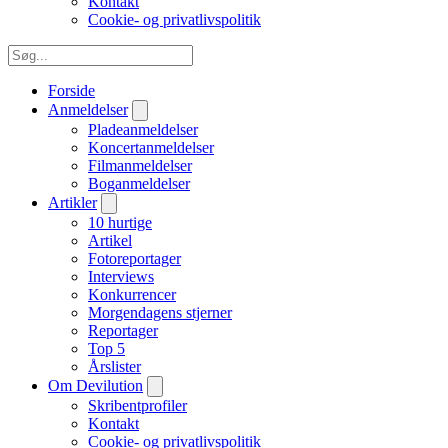
Kontakt
Cookie- og privatlivspolitik
Forside
Anmeldelser
Pladeanmeldelser
Koncertanmeldelser
Filmanmeldelser
Boganmeldelser
Artikler
10 hurtige
Artikel
Fotoreportager
Interviews
Konkurrencer
Morgendagens stjerner
Reportager
Top 5
Årslister
Om Devilution
Skribentprofiler
Kontakt
Cookie- og privatlivspolitik