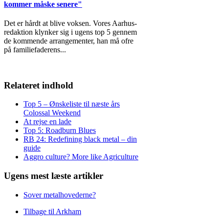
kommer måske senere"
Det er hårdt at blive voksen. Vores Aarhus-
redaktion klynker sig i ugens top 5 gennem
de kommende arrangementer, han må ofre
på familiefaderens
...
Relateret indhold
Top 5 – Ønskeliste til næste års
Colossal Weekend
At rejse en lade
Top 5: Roadburn Blues
RB 24: Redefining black metal – din
guide
Aggro culture? More like Agriculture
Ugens mest læste artikler
Sover metalhovederne?
Tilbage til Arkham