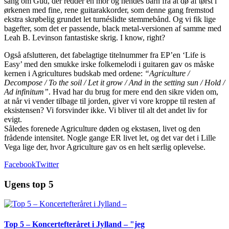
sang om Gud, der redder en mor og hendes barn fra at dø af tørst i
ørkenen med fine, rene guitarakkorder, som denne gang fremstod
ekstra skrøbelig grundet let turnéslidte stemmebånd. Og vi fik lige
bagefter, som det er passende, black metal-versionen af samme med
Leah B. Levinson fantastiske skrig. I know, right?
Også afslutteren, det fabelagtige titelnummer fra EP’en ‘Life is
Easy’ med den smukke irske folkemelodi i guitaren gav os måske
kernen i Agricultures budskab med ordene:
“Agriculture /
Decompose / To the soil / Let it grow / And in the setting sun / Hold /
Ad infinitum”
. Hvad har du brug for mere end den sikre viden om,
at når vi vender tilbage til jorden, giver vi vore kroppe til resten af
eksistensen? Vi forsvinder ikke. Vi bliver til alt det andet liv for
evigt.
Således forenede Agriculture døden og ekstasen, livet og den
frådende intensitet. Nogle gange ER livet let, og det var det i Lille
Vega lige der, hvor Agriculture gav os en helt særlig oplevelse.
Facebook
Twitter
Ugens top 5
Top 5 – Koncertefteråret i Jylland – "jeg