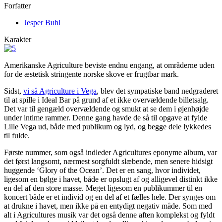
Forfatter
Jesper Buhl
Karakter
Amerikanske Agriculture beviste endnu engang, at områderne uden
for de æstetisk stringente norske skove er frugtbar mark.
Sidst,
vi så Agriculture i Vega
, blev det sympatiske band nedgraderet
til at spille i Ideal Bar på grund af et ikke overvældende billetsalg.
Det var til gengæld overvældende og smukt at se dem i øjenhøjde
under intime rammer. Denne gang havde de så til opgave at fylde
Lille Vega ud, både med publikum og lyd, og begge dele lykkedes
til fulde.
Første nummer, som også indleder Agricultures eponyme album, var
det først langsomt, nærmest sorgfuldt slæbende, men senere hidsigt
huggende ‘Glory of the Ocean’. Det er en sang, hvor individet,
ligesom en bølge i havet, både er opslugt af og alligevel distinkt ikke
en del af den store masse. Meget ligesom en publikummer til en
koncert både er et individ og en del af et fælles hele. Der synges om
at drukne i havet, men ikke på en entydigt negativ måde. Som med
alt i Agricultures musik var det også denne aften komplekst og fyldt