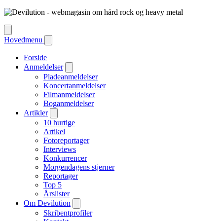
Hovedmenu
Forside
Anmeldelser
Pladeanmeldelser
Koncertanmeldelser
Filmanmeldelser
Boganmeldelser
Artikler
10 hurtige
Artikel
Fotoreportager
Interviews
Konkurrencer
Morgendagens stjerner
Reportager
Top 5
Årslister
Om Devilution
Skribentprofiler