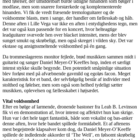
med følelser, der umiddelbart burde udligne hinanden som bølger i
modfase, men som snarere forstærkede og komplementerede
hinanden. Vi fik de vredt fræsende tremologuitarer og de
voldsomme blasts, men i sange, der handler om fællesskab og håb.
Denne aften i Lille Vega var ikke en aften i entydighedens tegn, men
det var også kun passende for en koncert, hvor helteagtige
leadguitarer svævede hen over blacket intensitet, mens der blev
sunget smukt og skrøbeligt, men også skreget i vilden sky. Det var
ekstase og ansigtssmeltende voldsomhed på én gang.
Da trommeslagerens monitor fejlede, brød musikken sammen midt i
guitarist og sanger Daniel Meyer-O’Keeffes hop, inden et særligt
intenst stykke skulle begynde. Den potentielt småpinlige situation
blev forløst med på afvæbnende gavmild og egoløs facon. Meget
karakteristisk for et band, der selvfølgelig består af individer med
stolthed og følelser, men som også som helhed tydeligt sætter
musikken, oplevelsen og fællesskabet i højsædet.
Vital voldsomhed
Efter en bølge af larmende, dronende bastoner fra Leah B. Levinson
fik vi en demonstration af, hvor intenst og affektivt hun kan skrige.
Hun var i det hele taget fantastisk, både som vokalist og bas-anker
denne aften, hvor hele bandet spillede formidabelt. Et af aftenens
mest begejstrede klapsalver kom dog, da Daniel Meyer-O’Keeffe
spillede de indledende akkorder til ‘The Well’, en følsomt skrøbelig