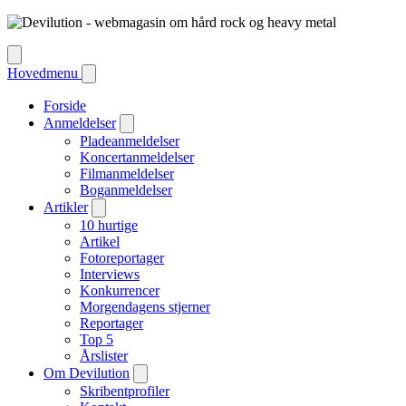
Hovedmenu
Forside
Anmeldelser
Pladeanmeldelser
Koncertanmeldelser
Filmanmeldelser
Boganmeldelser
Artikler
10 hurtige
Artikel
Fotoreportager
Interviews
Konkurrencer
Morgendagens stjerner
Reportager
Top 5
Årslister
Om Devilution
Skribentprofiler