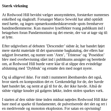
Stærk virkning
At Redwood Hill bevidst vælger anonymiteten, forstærker numrenes
enkelhed og slagkraft. Forsanger Marco Sewohl har altid optrådt
med hætte, og ingen opmærksomhedskrævende spots fremhæver
bandmedlemmerne. Kun massive lyseffekter tvang publikum ind i
betagelsen foran Pandæmonium og det eneste, der var at tage sig til:
at lytte.
Efter udgivelsen af debuten ’Descender’ sidste år, har bandet føjet
mere stærkt materiale til det sparsomme bagkatalog, der ellers har
udgjort livesættet, og numre som ’Aten’, ’Tristesse’ og ’Poseidon’
blev med overbevisning slået ind i publikums ansigter og berettede
om, at Redwood Hill burde være klar til at slippe den evindelige
afslutning med ’Dybbuk’ og erstatte den med noget nyere.
Og så alligevel ikke. For midt i nummeret åbenbaredes det også,
hvor stærk en komposition det er. Genkendeligt for de, der havde
hørt bandet før, og nemt at gå til for de, der ikke havde. Altså de
sidste vigtige knuder på galgens løkke, inden stolen sparkes væk.
I starten af den sidste time inden midnat nøjedes Redwood Hill ikke
bare med at sparke til fundamentet, de pulveriserede det slet og ret i
en medrivende og monoton eksplosion. For satan en opvisning!