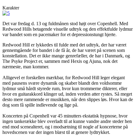
Karakter
Det var fredag d. 13 og fuldmånen stod højt over Copenhell. Med
Redwood Hills betagende visuelle udtryk og den effektfulde lydmur
var bandet som en pacemaker for et depressionstungt hjerte.
Redwood Hill er lykkedes til fulde med det udtryk, der har været
gennemgående for bandet i de få år, de har været på scenen som
konstellation. Det er ikke mange genrefæller, de har i Danmark, og
The Psyke Project er, sammen med Hexis og Ajuna, nok det
nærmeste, man kommer.
Alligevel er forskellen mærkbar, for Redwood Hill leger elegant
med pausens svære dynamik og skaber blandt den voldsomme
lydmur små hårdt styrede rum, hvor kun trommerne dikterer, eller
hvor en guitarakkord klinger ud, inden verden atter rystes. Så meget
desto mere rammende er musikken, når den slippes løs. Hvor kan de
dog som få spille indlevende og lige på.
Koncerten på Copenhell var 45 minutters ekstatisk hypnose, hvor
ingen tankerække blev overladt til at kunne vandre andre steder hen
end mod scenealteret, og i modsætning til nogle af koncerterne på
hovedscenen var der ingen blæst til at genere lydtrykket.