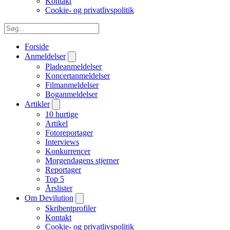
Kontakt
Cookie- og privatlivspolitik
Forside
Anmeldelser
Pladeanmeldelser
Koncertanmeldelser
Filmanmeldelser
Boganmeldelser
Artikler
10 hurtige
Artikel
Fotoreportager
Interviews
Konkurrencer
Morgendagens stjerner
Reportager
Top 5
Årslister
Om Devilution
Skribentprofiler
Kontakt
Cookie- og privatlivspolitik