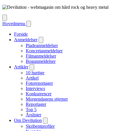
Hovedmenu
Forside
Anmeldelser
Pladeanmeldelser
Koncertanmeldelser
Filmanmeldelser
Boganmeldelser
Artikler
10 hurtige
Artikel
Fotoreportager
Interviews
Konkurrencer
Morgendagens stjerner
Reportager
Top 5
Årslister
Om Devilution
Skribentprofiler