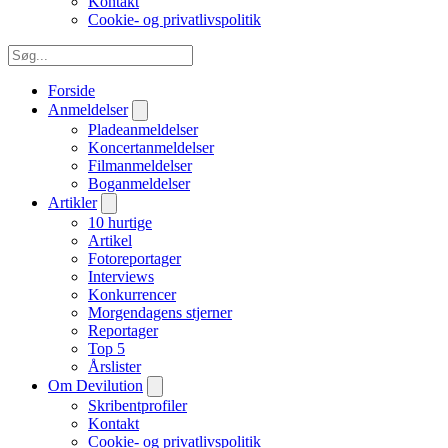
Kontakt
Cookie- og privatlivspolitik
Forside
Anmeldelser
Pladeanmeldelser
Koncertanmeldelser
Filmanmeldelser
Boganmeldelser
Artikler
10 hurtige
Artikel
Fotoreportager
Interviews
Konkurrencer
Morgendagens stjerner
Reportager
Top 5
Årslister
Om Devilution
Skribentprofiler
Kontakt
Cookie- og privatlivspolitik