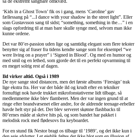
så de ekstremt sangbare omkvæd.
‘Kids in a Ghost Town’ fik os i gang, mens ‘Caroline’ gav
fællessang på “...I dance with your shadow in the street light”. Eller
som Gustavsson sang til sidst; “something, something in the…” i en
slags opfordring til at man bare skulle synge med, selvom man ikke
kunne ordene.
Det var 80’er-passion uden lige og samtidig elegant som flere tekster
benytter sig af fraser fra tidens kendte sange som for eksempel “we
were living on a prayer” i ‘Signed in Blood’. Og med en humor og
med smil og en lethed, som gjorde det til en perfekt opvarmning til
en meget solrig rest af dagen.
Ild virker altid. Også i 1989
De nye sange stod distancen, men det første albums ‘Firesign’ trak
lige ekstra fra. Her var der både ild og krudt efter en tekniker
fornuftigt nok havde trukket mikrofonstativerne lidt tilbage, så
medlemmerne ikke blev flamberet. Men der var ingen grund til at
ringe efter brandvæsenet eller andre, for de aldrende teenage-rebeller
havde helt styr på det. Der blev serveret skønne flashbacks til
80’ernes måde at skrive hits på, og som bandet har pakket i
melodisk rock med flødesovs fra keyboardet.
For en stund fik Nestor bragt os tilbage til ‘1989’, og det ikke kun i
den seje afslutter. I et øjeblik føltes det ikke blot som en illusion af