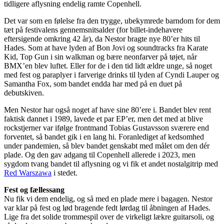
tidligere aflysning endelig ramte Copenhell.
Det var som en følelse fra den trygge, ubekymrede barndom for dem
tæt på festivalens gennemsnitsalder (for billet-indehavere
eftersigende omkring 42 år), da Nestor bragte nye 80’er hits til
Hades. Som at have lyden af Bon Jovi og soundtracks fra Karate
Kid, Top Gun i sin walkman og bære neonfarver på tøjet, når
BMX’en blev luftet. Eller for de i den tid lidt ældre unge, så noget
med fest og paraplyer i farverige drinks til lyden af Cyndi Lauper og
Samantha Fox, som bandet endda har med på en duet på
debutskiven.
Men Nestor har også noget af have sine 80’ere i. Bandet blev rent
faktisk dannet i 1989, lavede et par EP’er, men det med at blive
rockstjerner var ifølge frontmand Tobias Gustavsson sværere end
forventet, så bandet gik i en lang hi. Foranlediget af kedsomhed
under pandemien, så blev bandet genskabt med målet om den dér
plade. Og den gav adgang til Copenhell allerede i 2023, men
sygdom tvang bandet til aflysning og vi fik et andet nostalgitrip med
Red Warszawa
i stedet.
Fest og fællessang
Nu fik vi dem endelig, og så med en plade mere i bagagen. Nestor
var klar på fest og lød bragende fedt lørdag til åbningen af Hades.
Lige fra det solide trommespil over de virkeligt lækre guitarsoli, og