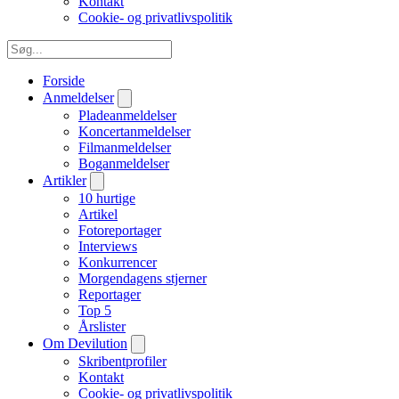
Kontakt
Cookie- og privatlivspolitik
Forside
Anmeldelser
Pladeanmeldelser
Koncertanmeldelser
Filmanmeldelser
Boganmeldelser
Artikler
10 hurtige
Artikel
Fotoreportager
Interviews
Konkurrencer
Morgendagens stjerner
Reportager
Top 5
Årslister
Om Devilution
Skribentprofiler
Kontakt
Cookie- og privatlivspolitik