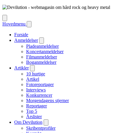
Hovedmenu
Forside
Anmeldelser
Pladeanmeldelser
Koncertanmeldelser
Filmanmeldelser
Boganmeldelser
Artikler
10 hurtige
Artikel
Fotoreportager
Interviews
Konkurrencer
Morgendagens stjerner
Reportager
Top 5
Årslister
Om Devilution
Skribentprofiler