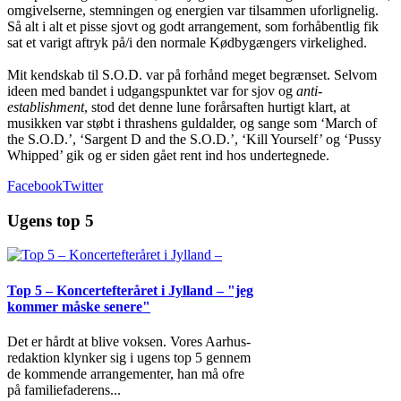
omgivelserne, stemningen og energien var tilsammen uforlignelig.
Så alt i alt et pisse sjovt og godt arrangement, som forhåbentlig fik
sat et varigt aftryk på/i den normale Kødbygængers virkelighed.
Mit kendskab til S.O.D. var på forhånd meget begrænset. Selvom
ideen med bandet i udgangspunktet var for sjov og
anti-
establishment
, stod det denne lune forårsaften hurtigt klart, at
musikken var støbt i thrashens guldalder, og sange som ‘March of
the S.O.D.’, ‘Sargent D and the S.O.D.’, ‘Kill Yourself’ og ‘Pussy
Whipped’ gik og er siden gået rent ind hos undertegnede.
Facebook
Twitter
Ugens top 5
Top 5 – Koncertefteråret i Jylland – "jeg
kommer måske senere"
Det er hårdt at blive voksen. Vores Aarhus-
redaktion klynker sig i ugens top 5 gennem
de kommende arrangementer, han må ofre
på familiefaderens
...