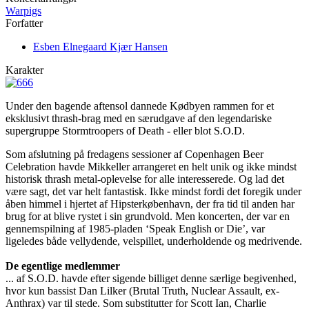
Warpigs
Forfatter
Esben Elnegaard Kjær Hansen
Karakter
Under den bagende aftensol dannede Kødbyen rammen for et
eksklusivt thrash-brag med en særudgave af den legendariske
supergruppe Stormtroopers of Death - eller blot S.O.D.
Som afslutning på fredagens sessioner af Copenhagen Beer
Celebration havde Mikkeller arrangeret en helt unik og ikke mindst
historisk thrash metal-oplevelse for alle interesserede. Og lad det
være sagt, det var helt fantastisk. Ikke mindst fordi det foregik under
åben himmel i hjertet af Hipsterkøbenhavn, der fra tid til anden har
brug for at blive rystet i sin grundvold. Men koncerten, der var en
gennemspilning af 1985-pladen ‘Speak English or Die’, var
ligeledes både vellydende, velspillet, underholdende og medrivende.
De egentlige medlemmer
... af S.O.D. havde efter sigende billiget denne særlige begivenhed,
hvor kun bassist Dan Lilker (Brutal Truth, Nuclear Assault, ex-
Anthrax) var til stede. Som substitutter for Scott Ian, Charlie