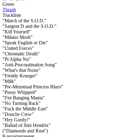
Genre
Thrash
Trackliste
"March of the S.O.D."
"Sargent D and the S.O.D."
"Kill Yourself"
"Milano Mosh"
"Speak English or Die"
"United Forces"
"Chromatic Death"
"Pi Alpha Nu"
"Anti-Procrastination Song"
"What's that Noise"
"Freddy Krueger"
"Milk"
"Pre-Menstrual Princess Blues"
"Pussy Whipped"
"Fist Banging Mania"
"No Turning Back"
"Fuck the Middle East"
"Douche Crew"
"Hey Gordy!"
"Ballad of Jimi Hendrix"
(“Diamonds and Rust")
Koncertarrangør