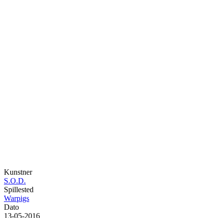
Kunstner
S.O.D.
Spillested
Warpigs
Dato
13-05-2016