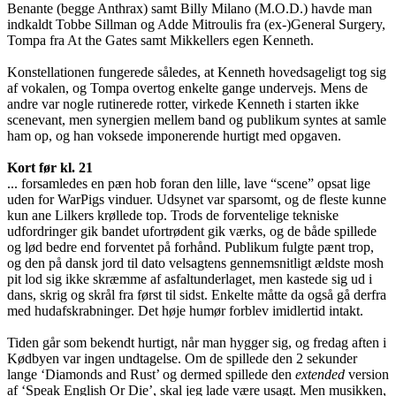
Benante (begge Anthrax) samt Billy Milano (M.O.D.) havde man
indkaldt Tobbe Sillman og Adde Mitroulis fra (ex-)General Surgery,
Tompa fra At the Gates samt Mikkellers egen Kenneth.
Konstellationen fungerede således, at Kenneth hovedsageligt tog sig
af vokalen, og Tompa overtog enkelte gange undervejs. Mens de
andre var nogle rutinerede rotter, virkede Kenneth i starten ikke
scenevant, men synergien mellem band og publikum syntes at samle
ham op, og han voksede imponerende hurtigt med opgaven.
Kort før kl. 21
... forsamledes en pæn hob foran den lille, lave “scene” opsat lige
uden for WarPigs vinduer. Udsynet var sparsomt, og de fleste kunne
kun ane Lilkers krøllede top. Trods de forventelige tekniske
udfordringer gik bandet ufortrødent gik værks, og de både spillede
og lød bedre end forventet på forhånd. Publikum fulgte pænt trop,
og den på dansk jord til dato velsagtens gennemsnitligt ældste mosh
pit lod sig ikke skræmme af asfaltunderlaget, men kastede sig ud i
dans, skrig og skrål fra først til sidst. Enkelte måtte da også gå derfra
med hudafskrabninger. Det høje humør forblev imidlertid intakt.
Tiden går som bekendt hurtigt, når man hygger sig, og fredag aften i
Kødbyen var ingen undtagelse. Om de spillede den 2 sekunder
lange ‘Diamonds and Rust’ og dermed spillede den
extended
version
af ‘Speak English Or Die’, skal jeg lade være usagt. Men musikken,