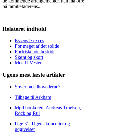
de kommende arrangementer, han må ofre
på familiefaderens
...
Relateret indhold
Essens > exces
For meget af det solide
Forfriskende beskidt
Skønt og skørt
Metal i Vesten
Ugens mest læste artikler
Sover metalhovederne?
Tilbage til Arkham
Mød bookeren: Andreas Truelsen,
Rock og Rul
Uge 31: Ugens koncerter og
udgivelser