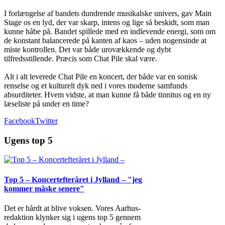
I forlængelse af bandets dundrende musikalske univers, gav Main
Stage os en lyd, der var skarp, intens og lige så beskidt, som man
kunne håbe på. Bandet spillede med en indlevende energi, som om
de konstant balancerede på kanten af kaos – uden nogensinde at
miste kontrollen. Det var både urovækkende og dybt
tilfredsstillende. Præcis som Chat Pile skal være.
Alt i alt leverede Chat Pile en koncert, der både var en sonisk
renselse og et kulturelt dyk ned i vores moderne samfunds
absurditeter. Hvem vidste, at man kunne få både tinnitus og en ny
læseliste på under en time?
Facebook
Twitter
Ugens top 5
Top 5 – Koncertefteråret i Jylland – "jeg
kommer måske senere"
Det er hårdt at blive voksen. Vores Aarhus-
redaktion klynker sig i ugens top 5 gennem