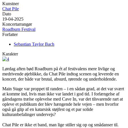
Kunstner
Chat Pile
Dato
19-04-2025
Koncertarrangør
Roadburn Festival
Forfatter
Sebastian Taylor Bach
Karakter
Lørdag aften bød Roadburn på ét af festivalens mere livlige og
medrivende øjeblikke, da Chat Pile indtog scenen og leverede en
koncert, der både var brutal, absurd, rørende og underholdende.
Main Stage var proppet til randen – i en sådan grad, at det var svært
at komme ind, hvis man ikke var landet i god tid. I forlængelse af
gårsdagens trælse oplevelse med Cave In, var det tilsvarende rart at
opleve et publikum der blev hængende hele vejen – men hvorfor
også gå glip af en katarsisk støjfest og et par solide
kulturanbefalinger undervejs?
Chat Pile er ikke et band, man lige stiller sig op og smådanser til.