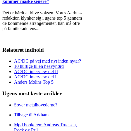
kommer måske senere"
Det er hårdt at blive voksen. Vores Aarhus-
redaktion klynker sig i ugens top 5 gennem
de kommende arrangementer, han må ofre
på familiefaderens
...
Relateret indhold
AC/DC på vej med nyt inden nytår?
10 hurtige til en heavynørd
AC/DC interview del II
AC/DC interview del I
Anders Molins Top 5
Ugens mest læste artikler
Sover metalhovederne?
Tilbage til Arkham
Mød bookeren: Andreas Truelsen,
Rock og Rul