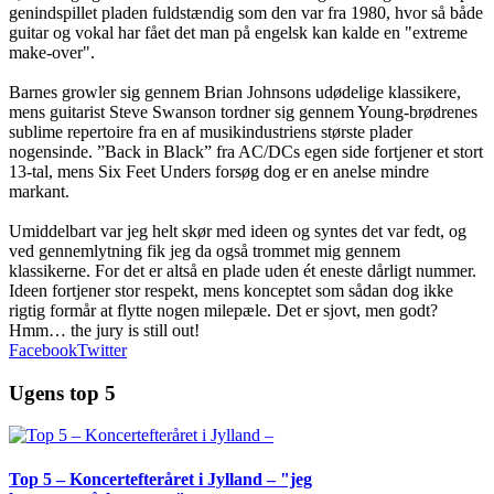
genindspillet pladen fuldstændig som den var fra 1980, hvor så både
guitar og vokal har fået det man på engelsk kan kalde en "extreme
make-over".
Barnes growler sig gennem Brian Johnsons udødelige klassikere,
mens guitarist Steve Swanson tordner sig gennem Young-brødrenes
sublime repertoire fra en af musikindustriens største plader
nogensinde. ”Back in Black” fra AC/DCs egen side fortjener et stort
13-tal, mens Six Feet Unders forsøg dog er en anelse mindre
markant.
Umiddelbart var jeg helt skør med ideen og syntes det var fedt, og
ved gennemlytning fik jeg da også trommet mig gennem
klassikerne. For det er altså en plade uden ét eneste dårligt nummer.
Ideen fortjener stor respekt, mens konceptet som sådan dog ikke
rigtig formår at flytte nogen milepæle. Det er sjovt, men godt?
Hmm… the jury is still out!
Facebook
Twitter
Ugens top 5
Top 5 – Koncertefteråret i Jylland – "jeg