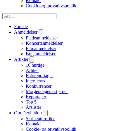
Kontakt
Cookie- og privatlivspolitik
Forside
Anmeldelser
Pladeanmeldelser
Koncertanmeldelser
Filmanmeldelser
Boganmeldelser
Artikler
10 hurtige
Artikel
Fotoreportager
Interviews
Konkurrencer
Morgendagens stjerner
Reportager
Top 5
Årslister
Om Devilution
Skribentprofiler
Kontakt
Cookie- og privatlivspolitik