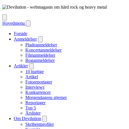
Hovedmenu
Forside
Anmeldelser
Pladeanmeldelser
Koncertanmeldelser
Filmanmeldelser
Boganmeldelser
Artikler
10 hurtige
Artikel
Fotoreportager
Interviews
Konkurrencer
Morgendagens stjerner
Reportager
Top 5
Årslister
Om Devilution
Skribentprofiler