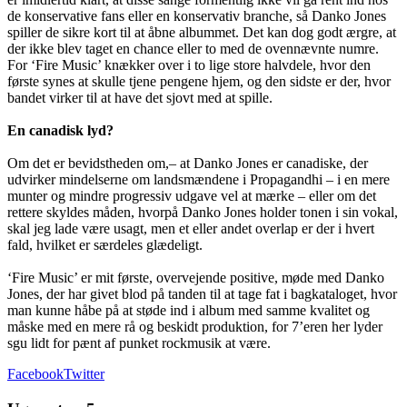
de konservative fans eller en konservativ branche, så Danko Jones
spiller de sikre kort til at åbne albummet. Det kan dog godt ærgre, at
der ikke blev taget en chance eller to med de ovennævnte numre.
For ‘Fire Music’ knækker over i to lige store halvdele, hvor den
første synes at skulle tjene pengene hjem, og den sidste er der, hvor
bandet virker til at have det sjovt med at spille.
En canadisk lyd?
Om det er bevidstheden om,– at Danko Jones er canadiske, der
udvirker mindelserne om landsmændene i Propagandhi – i en mere
munter og mindre progressiv udgave vel at mærke – eller om det
rettere skyldes måden, hvorpå Danko Jones holder tonen i sin vokal,
skal jeg lade være usagt, men et eller andet overlap er der i hvert
fald, hvilket er særdeles glædeligt.
‘Fire Music’ er mit første, overvejende positive, møde med Danko
Jones, der har givet blod på tanden til at tage fat i bagkataloget, hvor
man kunne håbe på at støde ind i album med samme kvalitet og
måske med en mere rå og beskidt produktion, for 7’eren her lyder
sgu lidt for pænt af punket rockmusik at være.
Facebook
Twitter