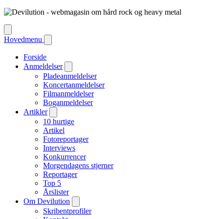
Hovedmenu
Forside
Anmeldelser
Pladeanmeldelser
Koncertanmeldelser
Filmanmeldelser
Boganmeldelser
Artikler
10 hurtige
Artikel
Fotoreportager
Interviews
Konkurrencer
Morgendagens stjerner
Reportager
Top 5
Årslister
Om Devilution
Skribentprofiler