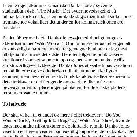
I denne uge udkommer canadiske Danko Jones’ syvende
studiealbum døbt ‘Fire Music’. Det byder hovedsageligt på
udmærket rockmusik af den punkede slags, men trods Danko Jones'
fremragende vokal lider det under en for kommercielt orienteret
trackliste.
Pladen åbner med det i Danko Jones-øjemed rimeligt tunge et-
akkordsnummer ‘Wild Woman’. Om nummeret er galt eller genialt
er vanskeligt at vurdere, men efter gentagne lytninger er jeg mest
tilbøjelig til at mene det sidste. Herefter følger tre punkrockede
kreationer i stort set samme tempo og med samme punkede riff-
struktur. Alligevel lykkes det Danko Jones at skabe tilpas variation i
melodilinjerne og vokaludtrykket til, at numrene ikke flyder
sammen, men bevarer en relativt unik karakter. Fællesnævneren for
dette trekløver er det fængende omkvæd, hvilket må være
bevæggrunden for placeringen på pladen, for de er ikke pladens
mest interessante numre.
To halvdele
Der skal vi hen til et andet og mere fjollet trekløver i ‘Do You
Wanna Rock’, ‘Getting Into Drugs’ og ‘Watch You Slide’, hvor der
leges med andre riff-strukturer og opløftende rytmik. Danko Jones
viser tilmed flere niveauer i sin egentlig imponerende rockvokal. Det
er imidlertid klart, at disse sange formentlig ikke vil gå rent ind hos