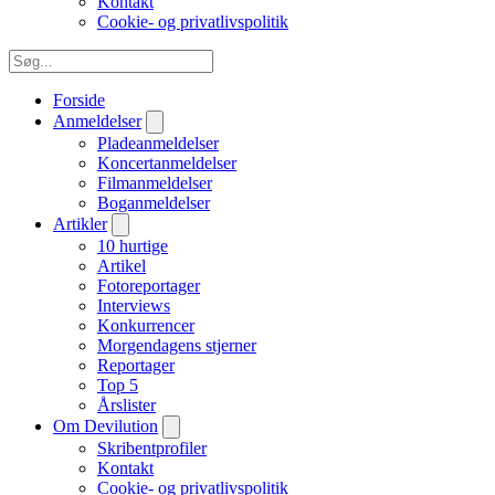
Kontakt
Cookie- og privatlivspolitik
Forside
Anmeldelser
Pladeanmeldelser
Koncertanmeldelser
Filmanmeldelser
Boganmeldelser
Artikler
10 hurtige
Artikel
Fotoreportager
Interviews
Konkurrencer
Morgendagens stjerner
Reportager
Top 5
Årslister
Om Devilution
Skribentprofiler
Kontakt
Cookie- og privatlivspolitik