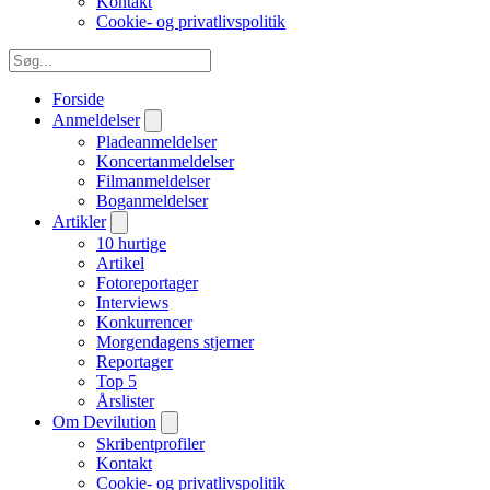
Kontakt
Cookie- og privatlivspolitik
Forside
Anmeldelser
Pladeanmeldelser
Koncertanmeldelser
Filmanmeldelser
Boganmeldelser
Artikler
10 hurtige
Artikel
Fotoreportager
Interviews
Konkurrencer
Morgendagens stjerner
Reportager
Top 5
Årslister
Om Devilution
Skribentprofiler
Kontakt
Cookie- og privatlivspolitik