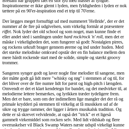
Bredahl har gruppen fået en stor lyd med masser af tyngde.
Inspirationerne er ikke glemt i lyden, men fyldigheden i lyden er nok
tættere på en 90'er-inspiration end et trip til 70'erne.
Der lægges meget fornuftigt ud med nummeret 'Hellride', der er det
nummer af de fire på udgivelsen, som virkelig formår at præsentere
riffet
. Nok lyder det old school og som noget, man kunne finde et
eller andet sted i samlingen under
hard rock/rock 'n' roll
, men det er
måske i virkeligheden det, som fungerer så godt: Nostalgien pirres,
og rockens urkraft brager gennem ørerne og ind under huden. Med
det stærke melodiske omkvæd opstår der en fin balance mellem den
mere hårdt rockende start med de solide, simple og stærkt groovy
trommer.
Sangeren synger godt og laver nogle fine melodier til sangene, men
der måtte godt gå lidt mere "whisky og røg" i stemmen af og til, for
det bliver over de fire numre lidt for pænt og high-pitch i længden.
Omvendt er det et klart kendetegn for bandet, og det medvirker til, at
melodierne lettere bemærkes, og lyrikken træder tydeligere frem.
Men det er bare, som om der indimellem lige mangler det der rå og
primale krydderi på stemmen til virkelig at få musikken ud af de
sikre og trygge rammer, der ligger i årtiers musikalsk tradition. Og
dette er så skrevet velvidende, at også det "trick" er et ligeså
gammelt virkemiddel som rocken selv. Med lidt vildskab og flere
overraskelser vil Black Swamp Waters næste udspil virkeligt kunne