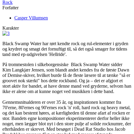
Rock
Forfatter
Casper Villumsen
Karakter
Black Swamp Water har rørt kendte rock og rul-elementer i gryden
og krydret og smagt det fornuftigt til, så det også smager for tidens
tand med ep-udgivelsen 'Hellride'.
På trommestolen i silkeborgensiske Black Swamp Water sidder
Kim Langkjær Jensen, som blandt andet kendes fra de første Dawn
of Demise-skiver, hvilket burde få de fleste læsere til at tænke "så er
groovet nok stærkt" hos dette rockband. Og ja – det er afgjort et
stort aktiv for bandet, at have denne mand ved gryderne, selvom han
ikke er alene om at kunne noget ved musikken i dette band.
Gennemsnitsalderen er over 35 år, og inspirationen kommer fra
70'erne, 80'ernes og 90'ernes rock 'n' roll, hard rock og heavy metal,
og det kan bestemt høres, at kærligheden til denne afart af rocken er
stor. Bandets egne kompositioner eksperimenterer derfor heller ikke
noget, men lægger blot nyt i den store pulje af solide rocknumre, der
efterhånden er skrevet. Med besøget i Dead Rat Studio hos Jacob