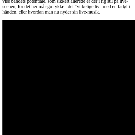
vise bandets potentiale, som sikkert allerede er der i rig stil på live-
scenen, for det her må sgu rykke i det "virkelige liv" med en fadøl i
hånden, eller hvordan man nu nyder sin live-musik.