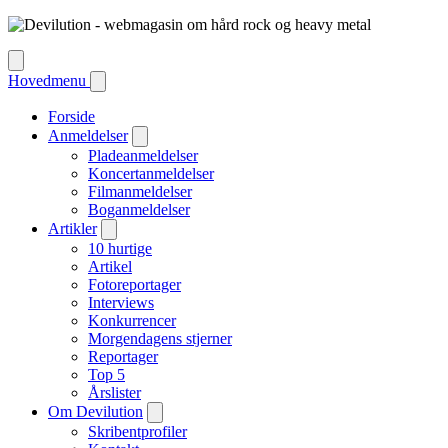
Hovedmenu
Forside
Anmeldelser
Pladeanmeldelser
Koncertanmeldelser
Filmanmeldelser
Boganmeldelser
Artikler
10 hurtige
Artikel
Fotoreportager
Interviews
Konkurrencer
Morgendagens stjerner
Reportager
Top 5
Årslister
Om Devilution
Skribentprofiler