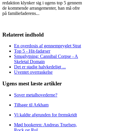
redaktion klynker sig i ugens top 5 gennem
de kommende arrangementer, han må ofre
på familiefaderens
...
Relateret indhold
En overdosis af gennempryglet Strat
Top 5 - Hit-fadæser
Smuglytning: Cannibal Corpse - A
Skeletal Domain
Det er stadig halvkedeligt ...
Uventet overraskelse
Ugens mest læste artikler
Sover metalhovederne?
Tilbage til Arkham
Vi kaldte afgrunden for fremskridt
Mød bookeren: Andreas Truelsen,
Rock og Rul