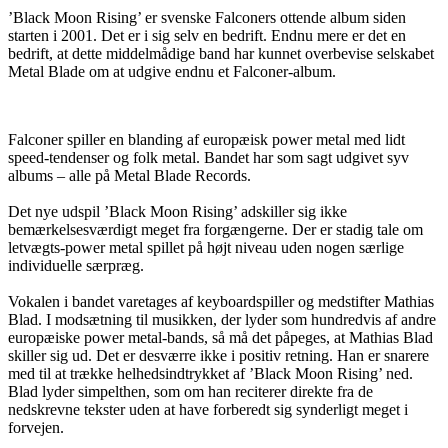
’Black Moon Rising’ er svenske Falconers ottende album siden
starten i 2001. Det er i sig selv en bedrift. Endnu mere er det en
bedrift, at dette middelmådige band har kunnet overbevise selskabet
Metal Blade om at udgive endnu et Falconer-album.
Falconer spiller en blanding af europæisk power metal med lidt
speed-tendenser og folk metal. Bandet har som sagt udgivet syv
albums – alle på Metal Blade Records.
Det nye udspil ’Black Moon Rising’ adskiller sig ikke
bemærkelsesværdigt meget fra forgængerne. Der er stadig tale om
letvægts-power metal spillet på højt niveau uden nogen særlige
individuelle særpræg.
Vokalen i bandet varetages af keyboardspiller og medstifter Mathias
Blad. I modsætning til musikken, der lyder som hundredvis af andre
europæiske power metal-bands, så må det påpeges, at Mathias Blad
skiller sig ud. Det er desværre ikke i positiv retning. Han er snarere
med til at trække helhedsindtrykket af ’Black Moon Rising’ ned.
Blad lyder simpelthen, som om han reciterer direkte fra de
nedskrevne tekster uden at have forberedt sig synderligt meget i
forvejen.