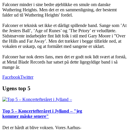
Falconer minder i sine bedre øjeblikke en smule om danske
Wuthering Heights. Men det er en sammenligning, der bestemt
falder ud til Wuthering Heights' fordel.
Falconer er teknisk set ikke et dårligt spillende band. Sange som ’At
the Jesters Ball’, ’Age of Runes’ og ’The Priory’ er veludførte.
Sidstnævnte indarbejder fint lidt folk i stil med Gary Moore i ”Over
the Hills and Far Away’. Men det trækker i begge tilfælde ned, at
vokalen er uskarp, og at formålet med sangene er uklart.
Falconer har nok deres fans, men det er godt nok lidt svært at forstå,
at Metal Blade Records har satset på dette ligegyldige band i så
mange år.
Facebook
Twitter
Ugens top 5
Top 5 – Koncertefteråret i Jylland – "jeg
kommer måske senere"
Det er hårdt at blive voksen. Vores Aarhus-