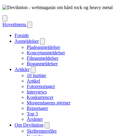
Hovedmenu
Forside
Anmeldelser
Pladeanmeldelser
Koncertanmeldelser
Filmanmeldelser
Boganmeldelser
Artikler
10 hurtige
Artikel
Fotoreportager
Interviews
Konkurrencer
Morgendagens stjerner
Reportager
Top 5
Årslister
Om Devilution
Skribentprofiler