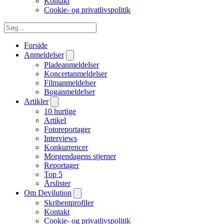
Kontakt
Cookie- og privatlivspolitik
Forside
Anmeldelser
Pladeanmeldelser
Koncertanmeldelser
Filmanmeldelser
Boganmeldelser
Artikler
10 hurtige
Artikel
Fotoreportager
Interviews
Konkurrencer
Morgendagens stjerner
Reportager
Top 5
Årslister
Om Devilution
Skribentprofiler
Kontakt
Cookie- og privatlivspolitik