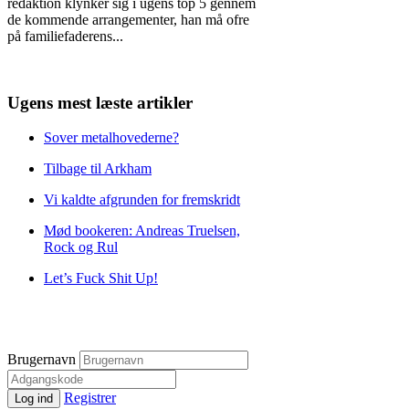
redaktion klynker sig i ugens top 5 gennem
de kommende arrangementer, han må ofre
på familiefaderens
...
Ugens mest læste artikler
Sover metalhovederne?
Tilbage til Arkham
Vi kaldte afgrunden for fremskridt
Mød bookeren: Andreas Truelsen,
Rock og Rul
Let’s Fuck Shit Up!
Brugernavn
Registrer
Log ind