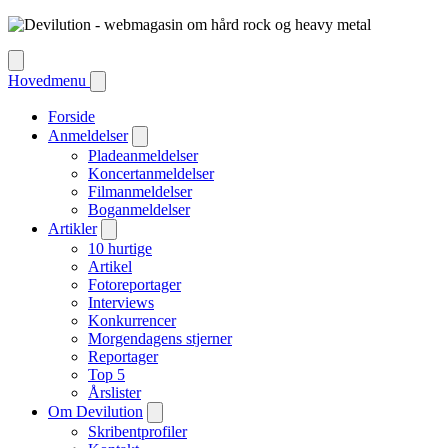
Hovedmenu
Forside
Anmeldelser
Pladeanmeldelser
Koncertanmeldelser
Filmanmeldelser
Boganmeldelser
Artikler
10 hurtige
Artikel
Fotoreportager
Interviews
Konkurrencer
Morgendagens stjerner
Reportager
Top 5
Årslister
Om Devilution
Skribentprofiler