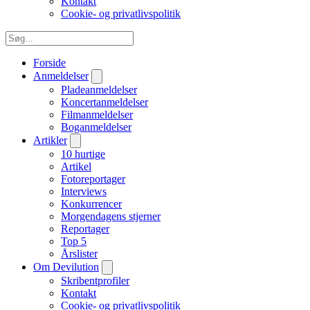
Kontakt
Cookie- og privatlivspolitik
Forside
Anmeldelser
Pladeanmeldelser
Koncertanmeldelser
Filmanmeldelser
Boganmeldelser
Artikler
10 hurtige
Artikel
Fotoreportager
Interviews
Konkurrencer
Morgendagens stjerner
Reportager
Top 5
Årslister
Om Devilution
Skribentprofiler
Kontakt
Cookie- og privatlivspolitik