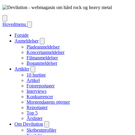
Hovedmenu
Forside
Anmeldelser
Pladeanmeldelser
Koncertanmeldelser
Filmanmeldelser
Boganmeldelser
Artikler
10 hurtige
Artikel
Fotoreportager
Interviews
Konkurrencer
Morgendagens stjerner
Reportager
Top 5
Årslister
Om Devilution
Skribentprofiler