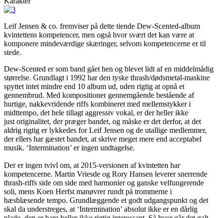
Karakter
Leif Jensen & co. fremviser på dette tiende Dew-Scented-album
kvintettens kompetencer, men også hvor svært det kan være at
komponere mindeværdige skæringer, selvom kompetencerne er til
stede.
Dew-Scented er som band gået hen og blevet lidt af en middelmådig
størrelse. Grundlagt i 1992 har den tyske thrash/dødsmetal-maskine
spyttet intet mindre end 10 album ud, uden rigtig at opnå et
gennembrud. Med kompositioner gennemgående bestående af
hurtige, nakkevridende riffs kombineret med mellemstykker i
midttempo, det hele tillagt aggressiv vokal, er der heller ikke
just originalitet, der præger bandet, og måske er det derfor, at det
aldrig rigtig er lykkedes for Leif Jensen og de utallige medlemmer,
der ellers har gæstet bandet, at skrive meget mere end acceptabel
musik. ‘Intermination’ er ingen undtagelse.
Der er ingen tvivl om, at 2015-versionen af kvintetten har
kompetencerne. Martin Vriesde og Rory Hansen leverer snerrende
thrash-riffs side om side med harmonier og ganske velfungerende
soli, mens Koen Herfst manøvrer rundt på trommerne i
hæsblæsende tempo. Grundlæggende et godt udgangspunkt og det
skal da understreges, at ‘Intermination’ absolut ikke er en dårlig
plade, den er bare heller ikke rigtig interessant. Så hvor går det galt