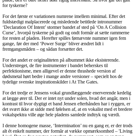
for tyskerne?
For det første er variationen numrene imellem minimal. Efter det
fuldstædigt malplacerede og misledende betitlede intronummer
‘Declaration Of Intent’ stormer bandet af sted på ‘On A Collision
Curse’, hvorpå tyskerne på godt og ondt formår at sætte rammerne
for resten af pladen. Herefter spilles førnævnte nummer igen fem
gange, før der med ‘Power Surge’ bliver ændret lidt i
fremgangsmåden – og sådan forsætter det.
For det andet er originaliteten på albummet ikke eksisterende.
Understreget, de fire instrumenter i bandet beherskes til
perfektionisme, men alligevel er denne thrashede version af
dødsmetal hørt bedre i mange andre versioner – specielt hos de
tydelige svenske inspirationskilder i At The Gates.
For det tredje er Jensens vokal grundlæggende enerverende kedelig
at lægge ører til. Der er intet nyt under solen, hvad det angår, men i
kontrast til hvor dygtigt et band Jensen efterhånden har i ryggen, er
det svært ikke at sidde med følelsen af, at en vokalist med et bredere
vokalspektra ville øge hele pladens samlede indtryk og værdi.
I denne homogene masse, ‘Intermination’ nu en gang er, er der trods
alt ét enkelt nummer, der formår at vække opmærksomhed – 'Living