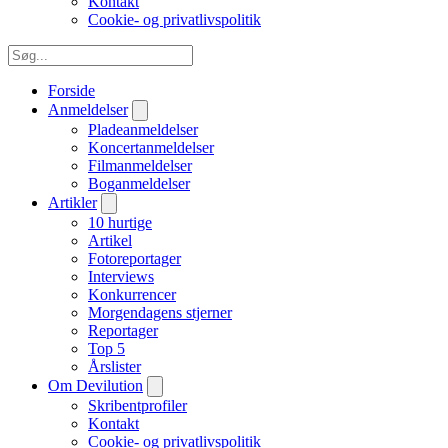
Kontakt
Cookie- og privatlivspolitik
Forside
Anmeldelser
Pladeanmeldelser
Koncertanmeldelser
Filmanmeldelser
Boganmeldelser
Artikler
10 hurtige
Artikel
Fotoreportager
Interviews
Konkurrencer
Morgendagens stjerner
Reportager
Top 5
Årslister
Om Devilution
Skribentprofiler
Kontakt
Cookie- og privatlivspolitik