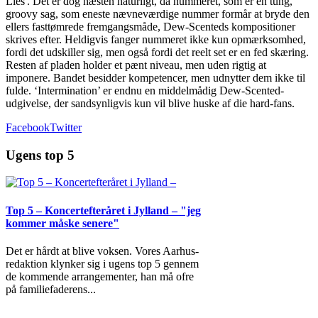
Lies'. Det er dog næsten naturligt, da nummeret, som er en tung,
groovy sag, som eneste nævneværdige nummer formår at bryde den
ellers fasttømrede fremgangsmåde, Dew-Scenteds kompositioner
skrives efter. Heldigvis fanger nummeret ikke kun opmærksomhed,
fordi det udskiller sig, men også fordi det reelt set er en fed skæring.
Resten af pladen holder et pænt niveau, men uden rigtig at
imponere. Bandet besidder kompetencer, men udnytter dem ikke til
fulde. ‘Intermination’ er endnu en middelmådig Dew-Scented-
udgivelse, der sandsynligvis kun vil blive huske af die hard-fans.
Facebook
Twitter
Ugens top 5
Top 5 – Koncertefteråret i Jylland – "jeg
kommer måske senere"
Det er hårdt at blive voksen. Vores Aarhus-
redaktion klynker sig i ugens top 5 gennem
de kommende arrangementer, han må ofre
på familiefaderens
...