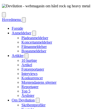
Hovedmenu
Forside
Anmeldelser
Pladeanmeldelser
Koncertanmeldelser
Filmanmeldelser
Boganmeldelser
Artikler
10 hurtige
Artikel
Fotoreportager
Interviews
Konkurrencer
Morgendagens stjerner
Reportager
Top 5
Årslister
Om Devilution
Skribentprofiler