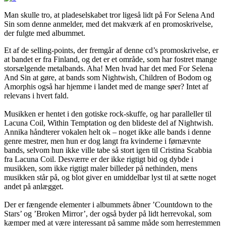
Man skulle tro, at pladeselskabet tror ligeså lidt på For Selena And
Sin som denne anmelder, med det makværk af en promoskrivelse,
der fulgte med albummet.
Et af de selling-points, der fremgår af denne cd’s promoskrivelse, er
at bandet er fra Finland, og det er et område, som har fostret mange
storsælgende metalbands. Aha! Men hvad har det med For Selena
And Sin at gøre, at bands som Nightwish, Children of Bodom og
Amorphis også har hjemme i landet med de mange søer? Intet af
relevans i hvert fald.
Musikken er hentet i den gotiske rock-skuffe, og har paralleller til
Lacuna Coil, Within Temptation og den blideste del af Nightwish.
Annika håndterer vokalen helt ok – noget ikke alle bands i denne
genre mestrer, men hun er dog langt fra kvinderne i førnævnte
bands, selvom hun ikke ville tabe så stort igen til Cristina Scabbia
fra Lacuna Coil. Desværre er der ikke rigtigt bid og dybde i
musikken, som ikke rigtigt maler billeder på nethinden, mens
musikken står på, og blot giver en umiddelbar lyst til at sætte noget
andet på anlægget.
Der er fængende elementer i albummets åbner ’Countdown to the
Stars’ og ’Broken Mirror’, der også byder på lidt herrevokal, som
kæmper med at være interessant på samme måde som herrestemmen