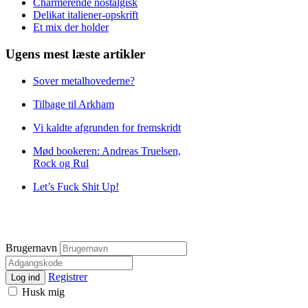
Charmerende nostalgisk
Delikat italiener-opskrift
Et mix der holder
Ugens mest læste artikler
Sover metalhovederne?
Tilbage til Arkham
Vi kaldte afgrunden for fremskridt
Mød bookeren: Andreas Truelsen,
Rock og Rul
Let’s Fuck Shit Up!
Brugernavn
Registrer
Log ind
Husk mig