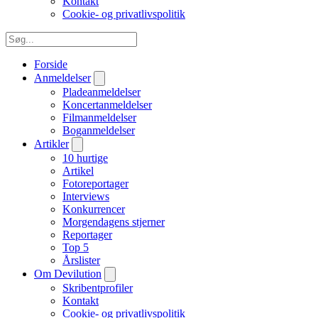
Kontakt
Cookie- og privatlivspolitik
Forside
Anmeldelser
Pladeanmeldelser
Koncertanmeldelser
Filmanmeldelser
Boganmeldelser
Artikler
10 hurtige
Artikel
Fotoreportager
Interviews
Konkurrencer
Morgendagens stjerner
Reportager
Top 5
Årslister
Om Devilution
Skribentprofiler
Kontakt
Cookie- og privatlivspolitik