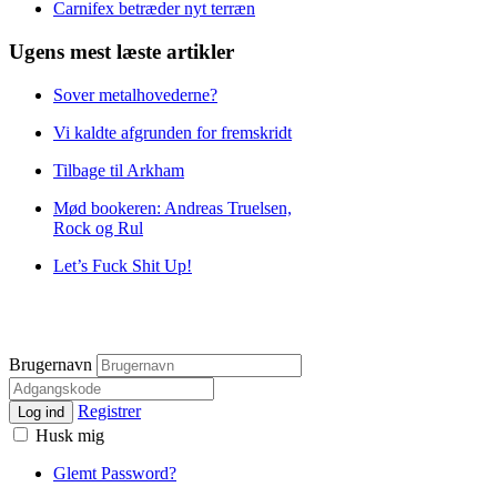
Carnifex betræder nyt terræn
Ugens mest læste artikler
Sover metalhovederne?
Vi kaldte afgrunden for fremskridt
Tilbage til Arkham
Mød bookeren: Andreas Truelsen,
Rock og Rul
Let’s Fuck Shit Up!
Brugernavn
Registrer
Log ind
Husk mig
Glemt Password?