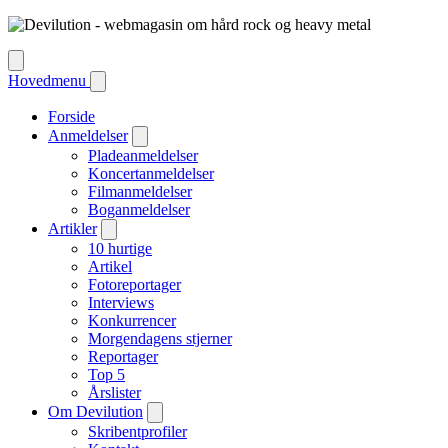
Hovedmenu
Forside
Anmeldelser
Pladeanmeldelser
Koncertanmeldelser
Filmanmeldelser
Boganmeldelser
Artikler
10 hurtige
Artikel
Fotoreportager
Interviews
Konkurrencer
Morgendagens stjerner
Reportager
Top 5
Årslister
Om Devilution
Skribentprofiler