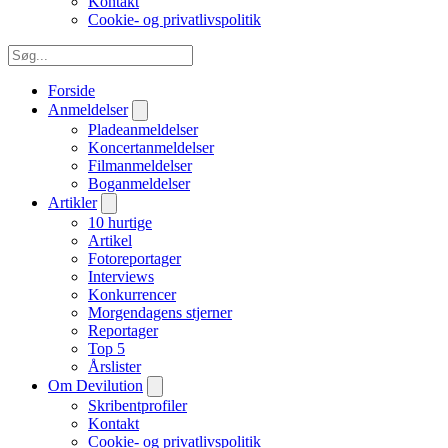
Kontakt
Cookie- og privatlivspolitik
Forside
Anmeldelser
Pladeanmeldelser
Koncertanmeldelser
Filmanmeldelser
Boganmeldelser
Artikler
10 hurtige
Artikel
Fotoreportager
Interviews
Konkurrencer
Morgendagens stjerner
Reportager
Top 5
Årslister
Om Devilution
Skribentprofiler
Kontakt
Cookie- og privatlivspolitik