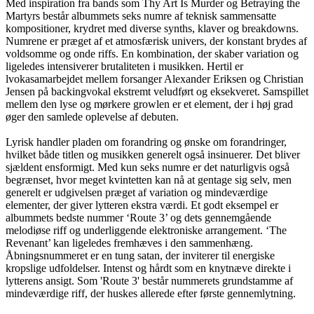
Med inspiration fra bands som Thy Art Is Murder og Betraying the
Martyrs består albummets seks numre af teknisk sammensatte
kompositioner, krydret med diverse synths, klaver og breakdowns.
Numrene er præget af et atmosfærisk univers, der konstant brydes af
voldsomme og onde riffs. En kombination, der skaber variation og
ligeledes intensiverer brutaliteten i musikken. Hertil er
lvokasamarbejdet mellem forsanger Alexander Eriksen og Christian
Jensen på backingvokal ekstremt veludført og eksekveret. Samspillet
mellem den lyse og mørkere growlen er et element, der i høj grad
øger den samlede oplevelse af debuten.
Lyrisk handler pladen om forandring og ønske om forandringer,
hvilket både titlen og musikken generelt også insinuerer. Det bliver
sjældent ensformigt. Med kun seks numre er det naturligvis også
begrænset, hvor meget kvintetten kan nå at gentage sig selv, men
generelt er udgivelsen præget af variation og mindeværdige
elementer, der giver lytteren ekstra værdi. Et godt eksempel er
albummets bedste nummer ‘Route 3’ og dets gennemgående
melodiøse riff og underliggende elektroniske arrangement. ‘The
Revenant’ kan ligeledes fremhæves i den sammenhæng.
Åbningsnummeret er en tung satan, der inviterer til energiske
kropslige udfoldelser. Intenst og hårdt som en knytnæve direkte i
lytterens ansigt. Som 'Route 3' består nummerets grundstamme af
mindeværdige riff, der huskes allerede efter første gennemlytning.