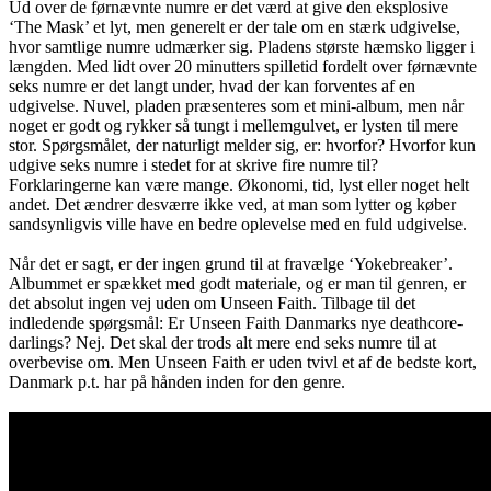
Ud over de førnævnte numre er det værd at give den eksplosive
‘The Mask’ et lyt, men generelt er der tale om en stærk udgivelse,
hvor samtlige numre udmærker sig. Pladens største hæmsko ligger i
længden. Med lidt over 20 minutters spilletid fordelt over førnævnte
seks numre er det langt under, hvad der kan forventes af en
udgivelse. Nuvel, pladen præsenteres som et mini-album, men når
noget er godt og rykker så tungt i mellemgulvet, er lysten til mere
stor. Spørgsmålet, der naturligt melder sig, er: hvorfor? Hvorfor kun
udgive seks numre i stedet for at skrive fire numre til?
Forklaringerne kan være mange. Økonomi, tid, lyst eller noget helt
andet. Det ændrer desværre ikke ved, at man som lytter og køber
sandsynligvis ville have en bedre oplevelse med en fuld udgivelse.
Når det er sagt, er der ingen grund til at fravælge ‘Yokebreaker’.
Albummet er spækket med godt materiale, og er man til genren, er
det absolut ingen vej uden om Unseen Faith. Tilbage til det
indledende spørgsmål: Er Unseen Faith Danmarks nye deathcore-
darlings? Nej. Det skal der trods alt mere end seks numre til at
overbevise om. Men Unseen Faith er uden tvivl et af de bedste kort,
Danmark p.t. har på hånden inden for den genre.