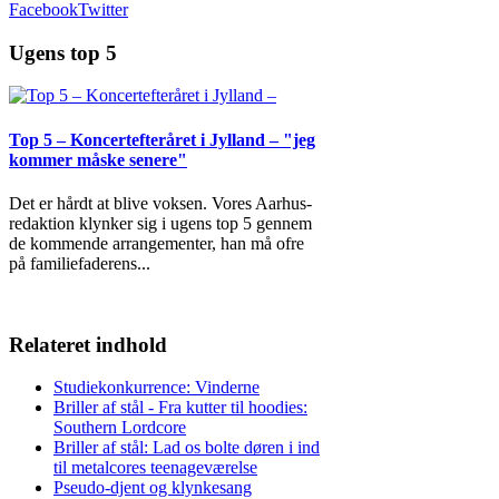
Facebook
Twitter
Ugens top 5
Top 5 – Koncertefteråret i Jylland – "jeg
kommer måske senere"
Det er hårdt at blive voksen. Vores Aarhus-
redaktion klynker sig i ugens top 5 gennem
de kommende arrangementer, han må ofre
på familiefaderens
...
Relateret indhold
Studiekonkurrence: Vinderne
Briller af stål - Fra kutter til hoodies:
Southern Lordcore
Briller af stål: Lad os bolte døren i ind
til metalcores teenageværelse
Pseudo-djent og klynkesang