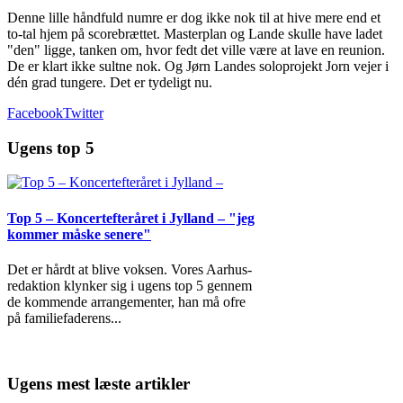
Denne lille håndfuld numre er dog ikke nok til at hive mere end et
to-tal hjem på scorebrættet. Masterplan og Lande skulle have ladet
"den" ligge, tanken om, hvor fedt det ville være at lave en reunion.
De er klart ikke sultne nok. Og Jørn Landes soloprojekt Jorn vejer i
dén grad tungere. Det er tydeligt nu.
Facebook
Twitter
Ugens top 5
Top 5 – Koncertefteråret i Jylland – "jeg
kommer måske senere"
Det er hårdt at blive voksen. Vores Aarhus-
redaktion klynker sig i ugens top 5 gennem
de kommende arrangementer, han må ofre
på familiefaderens
...
Ugens mest læste artikler