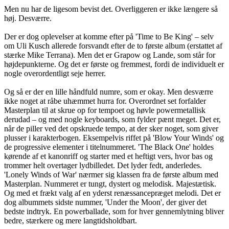
Men nu har de ligesom bevist det. Overliggeren er ikke længere så
høj. Desværre.
Der er dog oplevelser at komme efter på 'Time to Be King' – selv
om Uli Kusch allerede forsvandt efter de to første album (erstattet af
stærke Mike Terrana). Men det er Grapow og Lande, som står for
højdepunkterne. Og det er første og fremmest, fordi de individuelt er
nogle overordentligt seje herrer.
Og så er der en lille håndfuld numre, som er okay. Men desværre
ikke noget at råbe uhæmmet hurra for. Overordnet set forfalder
Masterplan til at skrue op for tempoet og høvle powermetallisk
derudad – og med nogle keyboards, som fylder pænt meget. Det er,
når de piller ved det opskruede tempo, at der sker noget, som giver
plusser i karakterbogen. Eksempelvis riffet på 'Blow Your Winds' og
de progressive elementer i titelnummeret. 'The Black One' holdes
kørende af et kanonriff og starter med et heftigt vers, hvor bas og
trommer helt overtager lydbilledet. Det lyder fedt, anderledes.
'Lonely Winds of War' nærmer sig klassen fra de første album med
Masterplan. Nummeret er tungt, dystert og melodisk. Majestætisk.
Og med et frækt valg af en yderst renæssancepræget melodi. Det er
dog albummets sidste nummer, 'Under the Moon', der giver det
bedste indtryk. En powerballade, som for hver gennemlytning bliver
bedre, stærkere og mere langtidsholdbart.