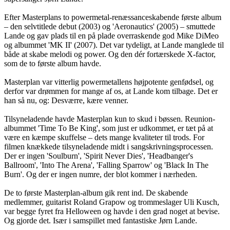
Efter Masterplans to powermetal-renæssanceskabende første album
– den selvtitlede debut (2003) og 'Aeronautics' (2005) – smuttede
Lande og gav plads til en på plade overraskende god Mike DiMeo
og albummet 'MK II' (2007). Det var tydeligt, at Lande manglede til
både at skabe melodi og power. Og den dér fortærskede X-factor,
som de to første album havde.
Masterplan var vitterlig powermetallens højpotente genfødsel, og
derfor var drømmen for mange af os, at Lande kom tilbage. Det er
han så nu, og: Desværre, kære venner.
Tilsyneladende havde Masterplan kun to skud i bøssen. Reunion-
albummet 'Time To Be King', som just er udkommet, er tæt på at
være en kæmpe skuffelse – dets mange kvaliteter til trods. For
filmen knækkede tilsyneladende midt i sangskrivningsprocessen.
Der er ingen 'Soulburn', 'Spirit Never Dies', 'Headbanger's
Ballroom', 'Into The Arena', 'Falling Sparrow' og 'Black In The
Burn'. Og der er ingen numre, der blot kommer i nærheden.
De to første Masterplan-album gik rent ind. De skabende
medlemmer, guitarist Roland Grapow og trommeslager Uli Kusch,
var begge fyret fra Helloween og havde i den grad noget at bevise.
Og gjorde det. Især i samspillet med fantastiske Jørn Lande.