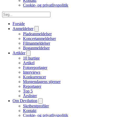
Kontakt
Cookie- og privatlivspolitik
Forside
Anmeldelser
Pladeanmeldelser
Koncertanmeldelser
Filmanmeldelser
Boganmeldelser
Artikler
10 hurtige
Artikel
Fotoreportager
Interviews
Konkurrencer
Morgendagens stjerner
Reportager
Top 5
Årslister
Om Devilution
Skribentprofiler
Kontakt
Cookie- og privatlivspolitik