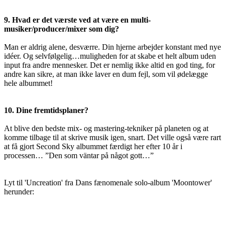
9. Hvad er det værste ved at være en multi-
musiker/producer/mixer som dig?
Man er aldrig alene, desværre. Din hjerne arbejder konstant med nye
idéer. Og selvfølgelig…muligheden for at skabe et helt album uden
input fra andre mennesker. Det er nemlig ikke altid en god ting, for
andre kan sikre, at man ikke laver en dum fejl, som vil ødelægge
hele albummet!
10. Dine fremtidsplaner?
At blive den bedste mix- og mastering-tekniker på planeten og at
komme tilbage til at skrive musik igen, snart. Det ville også være rart
at få gjort Second Sky albummet færdigt her efter 10 år i
processen… ”Den som väntar på något gott…”
Lyt til 'Uncreation' fra Dans fænomenale solo-album 'Moontower'
herunder: