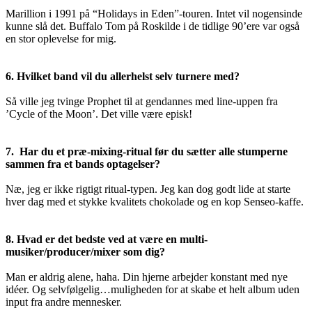
Marillion i 1991 på “Holidays in Eden”-touren. Intet vil nogensinde
kunne slå det. Buffalo Tom på Roskilde i de tidlige 90’ere var også
en stor oplevelse for mig.
6. Hvilket band vil du allerhelst selv turnere med?
Så ville jeg tvinge Prophet til at gendannes med line-uppen fra
’Cycle of the Moon’. Det ville være episk!
7. Har du et præ-mixing-ritual før du sætter alle stumperne
sammen fra et bands optagelser?
Næ, jeg er ikke rigtigt ritual-typen. Jeg kan dog godt lide at starte
hver dag med et stykke kvalitets chokolade og en kop Senseo-kaffe.
8. Hvad er det bedste ved at være en multi-
musiker/producer/mixer som dig?
Man er aldrig alene, haha. Din hjerne arbejder konstant med nye
idéer. Og selvfølgelig…muligheden for at skabe et helt album uden
input fra andre mennesker.