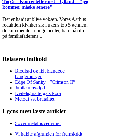
Top 5 – Koncertefteråret i Jylland – "jeg
kommer måske senere"
Det er hårdt at blive voksen. Vores Aarhus-
redaktion klynker sig i ugens top 5 gennem
de kommende arrangementer, han må ofre
på familiefaderens
...
Relateret indhold
Blodbad og lidt blandede
bangerbolsjer
Edge Of Sanity - ”Crimson II”
Jubilæums-død
Kedelig nattergals-kopi
Melodi vs. brutalitet
Ugens mest læste artikler
Sover metalhovederne?
Vi kaldte afgrunden for fremskridt