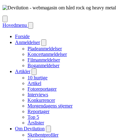
Hovedmenu
Forside
Anmeldelser
Pladeanmeldelser
Koncertanmeldelser
Filmanmeldelser
Boganmeldelser
Artikler
10 hurtige
Artikel
Fotoreportager
Interviews
Konkurrencer
Morgendagens stjerner
Reportager
Top 5
Årslister
Om Devilution
Skribentprofiler