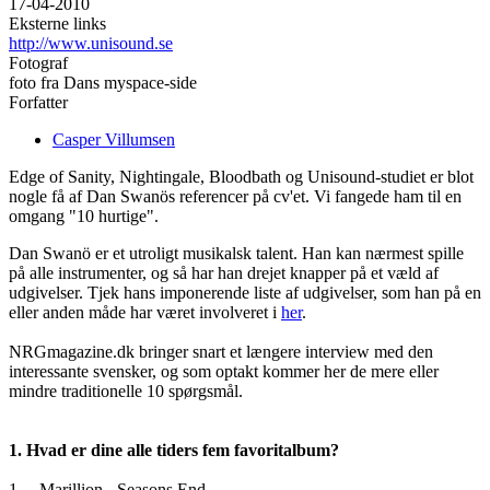
17-04-2010
Eksterne links
http://www.unisound.se
Fotograf
foto fra Dans myspace-side
Forfatter
Casper Villumsen
Edge of Sanity, Nightingale, Bloodbath og Unisound-studiet er blot
nogle få af Dan Swanös referencer på cv'et. Vi fangede ham til en
omgang "10 hurtige".
Dan Swanö er et utroligt musikalsk talent. Han kan nærmest spille
på alle instrumenter, og så har han drejet knapper på et væld af
udgivelser. Tjek hans imponerende liste af udgivelser, som han på en
eller anden måde har været involveret i
her
.
NRGmagazine.dk bringer snart et længere interview med den
interessante svensker, og som optakt kommer her de mere eller
mindre traditionelle 10 spørgsmål.
1. Hvad er dine alle tiders fem favoritalbum?
1. Marillion - Seasons End