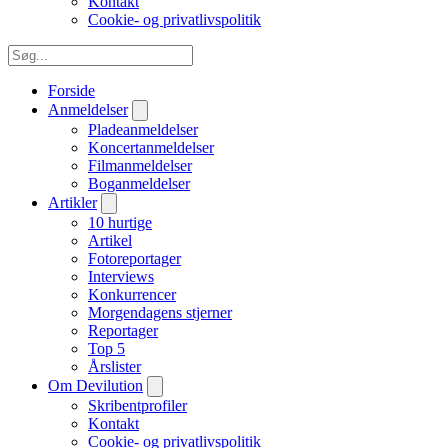
Kontakt
Cookie- og privatlivspolitik
Forside
Anmeldelser
Pladeanmeldelser
Koncertanmeldelser
Filmanmeldelser
Boganmeldelser
Artikler
10 hurtige
Artikel
Fotoreportager
Interviews
Konkurrencer
Morgendagens stjerner
Reportager
Top 5
Årslister
Om Devilution
Skribentprofiler
Kontakt
Cookie- og privatlivspolitik