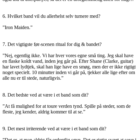
6. Hvilket band vil du allerhelst selv turnere med?
”Iron Maiden.”
7. Det vigtigste før-scenen ritual for dig & bandet?
”Nej, egentlig ikke. Vi har hver vores egne små ting. Jeg skal have
en flaske koldt vand, inden jeg går på. Efter Shane (Clarke, guitar)
har lavet lydtjek, skal han lige have en smøg, men der er ikke rigtigt
noget specielt. 10 minutter inden vi går på, tjekker alle lige efter om
alle nu er til stede, naturligvis.”
8. Det bedste ved at være i et band som dit?
”At få mulighed for at toure verden tynd. Spille på steder, som de
fleste, jeg kender, aldrig kommer til at se.”
9. Det mest irriterende ved at være i et band som dit?
”Det er, at man aldrig får ordentlig søvn. Det er rigtig svært at sove i