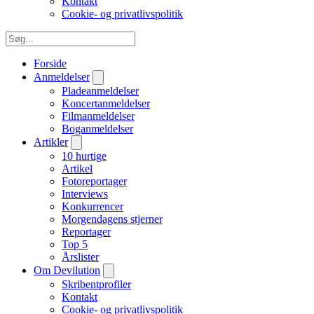
Kontakt
Cookie- og privatlivspolitik
Forside
Anmeldelser
Pladeanmeldelser
Koncertanmeldelser
Filmanmeldelser
Boganmeldelser
Artikler
10 hurtige
Artikel
Fotoreportager
Interviews
Konkurrencer
Morgendagens stjerner
Reportager
Top 5
Årslister
Om Devilution
Skribentprofiler
Kontakt
Cookie- og privatlivspolitik