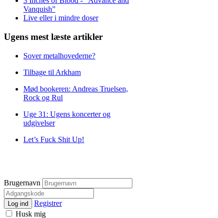
3 Inches of Blood - ”Advance and
Vanquish”
Live eller i mindre doser
Ugens mest læste artikler
Sover metalhovederne?
Tilbage til Arkham
Mød bookeren: Andreas Truelsen,
Rock og Rul
Uge 31: Ugens koncerter og
udgivelser
Let’s Fuck Shit Up!
Brugernavn
Registrer
Log ind
Husk mig