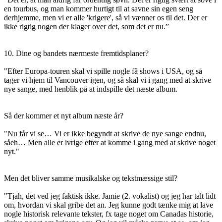
en tourbus, og man kommer hurtigt til at savne sin egen seng
derhjemme, men vi er alle 'krigere', så vi vænner os til det. Der er
ikke rigtig nogen der klager over det, som det er nu.”
10. Dine og bandets nærmeste fremtidsplaner?
"Efter Europa-touren skal vi spille nogle få shows i USA, og så
tager vi hjem til Vancouver igen, og så skal vi i gang med at skrive
nye sange, med henblik på at indspille det næste album.
Så der kommer et nyt album næste år?
"Nu får vi se… Vi er ikke begyndt at skrive de nye sange endnu,
såeh… Men alle er ivrige efter at komme i gang med at skrive noget
nyt."
Men det bliver samme musikalske og tekstmæssige stil?
"Tjah, det ved jeg faktisk ikke. Jamie (2. vokalist) og jeg har talt lidt
om, hvordan vi skal gribe det an. Jeg kunne godt tænke mig at lave
nogle historisk relevante tekster, fx tage noget om Canadas historie,