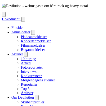
Hovedmenu
Forside
Anmeldelser
Pladeanmeldelser
Koncertanmeldelser
Filmanmeldelser
Boganmeldelser
Artikler
10 hurtige
Artikel
Fotoreportager
Interviews
Konkurrencer
Morgendagens stjerner
Reportager
Top 5
Årslister
Om Devilution
Skribentprofiler