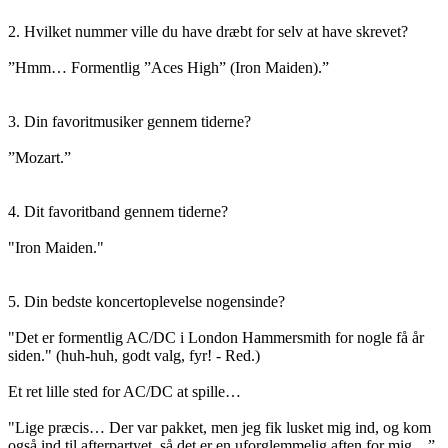
2. Hvilket nummer ville du have dræbt for selv at have skrevet?
”Hmm… Formentlig ”Aces High” (Iron Maiden).”
3. Din favoritmusiker gennem tiderne?
”Mozart.”
4. Dit favoritband gennem tiderne?
"Iron Maiden."
5. Din bedste koncertoplevelse nogensinde?
"Det er formentlig AC/DC i London Hammersmith for nogle få år
siden." (huh-huh, godt valg, fyr! - Red.)
Et ret lille sted for AC/DC at spille…
"Lige præcis… Der var pakket, men jeg fik lusket mig ind, og kom
også ind til afterpartyet, så det er en uforglemmelig aften for mig…”