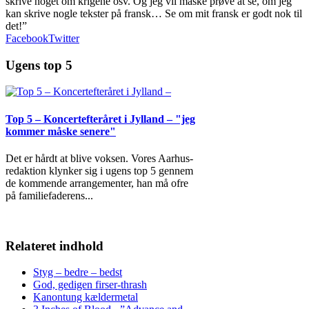
skrive noget om krigene osv. Og jeg vil måske prøve at se, om jeg
kan skrive nogle tekster på fransk… Se om mit fransk er godt nok til
det!”
Facebook
Twitter
Ugens top 5
Top 5 – Koncertefteråret i Jylland – "jeg
kommer måske senere"
Det er hårdt at blive voksen. Vores Aarhus-
redaktion klynker sig i ugens top 5 gennem
de kommende arrangementer, han må ofre
på familiefaderens
...
Relateret indhold
Styg – bedre – bedst
God, gedigen firser-thrash
Kanontung kældermetal